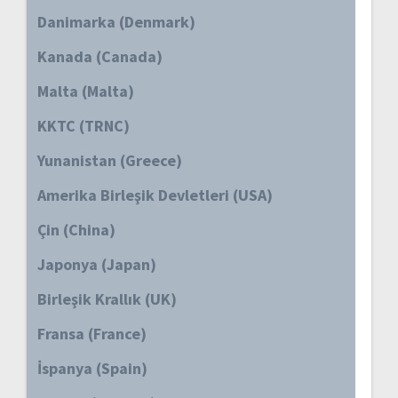
Danimarka (Denmark)
Kanada (Canada)
Malta (Malta)
KKTC (TRNC)
Yunanistan (Greece)
Amerika Birleşik Devletleri (USA)
Çin (China)
Japonya (Japan)
Birleşik Krallık (UK)
Fransa (France)
İspanya (Spain)