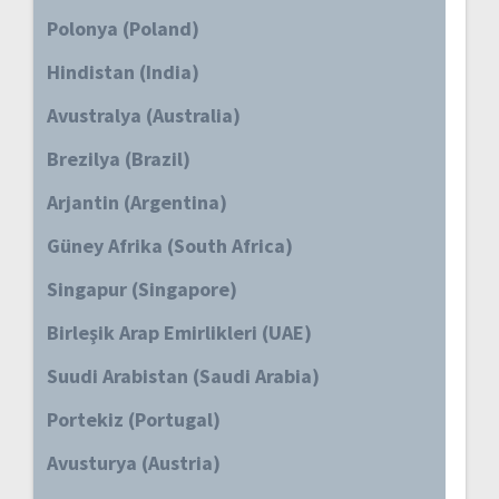
Polonya (Poland)
Hindistan (India)
Avustralya (Australia)
Brezilya (Brazil)
Arjantin (Argentina)
Güney Afrika (South Africa)
Singapur (Singapore)
Birleşik Arap Emirlikleri (UAE)
Suudi Arabistan (Saudi Arabia)
Portekiz (Portugal)
Avusturya (Austria)