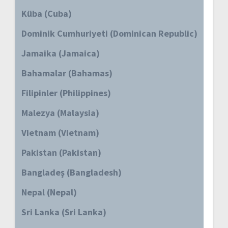
Küba (Cuba)
Dominik Cumhuriyeti (Dominican Republic)
Jamaika (Jamaica)
Bahamalar (Bahamas)
Filipinler (Philippines)
Malezya (Malaysia)
Vietnam (Vietnam)
Pakistan (Pakistan)
Bangladeş (Bangladesh)
Nepal (Nepal)
Sri Lanka (Sri Lanka)