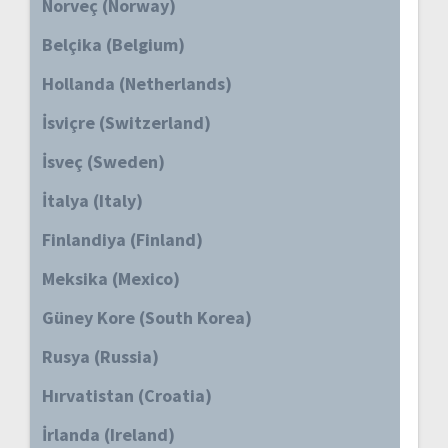
Norveç (Norway)
Belçika (Belgium)
Hollanda (Netherlands)
İsviçre (Switzerland)
İsveç (Sweden)
İtalya (Italy)
Finlandiya (Finland)
Meksika (Mexico)
Güney Kore (South Korea)
Rusya (Russia)
Hırvatistan (Croatia)
İrlanda (Ireland)