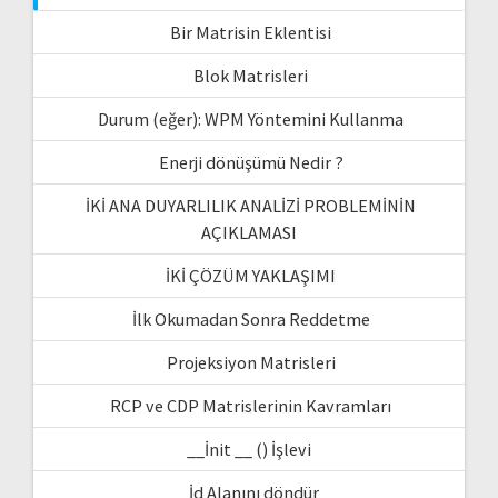
Bir Matrisin Eklentisi
Blok Matrisleri
Durum (eğer): WPM Yöntemini Kullanma
Enerji dönüşümü Nedir ?
İKİ ANA DUYARLILIK ANALİZİ PROBLEMİNİN
AÇIKLAMASI
İKİ ÇÖZÜM YAKLAŞIMI
İlk Okumadan Sonra Reddetme
Projeksiyon Matrisleri
RCP ve CDP Matrislerinin Kavramları
__İnit __ () İşlevi
_İd Alanını döndür