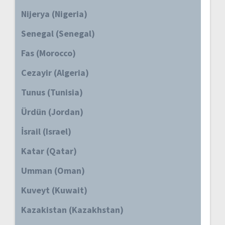
Nijerya (Nigeria)
Senegal (Senegal)
Fas (Morocco)
Cezayir (Algeria)
Tunus (Tunisia)
Ürdün (Jordan)
İsrail (Israel)
Katar (Qatar)
Umman (Oman)
Kuveyt (Kuwait)
Kazakistan (Kazakhstan)