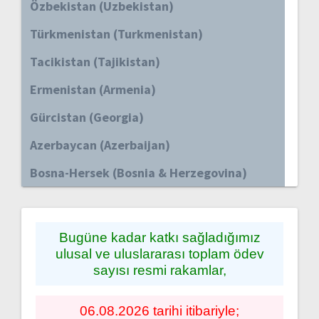
Özbekistan (Uzbekistan)
Türkmenistan (Turkmenistan)
Tacikistan (Tajikistan)
Ermenistan (Armenia)
Gürcistan (Georgia)
Azerbaycan (Azerbaijan)
Bosna-Hersek (Bosnia & Herzegovina)
Bugüne kadar katkı sağladığımız
ulusal ve uluslararası toplam ödev
sayısı resmi rakamlar,
06.08.2026 tarihi itibariyle;