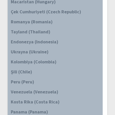
Macaristan (Hungary)
Çek Cumhuriyeti (Czech Republic)
Romanya (Romania)
Tayland (Thailand)
Endonezya (Indonesia)
Ukrayna (Ukraine)
Kolombiya (Colombia)
Şili (Chile)
Peru (Peru)
Venezuela (Venezuela)
Kosta Rika (Costa Rica)
Panama (Panama)