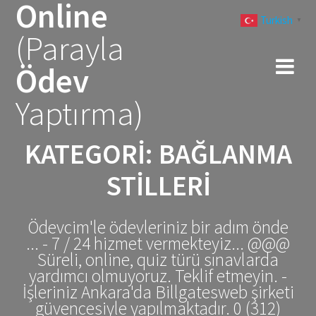
Online
Skip
Turkish
to
▼
(Parayla
content
Ödev
Yaptırma)
KATEGORI:
BAĞLANMA
STILLERI
Ödevcim'le ödevleriniz bir adım önde
... - 7 / 24 hizmet vermekteyiz... @@@
Süreli, online, quiz türü sınavlarda
yardımcı olmuyoruz. Teklif etmeyin. -
İşleriniz Ankara'da Billgatesweb şirketi
güvencesiyle yapılmaktadır. 0 (312)