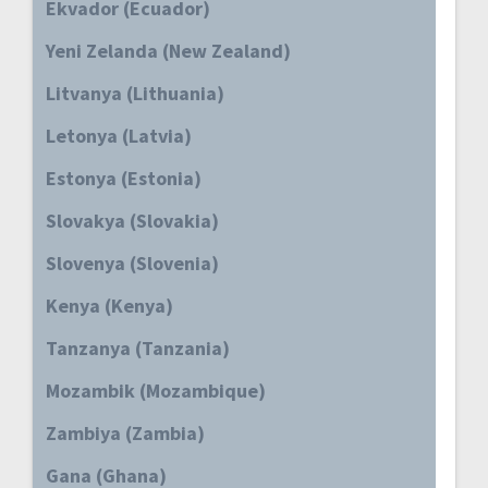
Ekvador (Ecuador)
Yeni Zelanda (New Zealand)
Litvanya (Lithuania)
Letonya (Latvia)
Estonya (Estonia)
Slovakya (Slovakia)
Slovenya (Slovenia)
Kenya (Kenya)
Tanzanya (Tanzania)
Mozambik (Mozambique)
Zambiya (Zambia)
Gana (Ghana)