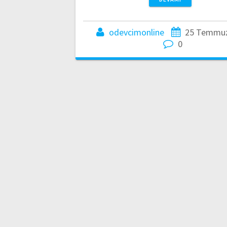
odevcimonline
25 Temmuz
0