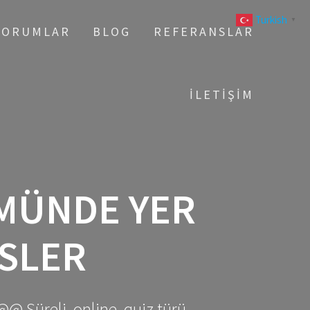
Turkish
▼
YORUMLAR
BLOG
REFERANSLAR
İLETIŞIM
MÜNDE YER
RSLER
@@ Süreli, online, quiz türü