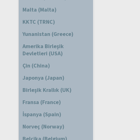
Malta (Malta)
KKTC (TRNC)
Yunanistan (Greece)
Amerika Birleşik
Devletleri (USA)
Çin (China)
Japonya (Japan)
Birleşik Krallık (UK)
Fransa (France)
İspanya (Spain)
Norveç (Norway)
Belçika (Belgium)