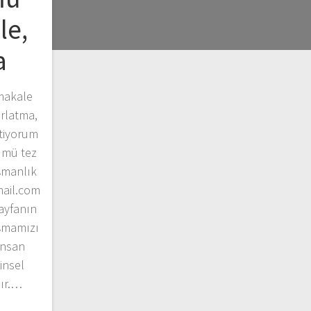
le,
a
makale
rlatma,
stiyorum
lümü tez
şmanlık
mail.com
sayfanın
aşmamızı
İnsan
insel
dır.…