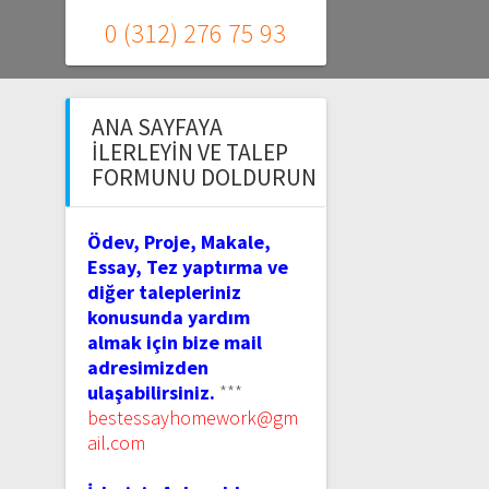
0 (312) 276 75 93
ANA SAYFAYA
İLERLEYIN VE TALEP
FORMUNU DOLDURUN
Ödev, Proje, Makale,
Essay, Tez yaptırma ve
diğer talepleriniz
konusunda yardım
almak için bize mail
adresimizden
ulaşabilirsiniz.
***
bestessayhomework@gm
ail.com