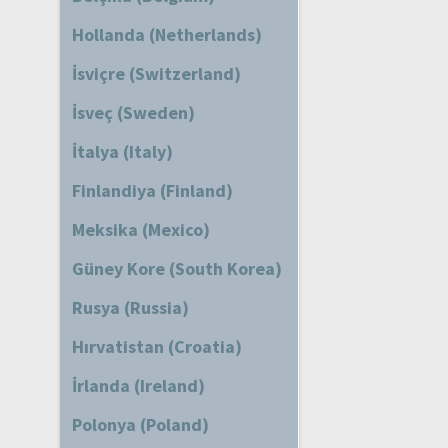
Hollanda (Netherlands)
İsviçre (Switzerland)
İsveç (Sweden)
İtalya (Italy)
Finlandiya (Finland)
Meksika (Mexico)
Güney Kore (South Korea)
Rusya (Russia)
Hırvatistan (Croatia)
İrlanda (Ireland)
Polonya (Poland)