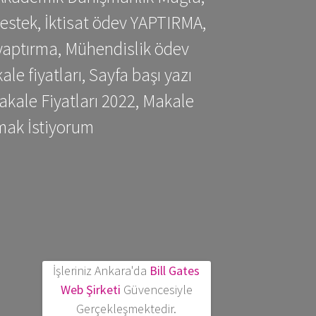
estek, İktisat ödev YAPTIRMA,
yaptırma, Mühendislik ödev
 fiyatları, Sayfa başı yazı
kale Fiyatları 2022, Makale
mak İstiyorum
İşleriniz Ankara'da
Bill Gates
Web Şirketi
Güvencesiyle
Gerçekleşmektedir.