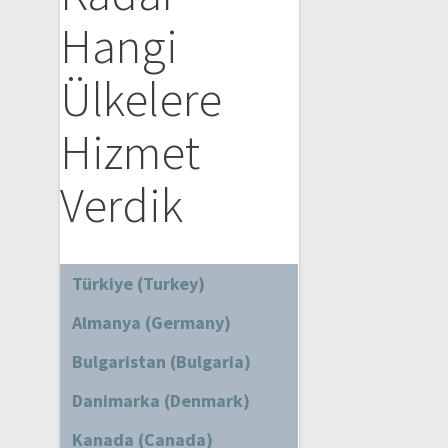
Hangi
Ülkelere
Hizmet
Verdik
Türkiye (Turkey)
Almanya (Germany)
Bulgaristan (Bulgaria)
Danimarka (Denmark)
Kanada (Canada)