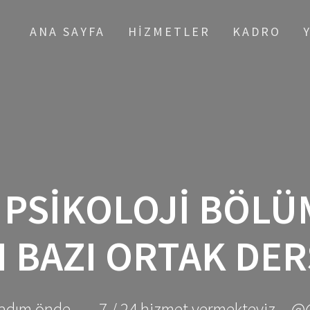
ANA SAYFA
HIZMETLER
KADRO
:
PSIKOLOJI BÖLÜ
 BAZI ORTAK DE
adım önde ... - 7 / 24 hizmet vermekteyiz... @