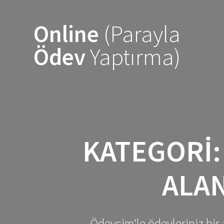
Skip
to
Online
(Parayla
content
Ödev
Yaptırma)
KATEGORI
ALAN
Ödevcim'le ödevleriniz bir 