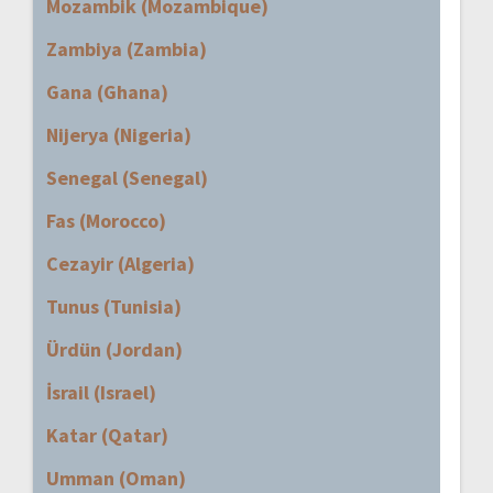
Mozambik (Mozambique)
Zambiya (Zambia)
Gana (Ghana)
Nijerya (Nigeria)
Senegal (Senegal)
Fas (Morocco)
Cezayir (Algeria)
Tunus (Tunisia)
Ürdün (Jordan)
İsrail (Israel)
Katar (Qatar)
Umman (Oman)