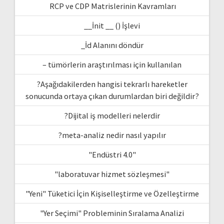
RCP ve CDP Matrislerinin Kavramları
__İnit __ () İşlevi
_İd Alanını döndür
– tümörlerin araştırılması için kullanılan
?Aşağıdakilerden hangisi tekrarlı hareketler
sonucunda ortaya çıkan durumlardan biri değildir?
?Dijital iş modelleri nelerdir
?meta-analiz nedir nasıl yapılır
"Endüstri 4.0"
"laboratuvar hizmet sözleşmesi"
"Yeni" Tüketici İçin Kişiselleştirme ve Özelleştirme
"Yer Seçimi" Probleminin Sıralama Analizi