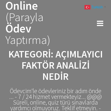
Online
Skip
Turkish
to
▼
(Parayla
content
Ödev
Yaptırma)
KATEGORI:
AÇIMLAYICI
FAKTÖR ANALIZI
NEDIR
Ödevcim'le ödevleriniz bir adım önde
... - 7 / 24 hizmet vermekteyiz... @@@
Süreli, online, quiz türü sınavlarda
yardımcı olmuyoruz. Teklif etmeyin. -