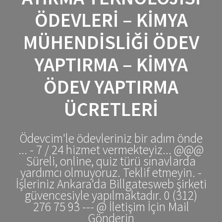
ÖDEVLERI – KIMYA
MÜHENDISLIĞI ÖDEV
YAPTIRMA – KIMYA
ÖDEV YAPTIRMA
ÜCRETLERI
Ödevcim'le ödevleriniz bir adım önde
... - 7 / 24 hizmet vermekteyiz... @@@
Süreli, online, quiz türü sınavlarda
yardımcı olmuyoruz. Teklif etmeyin. -
İşleriniz Ankara'da Billgatesweb şirketi
güvencesiyle yapılmaktadır. 0 (312)
276 75 93 --- @ İletişim İçin Mail
Gönderin