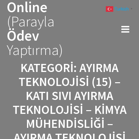
Online
Skip
Turkish
to
▼
(Parayla
content
Ödev
Yaptırma)
KATEGORI:
AYIRMA
TEKNOLOJISI (15) –
KATI SIVI AYIRMA
TEKNOLOJISI – KIMYA
MÜHENDISLIĞI –
AYIRMA TEKNOLOJISI