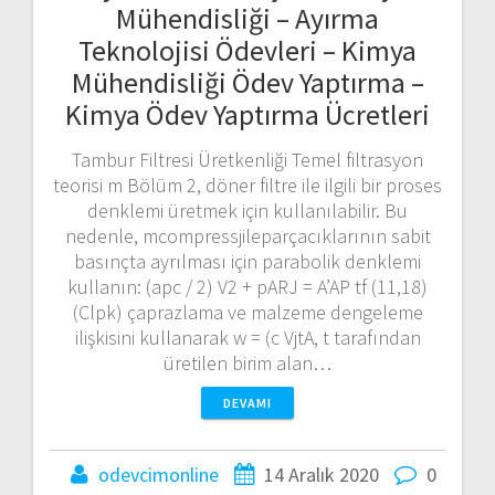
Mühendisliği – Ayırma
Teknolojisi Ödevleri – Kimya
Mühendisliği Ödev Yaptırma –
Kimya Ödev Yaptırma Ücretleri
Tambur Filtresi Üretkenliği Temel filtrasyon
teorisi m Bölüm 2, döner filtre ile ilgili bir proses
denklemi üretmek için kullanılabilir. Bu
nedenle, mcompressjileparçacıklarının sabit
basınçta ayrılması için parabolik denklemi
kullanın: (apc / 2) V2 + pARJ = A’AP tf (11,18)
(Clpk) çaprazlama ve malzeme dengeleme
ilişkisini kullanarak w = (c VjtA, t tarafından
üretilen birim alan…
DEVAMI
odevcimonline
14 Aralık 2020
0