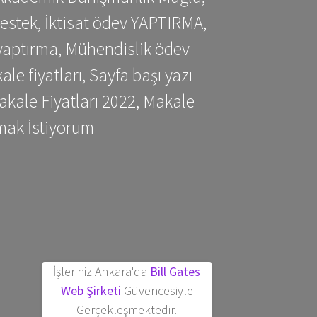
estek, İktisat ödev YAPTIRMA,
yaptırma, Mühendislik ödev
 fiyatları, Sayfa başı yazı
kale Fiyatları 2022, Makale
mak İstiyorum
İşleriniz Ankara'da
Bill Gates
Web Şirketi
Güvencesiyle
Gerçekleşmektedir.