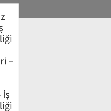
ız
ş
liği
ri –
 İş
liği