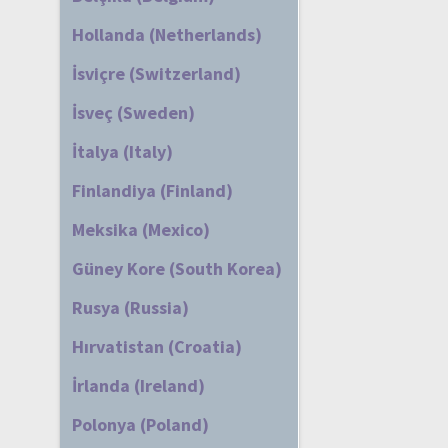
Hollanda (Netherlands)
İsviçre (Switzerland)
İsveç (Sweden)
İtalya (Italy)
Finlandiya (Finland)
Meksika (Mexico)
Güney Kore (South Korea)
Rusya (Russia)
Hırvatistan (Croatia)
İrlanda (Ireland)
Polonya (Poland)