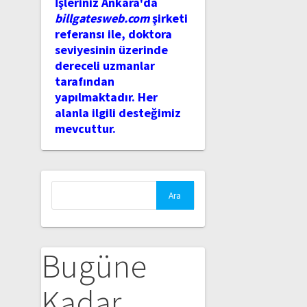
İşleriniz Ankara'da
billgatesweb.com
şirketi
referansı ile, doktora
seviyesinin üzerinde
dereceli uzmanlar
tarafından
yapılmaktadır. Her
alanla ilgili desteğimiz
mevcuttur.
Arama:
Bugüne
Kadar