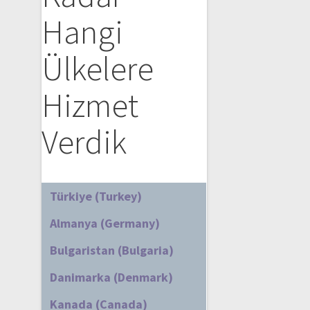
Hangi
Ülkelere
Hizmet
Verdik
Türkiye (Turkey)
Almanya (Germany)
Bulgaristan (Bulgaria)
Danimarka (Denmark)
Kanada (Canada)