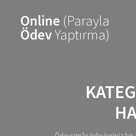
Skip
to
Online
(Parayla
content
Ödev
Yaptırma)
KATEG
HA
Ödevcim'le ödevleriniz bir 