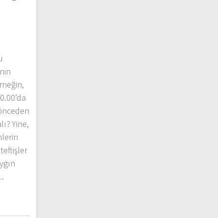
u
nin
rneğin,
0.00’da
 önceden
ı? Yine,
lerin
teftişler
aygın
.…