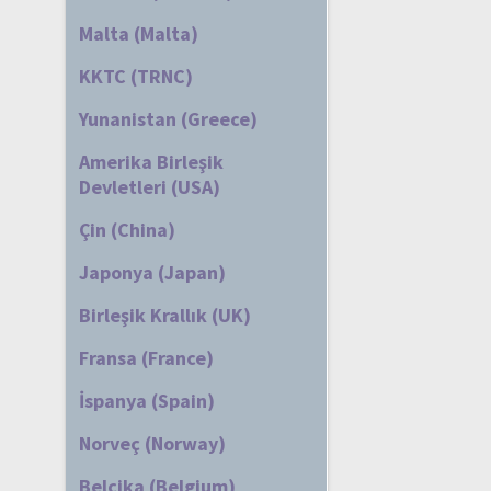
Malta (Malta)
KKTC (TRNC)
Yunanistan (Greece)
Amerika Birleşik
Devletleri (USA)
Çin (China)
Japonya (Japan)
Birleşik Krallık (UK)
Fransa (France)
İspanya (Spain)
Norveç (Norway)
Belçika (Belgium)