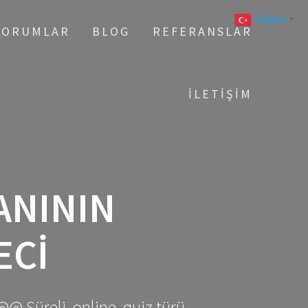
Turkish
▼
YORUMLAR
BLOG
REFERANSLAR
İLETIŞIM
ANININ
ECI
@@ Süreli, online, quiz türü