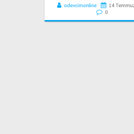
odevcimonline
14 Temmuz
0