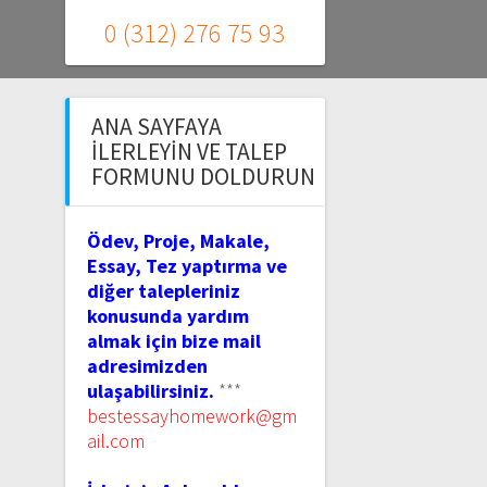
0 (312) 276 75 93
ANA SAYFAYA
İLERLEYIN VE TALEP
FORMUNU DOLDURUN
Ödev, Proje, Makale,
Essay, Tez yaptırma ve
diğer talepleriniz
konusunda yardım
almak için bize mail
adresimizden
ulaşabilirsiniz.
***
bestessayhomework@gm
ail.com