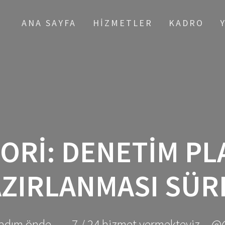
ANA SAYFA
HIZMETLER
KADRO
ORI:
DENETIM PL
ZIRLANMASI SÜR
adım önde ... - 7 / 24 hizmet vermekteyiz... @