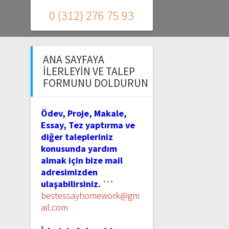
0 (312) 276 75 93
ANA SAYFAYA
İLERLEYIN VE TALEP
FORMUNU DOLDURUN
Ödev, Proje, Makale,
Essay, Tez yaptırma ve
diğer talepleriniz
konusunda yardım
almak için bize mail
adresimizden
ulaşabilirsiniz.
***
bestessayhomework@gm
ail.com