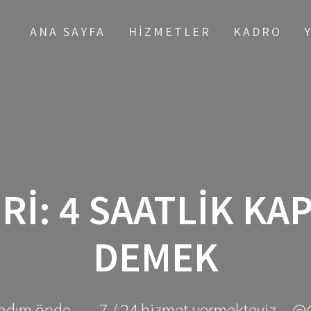
ANA SAYFA
HIZMETLER
KADRO
RI:
4 SAATLIK KA
DEMEK
adım önde ... - 7 / 24 hizmet vermekteyiz... @