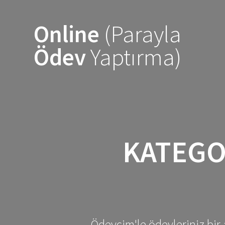
Skip
to
Online
(Parayla
content
Ödev
Yaptırma)
KATEGO
Ödevcim'le ödevleriniz bir 