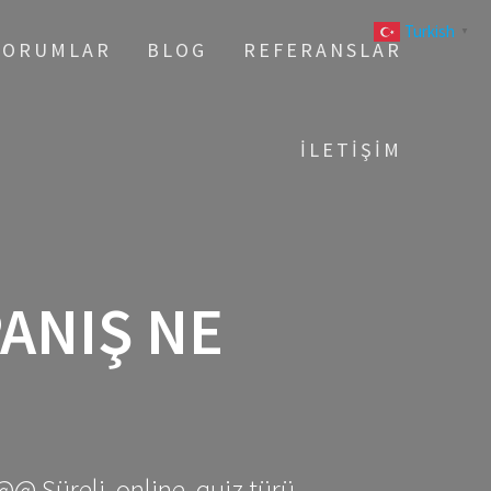
Turkish
▼
YORUMLAR
BLOG
REFERANSLAR
İLETIŞIM
PANIŞ NE
@@ Süreli, online, quiz türü