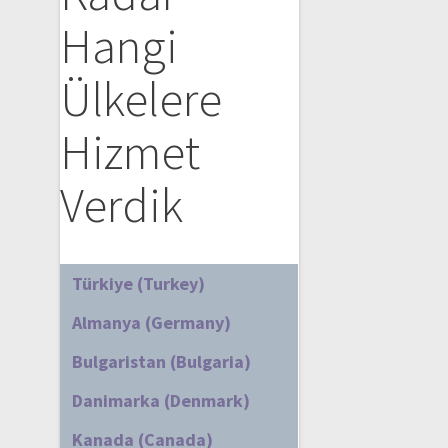
Hangi
Ülkelere
Hizmet
Verdik
Türkiye (Turkey)
Almanya (Germany)
Bulgaristan (Bulgaria)
Danimarka (Denmark)
Kanada (Canada)