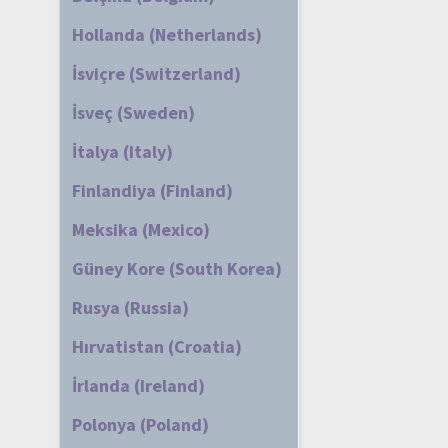
Hollanda (Netherlands)
İsviçre (Switzerland)
İsveç (Sweden)
İtalya (Italy)
Finlandiya (Finland)
Meksika (Mexico)
Güney Kore (South Korea)
Rusya (Russia)
Hırvatistan (Croatia)
İrlanda (Ireland)
Polonya (Poland)