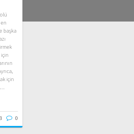
rolü
den
ve başka
azı
tirmek
 için
arının
yrıca,
k için
yi…
3
0