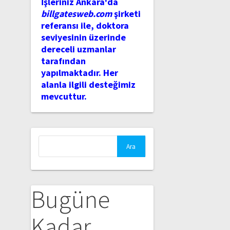
İşleriniz Ankara'da
billgatesweb.com
şirketi
referansı ile, doktora
seviyesinin üzerinde
dereceli uzmanlar
tarafından
yapılmaktadır. Her
alanla ilgili desteğimiz
mevcuttur.
Arama:
Bugüne
Kadar