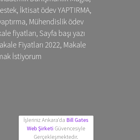
estek, İktisat ödev YAPTIRMA,
yaptırma, Mühendislik ödev
 fiyatları, Sayfa başı yazı
kale Fiyatları 2022, Makale
mak İstiyorum
İşleriniz Ankara'da
Bill Gates
Web Şirketi
Güvencesiyle
Gerçekleşmektedir.