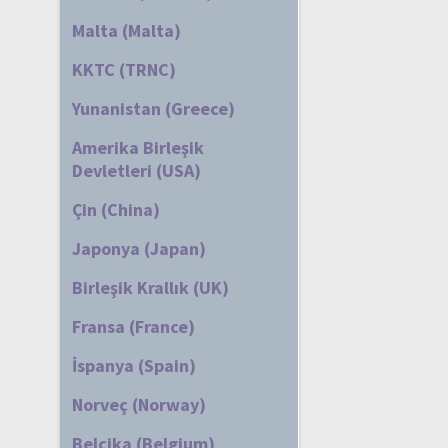
Malta (Malta)
KKTC (TRNC)
Yunanistan (Greece)
Amerika Birleşik
Devletleri (USA)
Çin (China)
Japonya (Japan)
Birleşik Krallık (UK)
Fransa (France)
İspanya (Spain)
Norveç (Norway)
Belçika (Belgium)