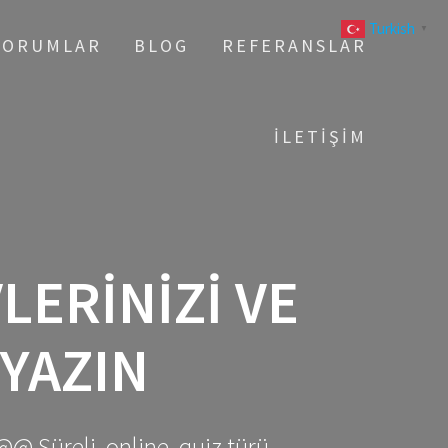
Turkish
▼
YORUMLAR
BLOG
REFERANSLAR
İLETIŞIM
ERINIZI VE
YAZIN
@@ Süreli, online, quiz türü