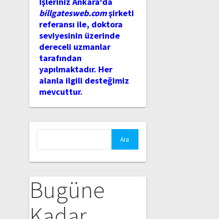
İşleriniz Ankara'da
billgatesweb.com
şirketi
referansı ile, doktora
seviyesinin üzerinde
dereceli uzmanlar
tarafından
yapılmaktadır. Her
alanla ilgili desteğimiz
mevcuttur.
Arama:
Bugüne
Kadar