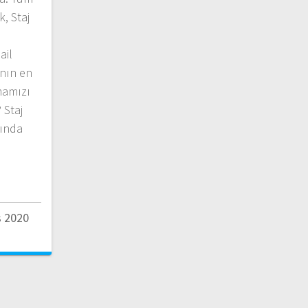
, Staj
n
ail
anın en
mamızı
 Staj
rında
s 2020