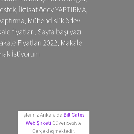
estek, İktisat ödev YAPTIRMA,
yaptırma, Mühendislik ödev
 fiyatları, Sayfa başı yazı
kale Fiyatları 2022, Makale
mak İstiyorum
İşleriniz Ankara'da
Bill Gates
Web Şirketi
Güvencesiyle
Gerçekleşmektedir.