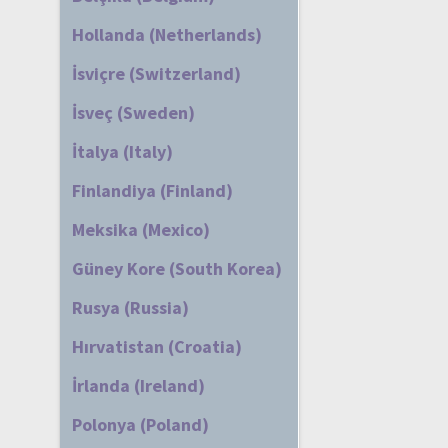
Hollanda (Netherlands)
İsviçre (Switzerland)
İsveç (Sweden)
İtalya (Italy)
Finlandiya (Finland)
Meksika (Mexico)
Güney Kore (South Korea)
Rusya (Russia)
Hırvatistan (Croatia)
İrlanda (Ireland)
Polonya (Poland)