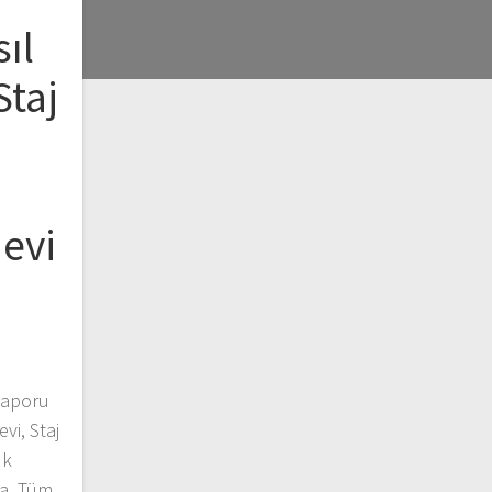
ıl
Staj
j
evi
Raporu
vi, Staj
ık
a. Tüm