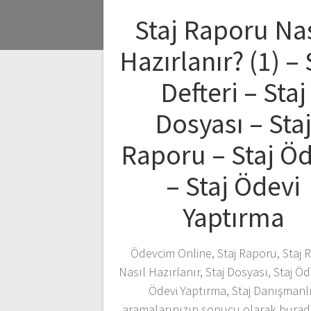
Staj Raporu Nas
Hazırlanır? (1) – 
Defteri – Staj
Dosyası – Sta
Raporu – Staj Öd
– Staj Ödevi
Yaptırma
Ödevcim Online, Staj Raporu, Staj 
Nasıl Hazırlanır, Staj Dosyası, Staj Öde
Ödevi Yaptırma, Staj Danışmanl
aramalarınızın sonucu olarak burad