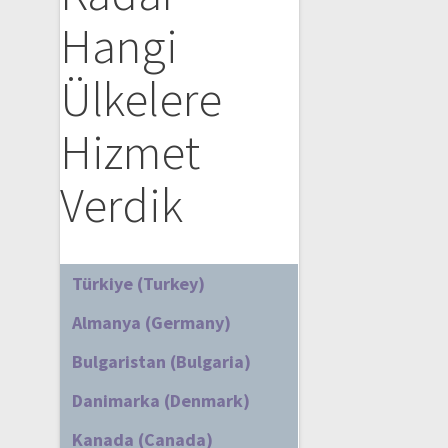
Hangi
Ülkelere
Hizmet
Verdik
Türkiye (Turkey)
Almanya (Germany)
Bulgaristan (Bulgaria)
Danimarka (Denmark)
Kanada (Canada)