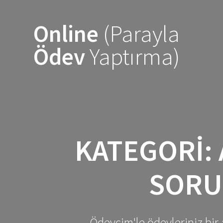
Skip
to
Online
(Parayla
content
Ödev
Yaptırma)
KATEGORI:
SORU
Ödevcim'le ödevleriniz bir 