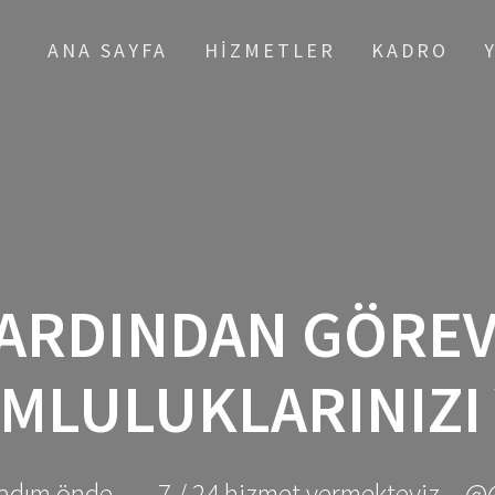
ANA SAYFA
HIZMETLER
KADRO
ARDINDAN GÖREVL
MLULUKLARINIZI 
adım önde ... - 7 / 24 hizmet vermekteyiz... @