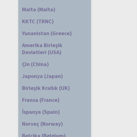
Malta (Malta)
KKTC (TRNC)
Yunanistan (Greece)
Amerika Birleşik
Devletleri (USA)
Çin (China)
Japonya (Japan)
Birleşik Krallık (UK)
Fransa (France)
İspanya (Spain)
Norveç (Norway)
Belçika (Belgium)