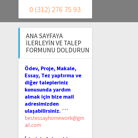
0 (312) 276 75 93
ANA SAYFAYA
İLERLEYIN VE TALEP
FORMUNU DOLDURUN
Ödev, Proje, Makale,
Essay, Tez yaptırma ve
diğer talepleriniz
konusunda yardım
almak için bize mail
adresimizden
ulaşabilirsiniz.
***
bestessayhomework@gm
ail.com