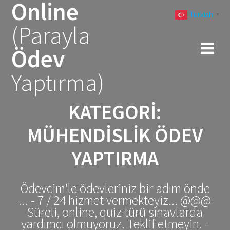
Online
Skip
Turkish
to
▼
(Parayla
content
Ödev
Yaptırma)
KATEGORI:
MÜHENDISLIK ÖDEV
YAPTIRMA
Ödevcim'le ödevleriniz bir adım önde
... - 7 / 24 hizmet vermekteyiz... @@@
Süreli, online, quiz türü sınavlarda
yardımcı olmuyoruz. Teklif etmeyin. -