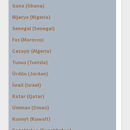
Gana (Ghana)
Nijerya (Nigeria)
Senegal (Senegal)
Fas (Morocco)
Cezayir (Algeria)
Tunus (Tunisia)
Ürdün (Jordan)
İsrail (Israel)
Katar (Qatar)
Umman (Oman)
Kuveyt (Kuwait)