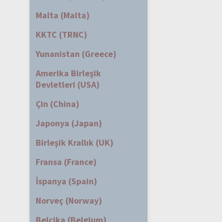
Malta (Malta)
KKTC (TRNC)
Yunanistan (Greece)
Amerika Birleşik
Devletleri (USA)
Çin (China)
Japonya (Japan)
Birleşik Krallık (UK)
Fransa (France)
İspanya (Spain)
Norveç (Norway)
Belçika (Belgium)