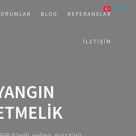
Turkish
▼
YORUMLAR
BLOG
REFERANSLAR
İLETIŞIM
YANGIN
ETMELIK
@@ Süreli, online, quiz türü