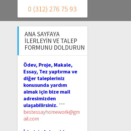
0 (312) 276 75 93
ANA SAYFAYA
İLERLEYIN VE TALEP
FORMUNU DOLDURUN
Ödev, Proje, Makale,
Essay, Tez yaptırma ve
diğer talepleriniz
konusunda yardım
almak için bize mail
adresimizden
ulaşabilirsiniz.
***
bestessayhomework@gm
ail.com