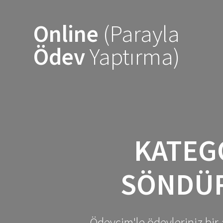
Skip
to
Online
(Parayla
content
Ödev
Yaptırma)
KATEG
SÖNDÜR
Ödevcim'le ödevleriniz bir 