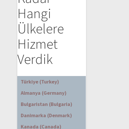
Hangi
Ülkelere
Hizmet
Verdik
Türkiye (Turkey)
Almanya (Germany)
Bulgaristan (Bulgaria)
Danimarka (Denmark)
Kanada (Canada)