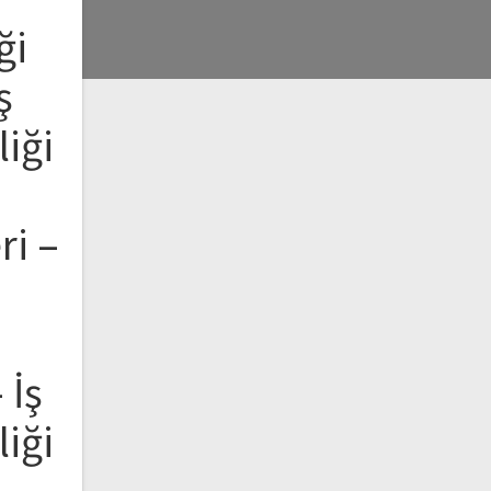
ği
ş
liği
ri –
 İş
liği