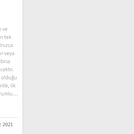
v ve
n tek
lnızca
ır veya
 bina
cektir.
p olduğu
nlik, ilk
sorumlu…
 2021