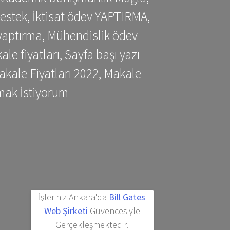
estek, İktisat ödev YAPTIRMA,
yaptırma, Mühendislik ödev
 fiyatları, Sayfa başı yazı
kale Fiyatları 2022, Makale
mak İstiyorum
İşleriniz Ankara'da
Bill Gates
Web Şirketi
Güvencesiyle
Gerçekleşmektedir.