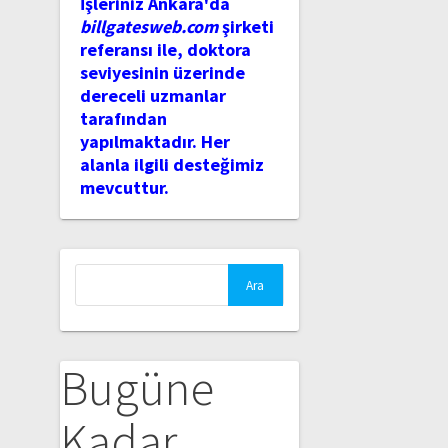
İşleriniz Ankara'da
billgatesweb.com
şirketi
referansı ile, doktora
seviyesinin üzerinde
dereceli uzmanlar
tarafından
yapılmaktadır. Her
alanla ilgili desteğimiz
mevcuttur.
Arama:
Bugüne
Kadar