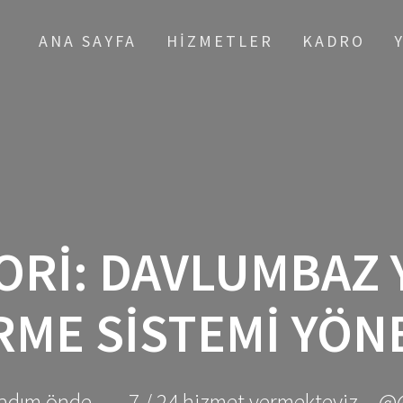
ANA SAYFA
HIZMETLER
KADRO
ORI:
DAVLUMBAZ 
ME SISTEMI YÖN
adım önde ... - 7 / 24 hizmet vermekteyiz... @