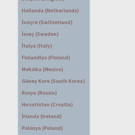
Hollanda (Netherlands)
İsviçre (Switzerland)
İsveç (Sweden)
İtalya (Italy)
Finlandiya (Finland)
Meksika (Mexico)
Güney Kore (South Korea)
Rusya (Russia)
Hırvatistan (Croatia)
İrlanda (Ireland)
Polonya (Poland)