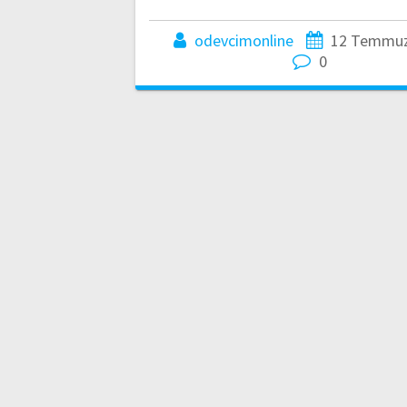
odevcimonline
12 Temmuz
0