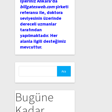
İşleriniz Ankara'da
billgatesweb.com
şirketi
referansı ile, doktora
seviyesinin üzerinde
dereceli uzmanlar
tarafından
yapılmaktadır. Her
alanla ilgili desteğimiz
mevcuttur.
Arama:
Bugüne
Kadar