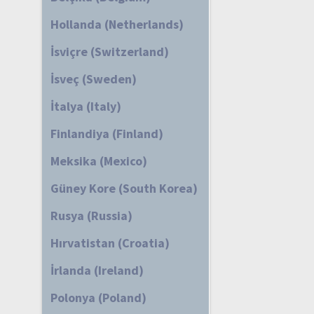
Hollanda (Netherlands)
İsviçre (Switzerland)
İsveç (Sweden)
İtalya (Italy)
Finlandiya (Finland)
Meksika (Mexico)
Güney Kore (South Korea)
Rusya (Russia)
Hırvatistan (Croatia)
İrlanda (Ireland)
Polonya (Poland)