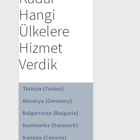
Hangi
Ülkelere
Hizmet
Verdik
Türkiye (Turkey)
Almanya (Germany)
Bulgaristan (Bulgaria)
Danimarka (Denmark)
Kanada (Canada)