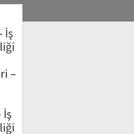
 İş
liği
ri –
 İş
liği