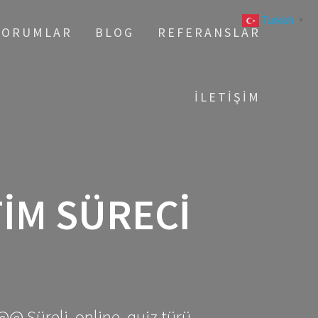
Turkish
▼
YORUMLAR
BLOG
REFERANSLAR
İLETIŞIM
IM SÜRECI
@@ Süreli, online, quiz türü