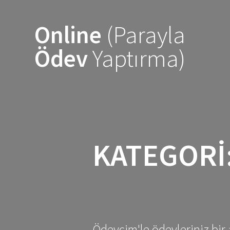
Skip
to
Online
(Parayla
content
Ödev
Yaptırma)
KATEGORI
Ödevcim'le ödevleriniz bir 