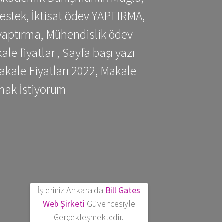
estek, İktisat ödev YAPTIRMA,
yaptırma, Mühendislik ödev
 fiyatları, Sayfa başı yazı
kale Fiyatları 2022, Makale
mak İstiyorum
İşleriniz Ankara'da
Bill Gates
Web Şirketi
Güvencesiyle
Gerçekleşmektedir.