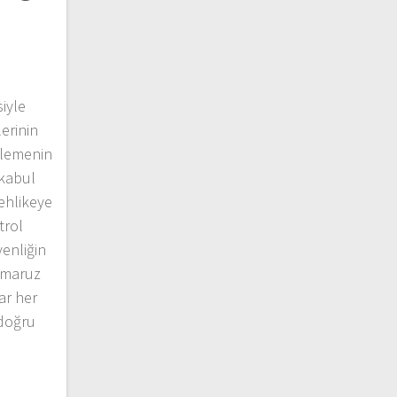
iyle
erinin
izlemenin
 kabul
tehlikeye
trol
venliğin
e maruz
ar her
 doğru