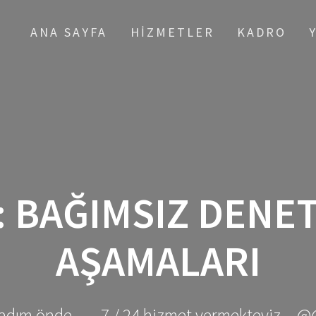
ANA SAYFA
HIZMETLER
KADRO
:
BAĞIMSIZ DENET
AŞAMALARI
adım önde ... - 7 / 24 hizmet vermekteyiz... @