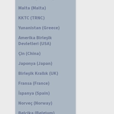
Malta (Malta)
KKTC (TRNC)
Yunanistan (Greece)
Amerika Birleşik
Devletleri (USA)
Çin (China)
Japonya (Japan)
Birleşik Krallık (UK)
Fransa (France)
İspanya (Spain)
Norveç (Norway)
Belçika (Belgium)