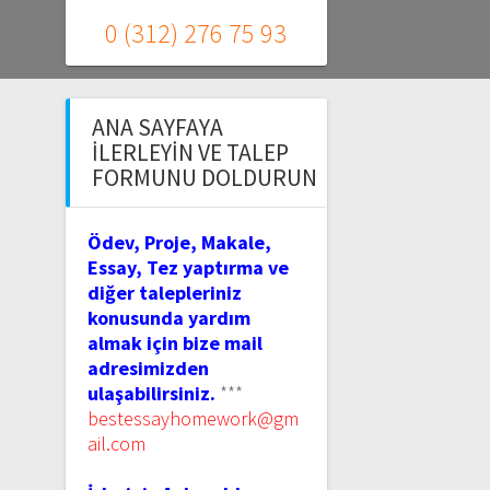
0 (312) 276 75 93
ANA SAYFAYA
İLERLEYIN VE TALEP
FORMUNU DOLDURUN
Ödev, Proje, Makale,
Essay, Tez yaptırma ve
diğer talepleriniz
konusunda yardım
almak için bize mail
adresimizden
ulaşabilirsiniz.
***
bestessayhomework@gm
ail.com