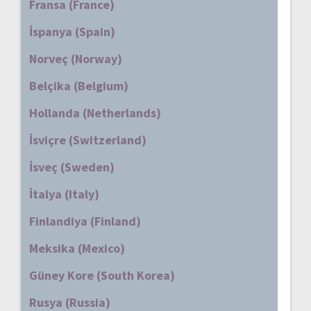
Fransa (France)
İspanya (Spain)
Norveç (Norway)
Belçika (Belgium)
Hollanda (Netherlands)
İsviçre (Switzerland)
İsveç (Sweden)
İtalya (Italy)
Finlandiya (Finland)
Meksika (Mexico)
Güney Kore (South Korea)
Rusya (Russia)