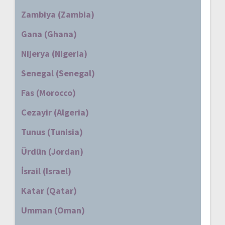
Zambiya (Zambia)
Gana (Ghana)
Nijerya (Nigeria)
Senegal (Senegal)
Fas (Morocco)
Cezayir (Algeria)
Tunus (Tunisia)
Ürdün (Jordan)
İsrail (Israel)
Katar (Qatar)
Umman (Oman)