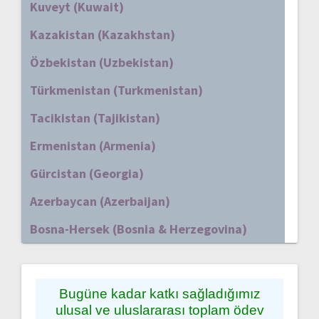
Kuveyt (Kuwait)
Kazakistan (Kazakhstan)
Özbekistan (Uzbekistan)
Türkmenistan (Turkmenistan)
Tacikistan (Tajikistan)
Ermenistan (Armenia)
Gürcistan (Georgia)
Azerbaycan (Azerbaijan)
Bosna-Hersek (Bosnia & Herzegovina)
Bugüne kadar katkı sağladığımız
ulusal ve uluslararası toplam ödev