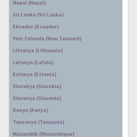
Nepal (Nepal)
Sri Lanka (Sri Lanka)
Ekvador (Ecuador)
Yeni Zelanda (New Zealand)
Litvanya (Lithuania)
Letonya (Latvia)
Estonya (Estonia)
Slovakya (Slovakia)
Slovenya (Slovenia)
Kenya (Kenya)
Tanzanya (Tanzania)
Mozambik (Mozambique)