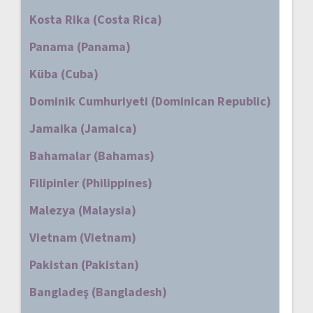
Kosta Rika (Costa Rica)
Panama (Panama)
Küba (Cuba)
Dominik Cumhuriyeti (Dominican Republic)
Jamaika (Jamaica)
Bahamalar (Bahamas)
Filipinler (Philippines)
Malezya (Malaysia)
Vietnam (Vietnam)
Pakistan (Pakistan)
Bangladeş (Bangladesh)