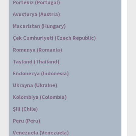
Portekiz (Portugal)
Avusturya (Austria)
Macaristan (Hungary)
Çek Cumhuriyeti (Czech Republic)
Romanya (Romania)
Tayland (Thailand)
Endonezya (Indonesia)
Ukrayna (Ukraine)
Kolombiya (Colombia)
Şili (Chile)
Peru (Peru)
Venezuela (Venezuela)