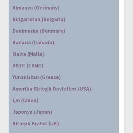
Almanya (Germany)
Bulgaristan (Bulgaria)
Danimarka (Denmark)
Kanada (Canada)
Malta (Malta)
KKTC (TRNC)
Yunanistan (Greece)
Amerika Birleşik Devletleri (USA)
Çin (China)
Japonya (Japan)
Birleşik Krallık (UK)