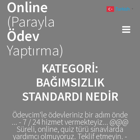
Online
Skip
Turkish
to
▼
(Parayla
content
Ödev
Yaptırma)
KATEGORI:
BAĞIMSIZLIK
STANDARDI NEDIR
Ödevcim'le ödevleriniz bir adım önde
... - 7 / 24 hizmet vermekteyiz... @@@
Süreli, online, quiz türü sınavlarda
yardımcı olmuyoruz. Teklif etmeyin. -