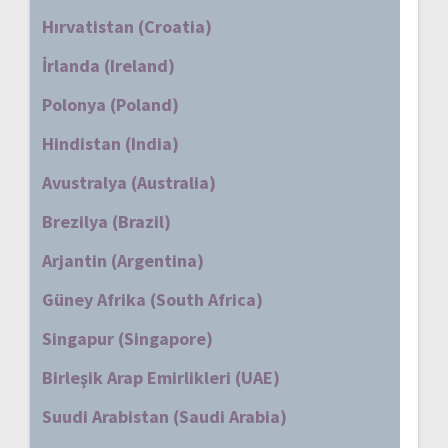
Hırvatistan (Croatia)
İrlanda (Ireland)
Polonya (Poland)
Hindistan (India)
Avustralya (Australia)
Brezilya (Brazil)
Arjantin (Argentina)
Güney Afrika (South Africa)
Singapur (Singapore)
Birleşik Arap Emirlikleri (UAE)
Suudi Arabistan (Saudi Arabia)