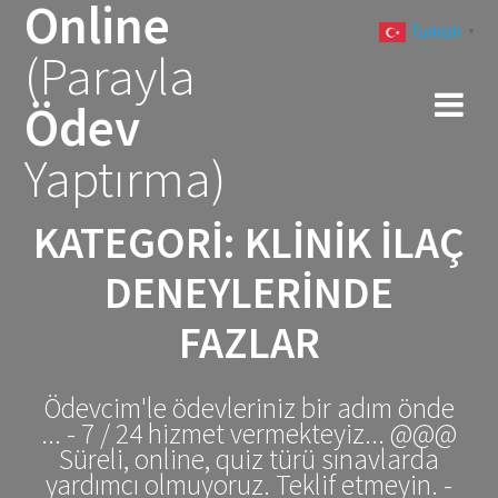
Online
Skip
Turkish
to
▼
(Parayla
content
Ödev
Yaptırma)
KATEGORI:
KLINIK ILAÇ
DENEYLERINDE
FAZLAR
Ödevcim'le ödevleriniz bir adım önde
... - 7 / 24 hizmet vermekteyiz... @@@
Süreli, online, quiz türü sınavlarda
yardımcı olmuyoruz. Teklif etmeyin. -