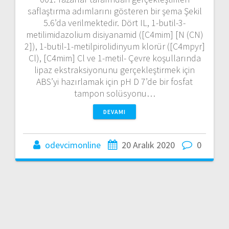
saflaştırma adımlarını gösteren bir şema Şekil
5.6’da verilmektedir. Dört IL, 1-butil-3-
metilimidazolium disiyanamid ([C4mim] [N (CN)
2]), 1-butil-1-metilpirolidinyum klorür ([C4mpyr]
Cl), [C4mim] Cl ve 1-metil- Çevre koşullarında
lipaz ekstraksiyonunu gerçekleştirmek için
ABS’yi hazırlamak için pH D 7’de bir fosfat
tampon solüsyonu…
DEVAMI
odevcimonline
20 Aralık 2020
0