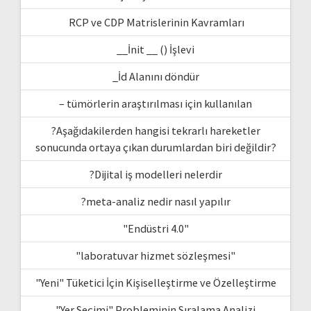
RCP ve CDP Matrislerinin Kavramları
__İnit __ () İşlevi
_İd Alanını döndür
– tümörlerin araştırılması için kullanılan
?Aşağıdakilerden hangisi tekrarlı hareketler
sonucunda ortaya çıkan durumlardan biri değildir?
?Dijital iş modelleri nelerdir
?meta-analiz nedir nasıl yapılır
"Endüstri 4.0"
"laboratuvar hizmet sözleşmesi"
"Yeni" Tüketici İçin Kişiselleştirme ve Özelleştirme
"Yer Seçimi" Probleminin Sıralama Analizi