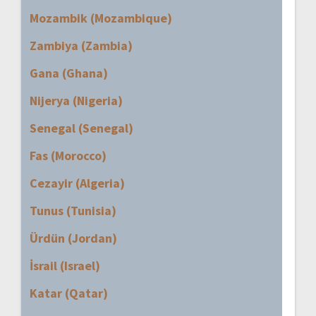
Mozambik (Mozambique)
Zambiya (Zambia)
Gana (Ghana)
Nijerya (Nigeria)
Senegal (Senegal)
Fas (Morocco)
Cezayir (Algeria)
Tunus (Tunisia)
Ürdün (Jordan)
İsrail (Israel)
Katar (Qatar)