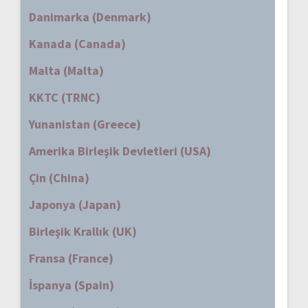
Danimarka (Denmark)
Kanada (Canada)
Malta (Malta)
KKTC (TRNC)
Yunanistan (Greece)
Amerika Birleşik Devletleri (USA)
Çin (China)
Japonya (Japan)
Birleşik Krallık (UK)
Fransa (France)
İspanya (Spain)