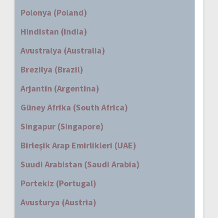
Polonya (Poland)
Hindistan (India)
Avustralya (Australia)
Brezilya (Brazil)
Arjantin (Argentina)
Güney Afrika (South Africa)
Singapur (Singapore)
Birleşik Arap Emirlikleri (UAE)
Suudi Arabistan (Saudi Arabia)
Portekiz (Portugal)
Avusturya (Austria)