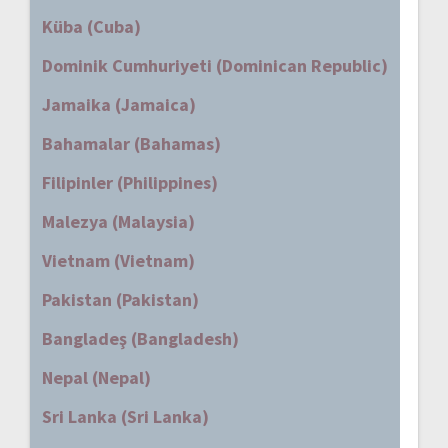
Küba (Cuba)
Dominik Cumhuriyeti (Dominican Republic)
Jamaika (Jamaica)
Bahamalar (Bahamas)
Filipinler (Philippines)
Malezya (Malaysia)
Vietnam (Vietnam)
Pakistan (Pakistan)
Bangladeş (Bangladesh)
Nepal (Nepal)
Sri Lanka (Sri Lanka)