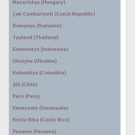
Macaristan (Hungary)
Çek Cumhuriyeti (Czech Republic)
Romanya (Romania)
Tayland (Thailand)
Endonezya (Indonesia)
Ukrayna (Ukraine)
Kolombiya (Colombia)
Şili (Chile)
Peru (Peru)
Venezuela (Venezuela)
Kosta Rika (Costa Rica)
Panama (Panama)