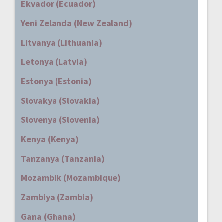
Ekvador (Ecuador)
Yeni Zelanda (New Zealand)
Litvanya (Lithuania)
Letonya (Latvia)
Estonya (Estonia)
Slovakya (Slovakia)
Slovenya (Slovenia)
Kenya (Kenya)
Tanzanya (Tanzania)
Mozambik (Mozambique)
Zambiya (Zambia)
Gana (Ghana)