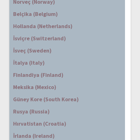
Norveç (Norway)
Belçika (Belgium)
Hollanda (Netherlands)
İsviçre (Switzerland)
İsveç (Sweden)
İtalya (Italy)
Finlandiya (Finland)
Meksika (Mexico)
Güney Kore (South Korea)
Rusya (Russia)
Hırvatistan (Croatia)
İrlanda (Ireland)