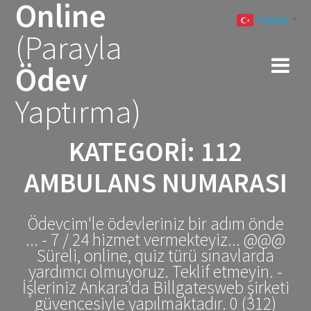
Online
Skip
Turkish
to
▼
(Parayla
content
Ödev
Yaptırma)
KATEGORI:
112
AMBULANS NUMARASI
Ödevcim'le ödevleriniz bir adım önde
... - 7 / 24 hizmet vermekteyiz... @@@
Süreli, online, quiz türü sınavlarda
yardımcı olmuyoruz. Teklif etmeyin. -
İşleriniz Ankara'da Billgatesweb şirketi
güvencesiyle yapılmaktadır. 0 (312)