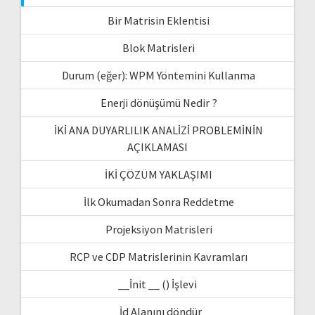
Bir Matrisin Eklentisi
Blok Matrisleri
Durum (eğer): WPM Yöntemini Kullanma
Enerji dönüşümü Nedir ?
İKİ ANA DUYARLILIK ANALİZİ PROBLEMİNİN
AÇIKLAMASI
İKİ ÇÖZÜM YAKLAŞIMI
İlk Okumadan Sonra Reddetme
Projeksiyon Matrisleri
RCP ve CDP Matrislerinin Kavramları
__İnit __ () İşlevi
_İd Alanını döndür