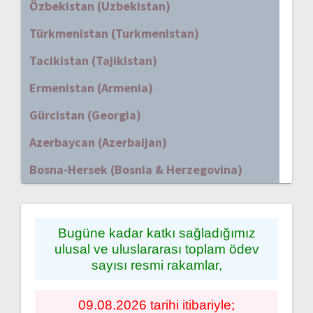
Özbekistan (Uzbekistan)
Türkmenistan (Turkmenistan)
Tacikistan (Tajikistan)
Ermenistan (Armenia)
Gürcistan (Georgia)
Azerbaycan (Azerbaijan)
Bosna-Hersek (Bosnia & Herzegovina)
Bugüne kadar katkı sağladığımız
ulusal ve uluslararası toplam ödev
sayısı resmi rakamlar,
09.08.2026 tarihi itibariyle;