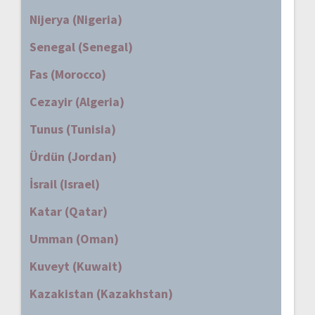
Nijerya (Nigeria)
Senegal (Senegal)
Fas (Morocco)
Cezayir (Algeria)
Tunus (Tunisia)
Ürdün (Jordan)
İsrail (Israel)
Katar (Qatar)
Umman (Oman)
Kuveyt (Kuwait)
Kazakistan (Kazakhstan)