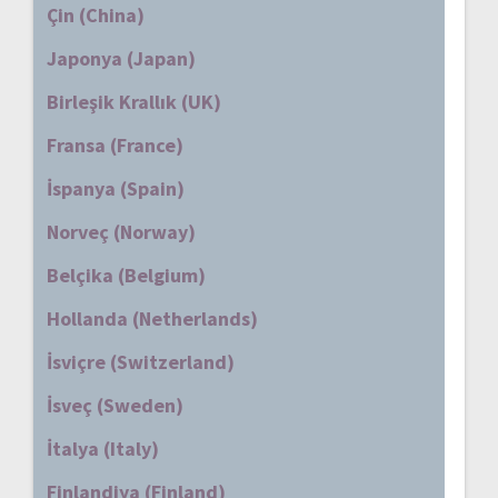
Çin (China)
Japonya (Japan)
Birleşik Krallık (UK)
Fransa (France)
İspanya (Spain)
Norveç (Norway)
Belçika (Belgium)
Hollanda (Netherlands)
İsviçre (Switzerland)
İsveç (Sweden)
İtalya (Italy)
Finlandiya (Finland)