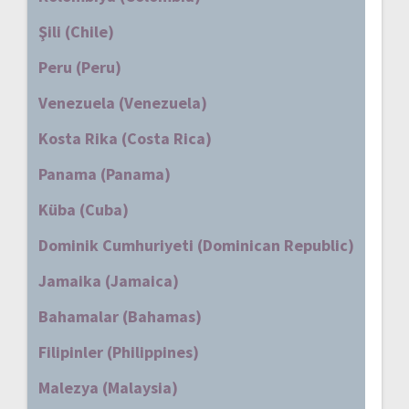
Şili (Chile)
Peru (Peru)
Venezuela (Venezuela)
Kosta Rika (Costa Rica)
Panama (Panama)
Küba (Cuba)
Dominik Cumhuriyeti (Dominican Republic)
Jamaika (Jamaica)
Bahamalar (Bahamas)
Filipinler (Philippines)
Malezya (Malaysia)