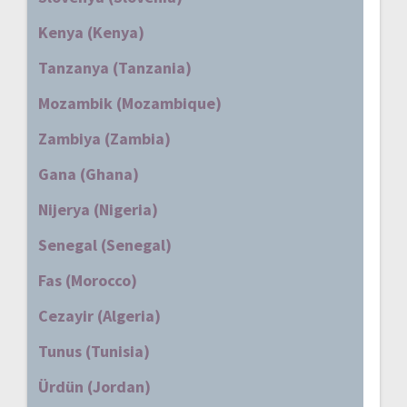
Kenya (Kenya)
Tanzanya (Tanzania)
Mozambik (Mozambique)
Zambiya (Zambia)
Gana (Ghana)
Nijerya (Nigeria)
Senegal (Senegal)
Fas (Morocco)
Cezayir (Algeria)
Tunus (Tunisia)
Ürdün (Jordan)