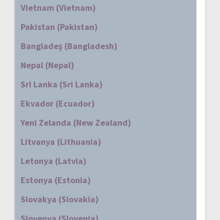
Vietnam (Vietnam)
Pakistan (Pakistan)
Bangladeş (Bangladesh)
Nepal (Nepal)
Sri Lanka (Sri Lanka)
Ekvador (Ecuador)
Yeni Zelanda (New Zealand)
Litvanya (Lithuania)
Letonya (Latvia)
Estonya (Estonia)
Slovakya (Slovakia)
Slovenya (Slovenia)