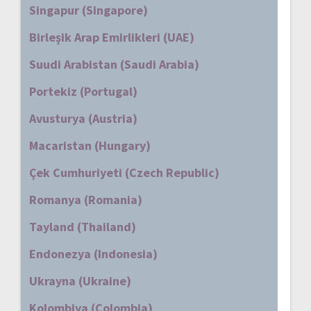
Singapur (Singapore)
Birleşik Arap Emirlikleri (UAE)
Suudi Arabistan (Saudi Arabia)
Portekiz (Portugal)
Avusturya (Austria)
Macaristan (Hungary)
Çek Cumhuriyeti (Czech Republic)
Romanya (Romania)
Tayland (Thailand)
Endonezya (Indonesia)
Ukrayna (Ukraine)
Kolombiya (Colombia)