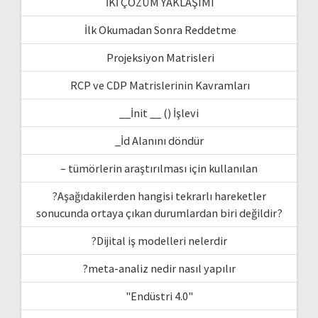
İKİ ÇÖZÜM YAKLAŞIMI
İlk Okumadan Sonra Reddetme
Projeksiyon Matrisleri
RCP ve CDP Matrislerinin Kavramları
__İnit __ () İşlevi
_İd Alanını döndür
– tümörlerin araştırılması için kullanılan
?Aşağıdakilerden hangisi tekrarlı hareketler
sonucunda ortaya çıkan durumlardan biri değildir?
?Dijital iş modelleri nelerdir
?meta-analiz nedir nasıl yapılır
"Endüstri 4.0"