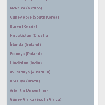
Meksika (Mexico)
Güney Kore (South Korea)
Rusya (Russia)
Hırvatistan (Croatia)
İrlanda (Ireland)
Polonya (Poland)
Hindistan (India)
Avustralya (Australia)
Brezilya (Brazil)
Arjantin (Argentina)
Güney Afrika (South Africa)