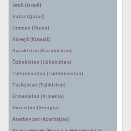
İsrail (Israel)
Katar (Qatar)
Umman (Oman)
Kuveyt (Kuwait)
Kazakistan (Kazakhstan)
Özbekistan (Uzbekistan)
Türkmenistan (Turkmenistan)
Tacikistan (Tajikistan)
Ermenistan (Armenia)
Gürcistan (Georgia)
Azerbaycan (Azerbaijan)
Bosna-Hersek (Bosnia & Herzegovina)