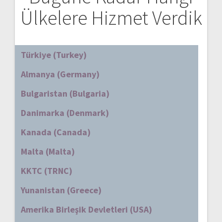
Ülkelere Hizmet Verdik
Türkiye (Turkey)
Almanya (Germany)
Bulgaristan (Bulgaria)
Danimarka (Denmark)
Kanada (Canada)
Malta (Malta)
KKTC (TRNC)
Yunanistan (Greece)
Amerika Birleşik Devletleri (USA)