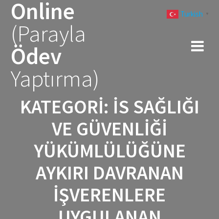
Online
Skip
Turkish
to
▼
(Parayla
content
Ödev
Yaptırma)
KATEGORI:
İS SAĞLIĞI
VE GÜVENLIĞI
YÜKÜMLÜLÜĞÜNE
AYKIRI DAVRANAN
IŞVERENLERE
UYGULANAN