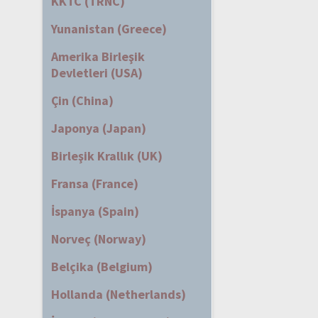
KKTC (TRNC)
Yunanistan (Greece)
Amerika Birleşik
Devletleri (USA)
Çin (China)
Japonya (Japan)
Birleşik Krallık (UK)
Fransa (France)
İspanya (Spain)
Norveç (Norway)
Belçika (Belgium)
Hollanda (Netherlands)