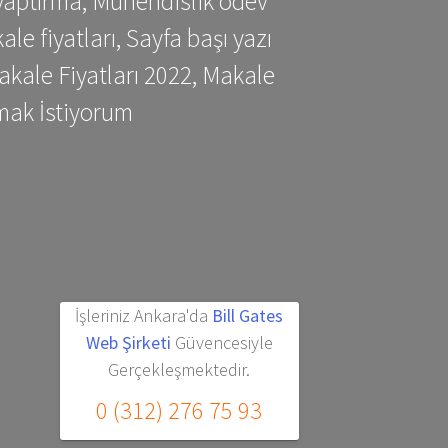
yaptırma, Mühendislik ödev
 fiyatları, Sayfa başı yazı
kale Fiyatları 2022, Makale
mak İstiyorum
İşleriniz Ankara'da
Bill Gates
Web Şirketi
Güvencesiyle
Gerçekleşmektedir.
0 (312) 276 75 93