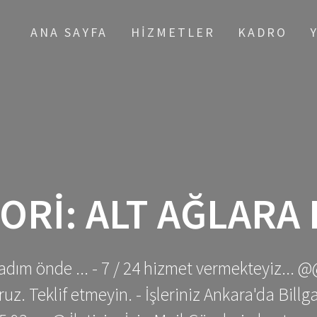
ANA SAYFA
HIZMETLER
KADRO
ORI:
ALT AĞLARA
adım önde ... - 7 / 24 hizmet vermekteyiz... @
z. Teklif etmeyin. - İşleriniz Ankara'da Bill