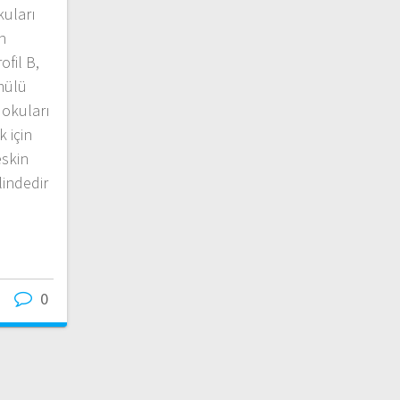
kuları
n
ofil B,
mülü
dokuları
 için
eskin
lindedir
1
0