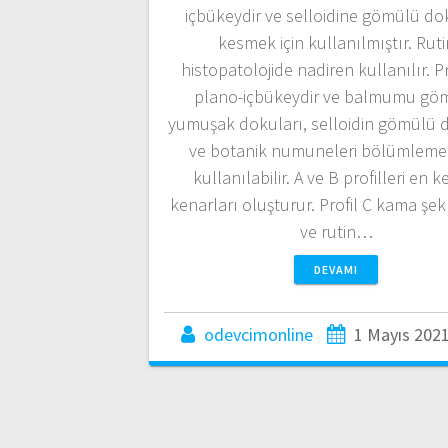
içbükeydir ve selloidine gömülü do
kesmek için kullanılmıştır. Ruti
histopatolojide nadiren kullanılır. Pr
plano-içbükeydir ve balmumu gö
yumuşak dokuları, selloidin gömülü 
ve botanik numuneleri bölümlemek
kullanılabilir. A ve B profilleri en k
kenarları oluşturur. Profil C kama şek
ve rutin…
DEVAMI
odevcimonline
1 Mayıs 202