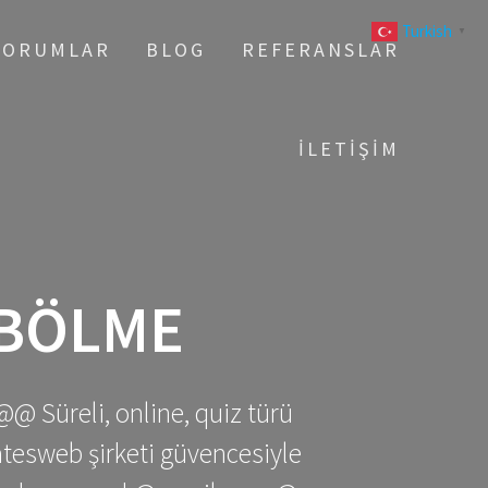
Turkish
▼
YORUMLAR
BLOG
REFERANSLAR
İLETIŞIM
 BÖLME
@@ Süreli, online, quiz türü
gatesweb şirketi güvencesiyle