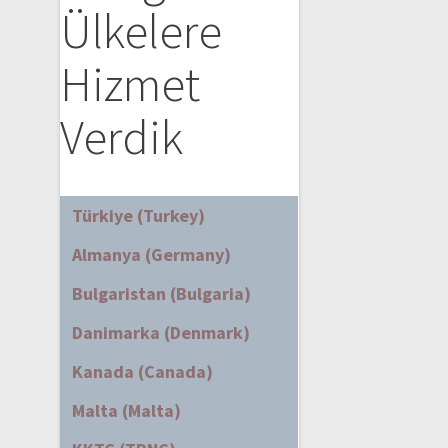
Ülkelere
Hizmet
Verdik
Türkiye (Turkey)
Almanya (Germany)
Bulgaristan (Bulgaria)
Danimarka (Denmark)
Kanada (Canada)
Malta (Malta)