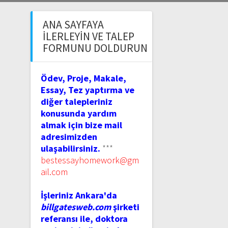
ANA SAYFAYA
İLERLEYIN VE TALEP
FORMUNU DOLDURUN
Ödev, Proje, Makale,
Essay, Tez yaptırma ve
diğer talepleriniz
konusunda yardım
almak için bize mail
adresimizden
ulaşabilirsiniz.
***
bestessayhomework@gm
ail.com
İşleriniz Ankara'da
billgatesweb.com
şirketi
referansı ile, doktora