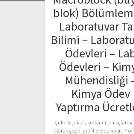
blok) Bölümlem
Laboratuvar Ta
Bilimi – Laborat
Ödevleri – La
Ödevleri – Kim
Mühendisliği 
Kimya Ödev
Yaptırma Ücretl
Çelik bıçaklar, kullanım amaçlarına
olarak çeşitli profillere sahiptir: Profil