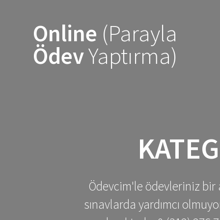
Skip
to
Online
(Parayla
content
Ödev
Yaptırma)
KATEG
Ödevcim'le ödevleriniz bir 
sınavlarda yardımcı olmuyoru