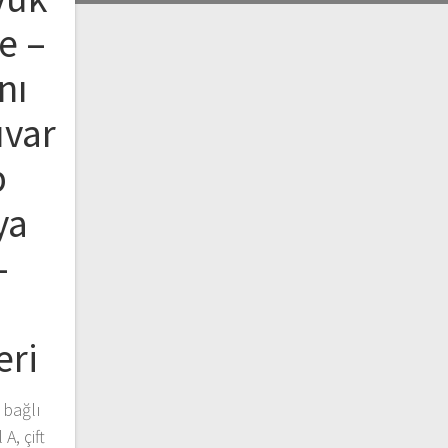
e –
nı
uvar
b
ya
–
eri
 bağlı
 A, çift