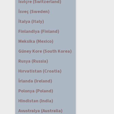
İsviçre (Switzerland)
İsveç (Sweden)
İtalya (Italy)
Finlandiya (Finland)
Meksika (Mexico)
Güney Kore (South Korea)
Rusya (Russia)
Hırvatistan (Croatia)
İrlanda (Ireland)
Polonya (Poland)
Hindistan (India)
Avustralya (Australia)