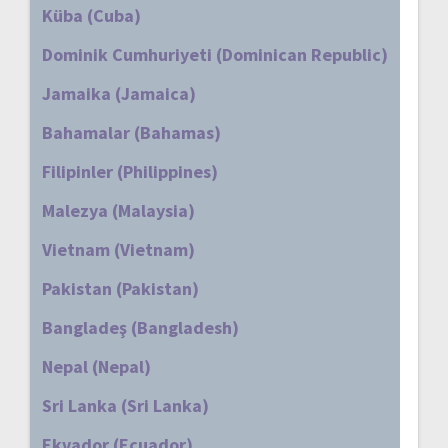
Küba (Cuba)
Dominik Cumhuriyeti (Dominican Republic)
Jamaika (Jamaica)
Bahamalar (Bahamas)
Filipinler (Philippines)
Malezya (Malaysia)
Vietnam (Vietnam)
Pakistan (Pakistan)
Bangladeş (Bangladesh)
Nepal (Nepal)
Sri Lanka (Sri Lanka)
Ekvador (Ecuador)