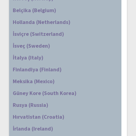
Belçika (Belgium)
Hollanda (Netherlands)
İsviçre (Switzerland)
İsveç (Sweden)
İtalya (Italy)
Finlandiya (Finland)
Meksika (Mexico)
Güney Kore (South Korea)
Rusya (Russia)
Hırvatistan (Croatia)
İrlanda (Ireland)