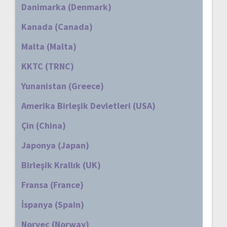
Danimarka (Denmark)
Kanada (Canada)
Malta (Malta)
KKTC (TRNC)
Yunanistan (Greece)
Amerika Birleşik Devletleri (USA)
Çin (China)
Japonya (Japan)
Birleşik Krallık (UK)
Fransa (France)
İspanya (Spain)
Norveç (Norway)