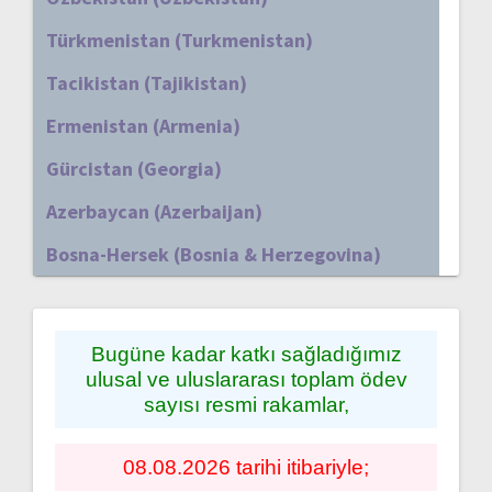
Türkmenistan (Turkmenistan)
Tacikistan (Tajikistan)
Ermenistan (Armenia)
Gürcistan (Georgia)
Azerbaycan (Azerbaijan)
Bosna-Hersek (Bosnia & Herzegovina)
Bugüne kadar katkı sağladığımız
ulusal ve uluslararası toplam ödev
sayısı resmi rakamlar,
08.08.2026 tarihi itibariyle;