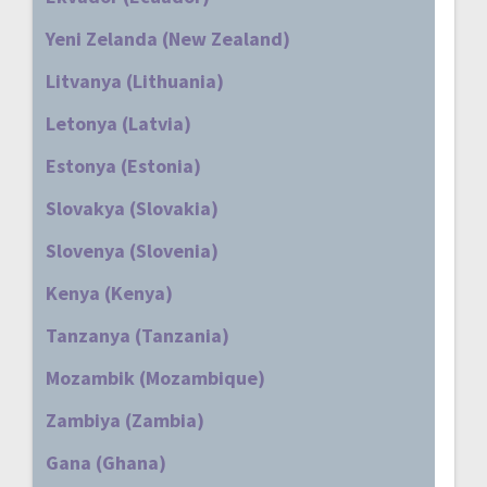
Yeni Zelanda (New Zealand)
Litvanya (Lithuania)
Letonya (Latvia)
Estonya (Estonia)
Slovakya (Slovakia)
Slovenya (Slovenia)
Kenya (Kenya)
Tanzanya (Tanzania)
Mozambik (Mozambique)
Zambiya (Zambia)
Gana (Ghana)