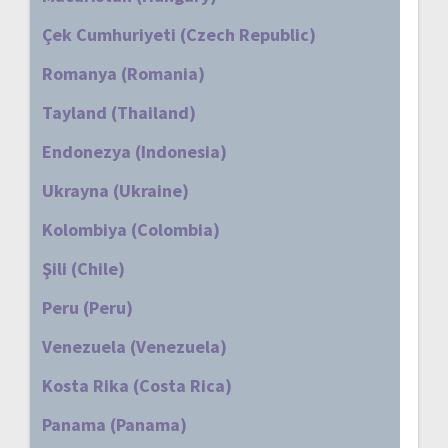
Çek Cumhuriyeti (Czech Republic)
Romanya (Romania)
Tayland (Thailand)
Endonezya (Indonesia)
Ukrayna (Ukraine)
Kolombiya (Colombia)
Şili (Chile)
Peru (Peru)
Venezuela (Venezuela)
Kosta Rika (Costa Rica)
Panama (Panama)