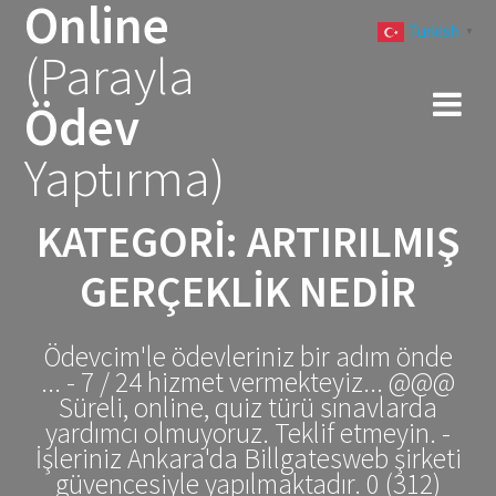
Online
Skip
Turkish
to
▼
(Parayla
content
Ödev
Yaptırma)
KATEGORI:
ARTIRILMIŞ
GERÇEKLIK NEDIR
Ödevcim'le ödevleriniz bir adım önde
... - 7 / 24 hizmet vermekteyiz... @@@
Süreli, online, quiz türü sınavlarda
yardımcı olmuyoruz. Teklif etmeyin. -
İşleriniz Ankara'da Billgatesweb şirketi
güvencesiyle yapılmaktadır. 0 (312)