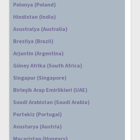
Polonya (Poland)
Hindistan (India)
Avustralya (Australia)
Brezilya (Brazil)
Arjantin (Argentina)
Güney Afrika (South Africa)
Singapur (Singapore)
Birleşik Arap Emirlikleri (UAE)
Suudi Arabistan (Saudi Arabia)
Portekiz (Portugal)
Avusturya (Austria)
Macaristan (Hungary)