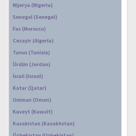
Nijerya (Nigeria)
Senegal (Senegal)
Fas (Morocco)
Cezayir (Algeria)
Tunus (Tunisia)
Ürdün (Jordan)
İsrail (Israel)
Katar (Qatar)
Umman (Oman)
Kuveyt (Kuwait)
Kazakistan (Kazakhstan)
Özbekistan (Uzbekistan)