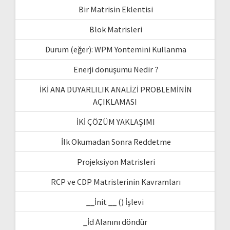
Bir Matrisin Eklentisi
Blok Matrisleri
Durum (eğer): WPM Yöntemini Kullanma
Enerji dönüşümü Nedir ?
İKİ ANA DUYARLILIK ANALİZİ PROBLEMİNİN
AÇIKLAMASI
İKİ ÇÖZÜM YAKLAŞIMI
İlk Okumadan Sonra Reddetme
Projeksiyon Matrisleri
RCP ve CDP Matrislerinin Kavramları
__İnit __ () İşlevi
_İd Alanını döndür