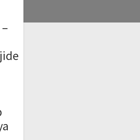
 –
jide
b
ya