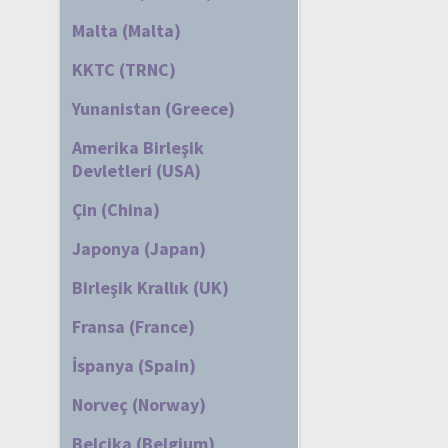
Malta (Malta)
KKTC (TRNC)
Yunanistan (Greece)
Amerika Birleşik
Devletleri (USA)
Çin (China)
Japonya (Japan)
Birleşik Krallık (UK)
Fransa (France)
İspanya (Spain)
Norveç (Norway)
Belçika (Belgium)