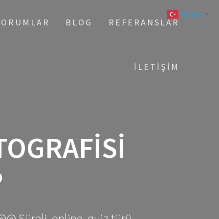
Turkish
▼
YORUMLAR
BLOG
REFERANSLAR
İLETIŞIM
TOGRAFISI
P
@@ Süreli, online, quiz türü