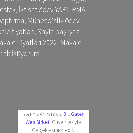
estek, İktisat ödev YAPTIRMA,
yaptırma, Mühendislik ödev
 fiyatları, Sayfa başı yazı
kale Fiyatları 2022, Makale
mak İstiyorum
İşleriniz Ankara'da
Bill Gates
Web Şirketi
Güvencesiyle
Gerçekleşmektedir.