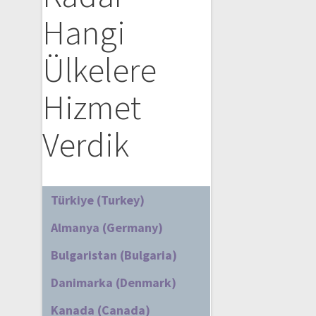
Hangi
Ülkelere
Hizmet
Verdik
Türkiye (Turkey)
Almanya (Germany)
Bulgaristan (Bulgaria)
Danimarka (Denmark)
Kanada (Canada)