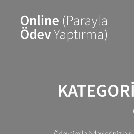
Skip
to
Online
(Parayla
content
Ödev
Yaptırma)
KATEGOR
Ödevcim'le ödevleriniz bir 