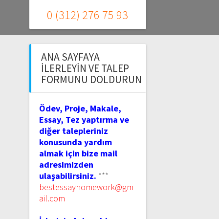
0 (312) 276 75 93
ANA SAYFAYA
İLERLEYIN VE TALEP
FORMUNU DOLDURUN
Ödev, Proje, Makale,
Essay, Tez yaptırma ve
diğer talepleriniz
konusunda yardım
almak için bize mail
adresimizden
ulaşabilirsiniz.
***
bestessayhomework@gm
ail.com