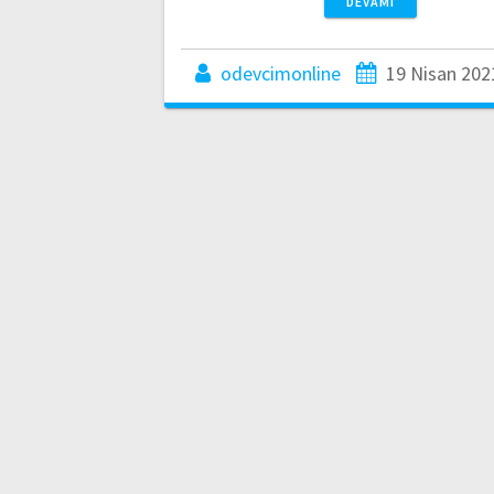
DEVAMI
odevcimonline
19 Nisan 202