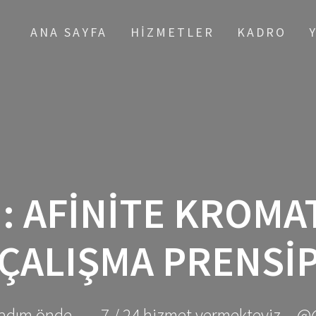
ANA SAYFA
HIZMETLER
KADRO
I:
AFINITE KROMA
ÇALIŞMA PRENSI
adım önde ... - 7 / 24 hizmet vermekteyiz... @