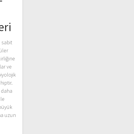
–
eri
 sabit
üler
irliğine
lar ve
iyolojik
iptir.
e daha
le
 büyük
ha uzun