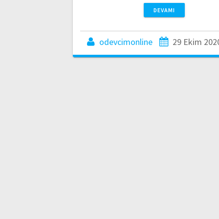
DEVAMI
odevcimonline
29 Ekim 202