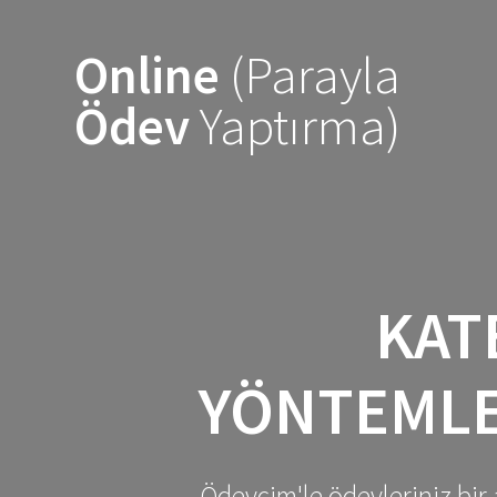
Skip
to
Online
(Parayla
content
Ödev
Yaptırma)
KAT
YÖNTEMLE
Ödevcim'le ödevleriniz bir 