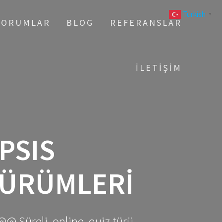
Turkish
▼
YORUMLAR
BLOG
REFERANSLAR
İLETIŞIM
PSIS
SÜRÜMLERI
@@ Süreli, online, quiz türü