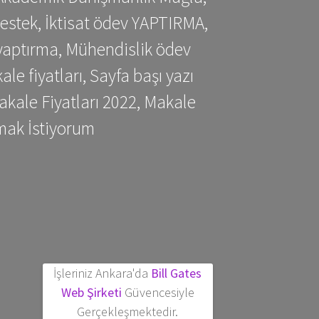
estek, İktisat ödev YAPTIRMA,
yaptırma, Mühendislik ödev
 fiyatları, Sayfa başı yazı
kale Fiyatları 2022, Makale
mak İstiyorum
İşleriniz Ankara'da
Bill Gates
Web Şirketi
Güvencesiyle
Gerçekleşmektedir.