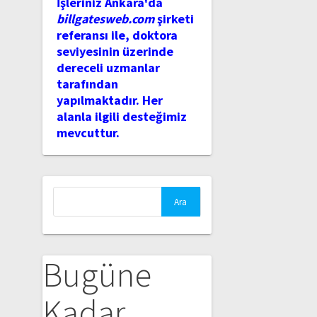
İşleriniz Ankara'da
billgatesweb.com
şirketi
referansı ile, doktora
seviyesinin üzerinde
dereceli uzmanlar
tarafından
yapılmaktadır. Her
alanla ilgili desteğimiz
mevcuttur.
Arama:
Bugüne
Kadar