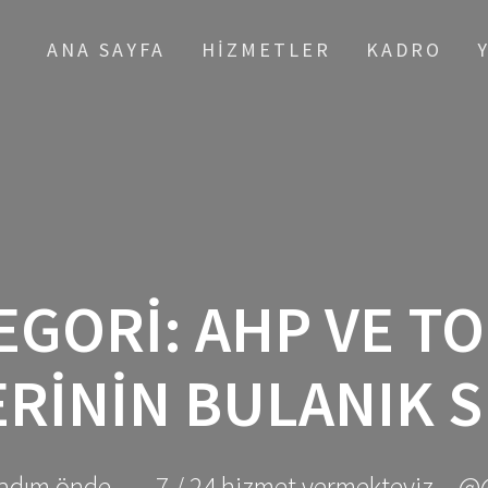
ANA SAYFA
HIZMETLER
KADRO
EGORI:
AHP VE TO
RININ BULANIK 
adım önde ... - 7 / 24 hizmet vermekteyiz... @