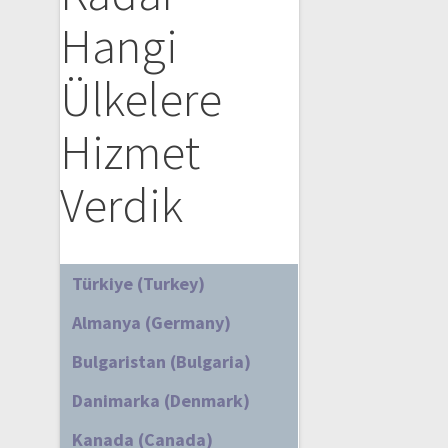
Hangi
Ülkelere
Hizmet
Verdik
Türkiye (Turkey)
Almanya (Germany)
Bulgaristan (Bulgaria)
Danimarka (Denmark)
Kanada (Canada)