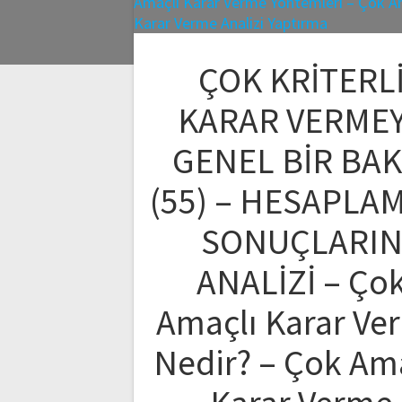
ÇOK KRİTERL
KARAR VERME
GENEL BİR BAK
(55) – HESAPLA
SONUÇLARI
ANALİZİ – Ço
Amaçlı Karar Ve
Nedir? – Çok Am