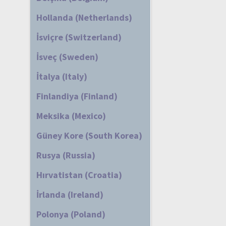
Hollanda (Netherlands)
İsviçre (Switzerland)
İsveç (Sweden)
İtalya (Italy)
Finlandiya (Finland)
Meksika (Mexico)
Güney Kore (South Korea)
Rusya (Russia)
Hırvatistan (Croatia)
İrlanda (Ireland)
Polonya (Poland)