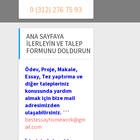
0 (312) 276 75 93
ANA SAYFAYA
İLERLEYIN VE TALEP
FORMUNU DOLDURUN
Ödev, Proje, Makale,
Essay, Tez yaptırma ve
diğer talepleriniz
konusunda yardım
almak için bize mail
adresimizden
ulaşabilirsiniz.
***
bestessayhomework@gm
ail.com