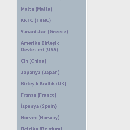
Malta (Malta)
KKTC (TRNC)
Yunanistan (Greece)
Amerika Birleşik
Devletleri (USA)
Çin (China)
Japonya (Japan)
Birleşik Krallık (UK)
Fransa (France)
İspanya (Spain)
Norveç (Norway)
Belçika (Belgium)