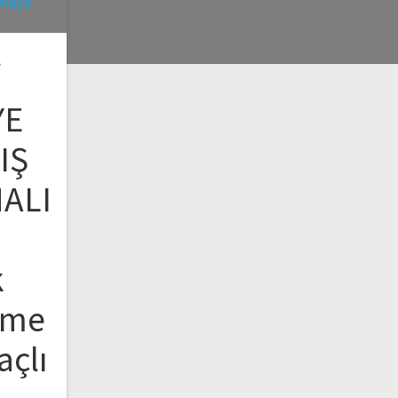
İ
YE
IŞ
MALI
N
k
rme
açlı