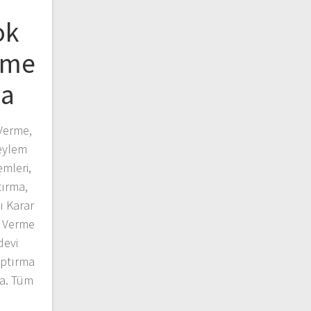
ok
rme
ma
Verme,
eylem
mleri,
tırma,
ı Karar
 Verme
devi
aptırma
a. Tüm