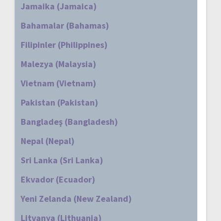
Jamaika (Jamaica)
Bahamalar (Bahamas)
Filipinler (Philippines)
Malezya (Malaysia)
Vietnam (Vietnam)
Pakistan (Pakistan)
Bangladeş (Bangladesh)
Nepal (Nepal)
Sri Lanka (Sri Lanka)
Ekvador (Ecuador)
Yeni Zelanda (New Zealand)
Litvanya (Lithuania)