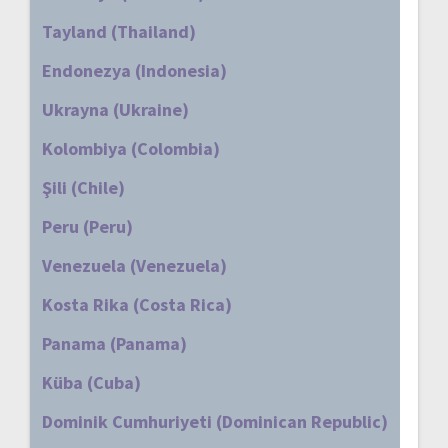
Tayland (Thailand)
Endonezya (Indonesia)
Ukrayna (Ukraine)
Kolombiya (Colombia)
Şili (Chile)
Peru (Peru)
Venezuela (Venezuela)
Kosta Rika (Costa Rica)
Panama (Panama)
Küba (Cuba)
Dominik Cumhuriyeti (Dominican Republic)