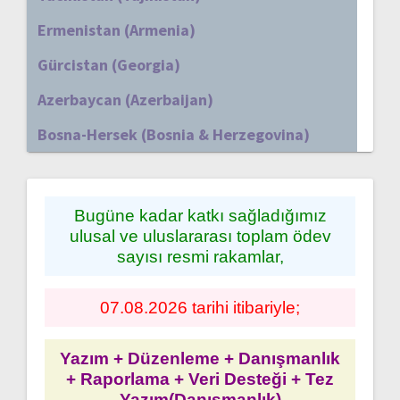
Ermenistan (Armenia)
Gürcistan (Georgia)
Azerbaycan (Azerbaijan)
Bosna-Hersek (Bosnia & Herzegovina)
Bugüne kadar katkı sağladığımız
ulusal ve uluslararası toplam ödev
sayısı resmi rakamlar,
07.08.2026 tarihi itibariyle;
Yazım + Düzenleme + Danışmanlık
+ Raporlama + Veri Desteği + Tez
Yazım(Danışmanlık)