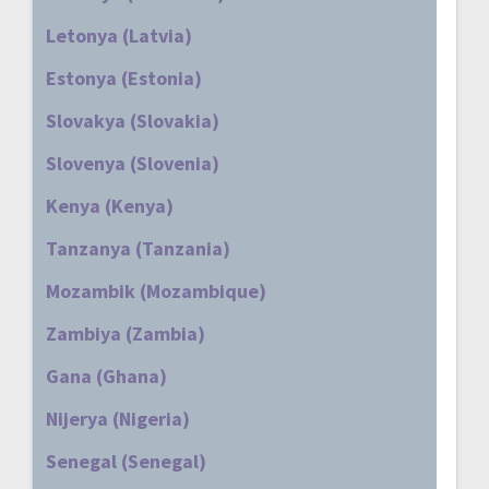
Letonya (Latvia)
Estonya (Estonia)
Slovakya (Slovakia)
Slovenya (Slovenia)
Kenya (Kenya)
Tanzanya (Tanzania)
Mozambik (Mozambique)
Zambiya (Zambia)
Gana (Ghana)
Nijerya (Nigeria)
Senegal (Senegal)