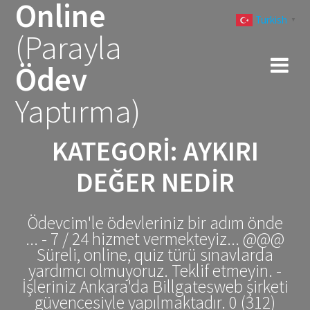
Online
Skip
Turkish
to
▼
(Parayla
content
Ödev
Yaptırma)
KATEGORI:
AYKIRI
DEĞER NEDIR
Ödevcim'le ödevleriniz bir adım önde
... - 7 / 24 hizmet vermekteyiz... @@@
Süreli, online, quiz türü sınavlarda
yardımcı olmuyoruz. Teklif etmeyin. -
İşleriniz Ankara'da Billgatesweb şirketi
güvencesiyle yapılmaktadır. 0 (312)