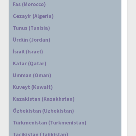
Fas (Morocco)
Cezayir (Algeria)
Tunus (Tunisia)
Ürdün (Jordan)
İsrail (Israel)
Katar (Qatar)
Umman (Oman)
Kuveyt (Kuwait)
Kazakistan (Kazakhstan)
Özbekistan (Uzbekistan)
Türkmenistan (Turkmenistan)
Tacikistan (Tajikistan)