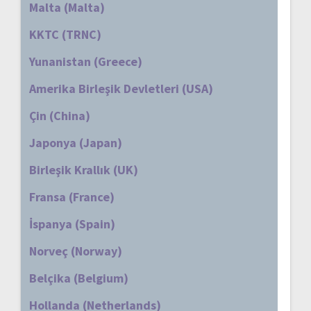
Malta (Malta)
KKTC (TRNC)
Yunanistan (Greece)
Amerika Birleşik Devletleri (USA)
Çin (China)
Japonya (Japan)
Birleşik Krallık (UK)
Fransa (France)
İspanya (Spain)
Norveç (Norway)
Belçika (Belgium)
Hollanda (Netherlands)