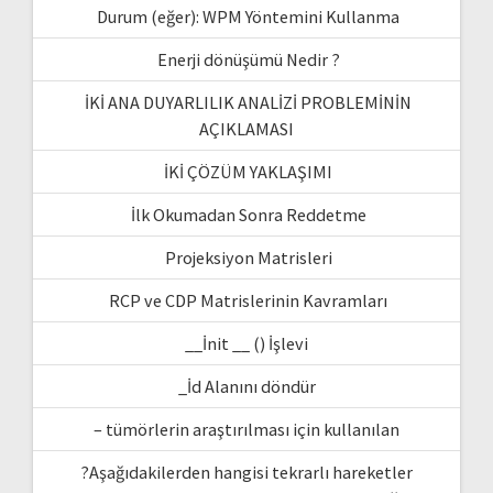
Durum (eğer): WPM Yöntemini Kullanma
Enerji dönüşümü Nedir ?
İKİ ANA DUYARLILIK ANALİZİ PROBLEMİNİN
AÇIKLAMASI
İKİ ÇÖZÜM YAKLAŞIMI
İlk Okumadan Sonra Reddetme
Projeksiyon Matrisleri
RCP ve CDP Matrislerinin Kavramları
__İnit __ () İşlevi
_İd Alanını döndür
– tümörlerin araştırılması için kullanılan
?Aşağıdakilerden hangisi tekrarlı hareketler