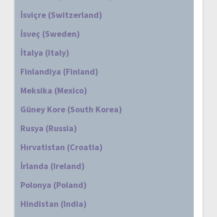
İsviçre (Switzerland)
İsveç (Sweden)
İtalya (Italy)
Finlandiya (Finland)
Meksika (Mexico)
Güney Kore (South Korea)
Rusya (Russia)
Hırvatistan (Croatia)
İrlanda (Ireland)
Polonya (Poland)
Hindistan (India)