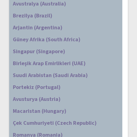
Avustralya (Australia)
Brezilya (Brazil)
Arjantin (Argentina)
Güney Afrika (South Africa)
Singapur (Singapore)
Birleşik Arap Emirlikleri (UAE)
Suudi Arabistan (Saudi Arabia)
Portekiz (Portugal)
Avusturya (Austria)
Macaristan (Hungary)
Çek Cumhuriyeti (Czech Republic)
Romanya (Romania)