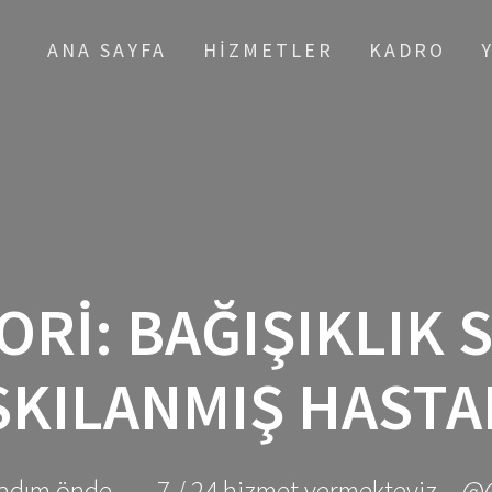
ANA SAYFA
HIZMETLER
KADRO
ORI:
BAĞIŞIKLIK 
SKILANMIŞ HASTA
adım önde ... - 7 / 24 hizmet vermekteyiz... @