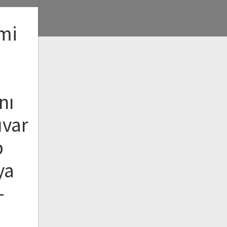
emi
nı
uvar
b
ya
–