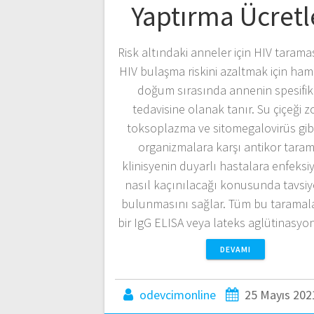
Yaptırma Ücretl
Risk altındaki anneler için HIV taramas
HIV bulaşma riskini azaltmak için hami
doğum sırasında annenin spesifik 
tedavisine olanak tanır. Su çiçeği z
toksoplazma ve sitomegalovirüs gibi
organizmalara karşı antikor taram
klinisyenin duyarlı hastalara enfeks
nasıl kaçınılacağı konusunda tavsiy
bulunmasını sağlar. Tüm bu taramala
bir IgG ELISA veya lateks aglütinasyo
DEVAMI
odevcimonline
25 Mayıs 202