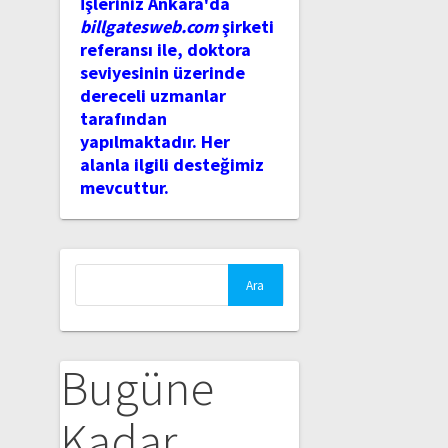
İşleriniz Ankara'da
billgatesweb.com
şirketi
referansı ile, doktora
seviyesinin üzerinde
dereceli uzmanlar
tarafından
yapılmaktadır. Her
alanla ilgili desteğimiz
mevcuttur.
Arama:
Bugüne
Kadar