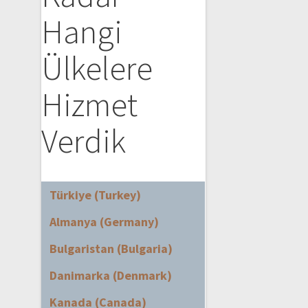
Hangi
Ülkelere
Hizmet
Verdik
Türkiye (Turkey)
Almanya (Germany)
Bulgaristan (Bulgaria)
Danimarka (Denmark)
Kanada (Canada)