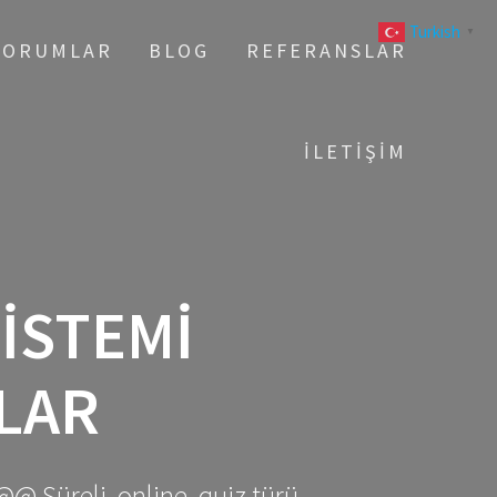
Turkish
▼
YORUMLAR
BLOG
REFERANSLAR
İLETIŞIM
SISTEMI
LAR
@@ Süreli, online, quiz türü