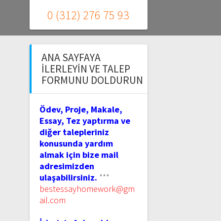
0 (312) 276 75 93
ANA SAYFAYA
İLERLEYIN VE TALEP
FORMUNU DOLDURUN
Ödev, Proje, Makale,
Essay, Tez yaptırma ve
diğer talepleriniz
konusunda yardım
almak için bize mail
adresimizden
ulaşabilirsiniz.
***
bestessayhomework@gm
ail.com