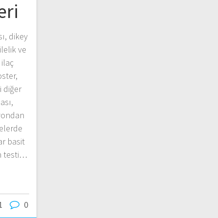
eri
ı, dikey
lelik ve
ilaç
oster,
 diğer
ası,
iyondan
elerde
r basit
n testi…
1
0