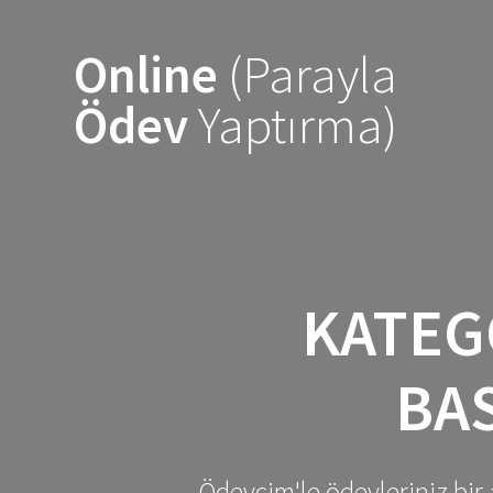
Skip
to
Online
(Parayla
content
Ödev
Yaptırma)
KATEG
BA
Ödevcim'le ödevleriniz bir 