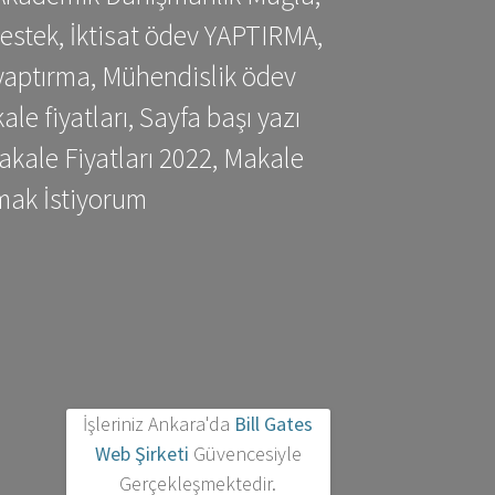
estek, İktisat ödev YAPTIRMA,
yaptırma, Mühendislik ödev
 fiyatları, Sayfa başı yazı
kale Fiyatları 2022, Makale
mak İstiyorum
İşleriniz Ankara'da
Bill Gates
Web Şirketi
Güvencesiyle
Gerçekleşmektedir.