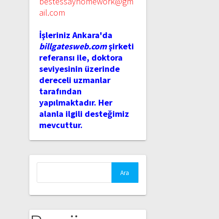
bestessayhomework@gm
ail.com
İşleriniz Ankara'da
billgatesweb.com
şirketi
referansı ile, doktora
seviyesinin üzerinde
dereceli uzmanlar
tarafından
yapılmaktadır. Her
alanla ilgili desteğimiz
mevcuttur.
Arama: