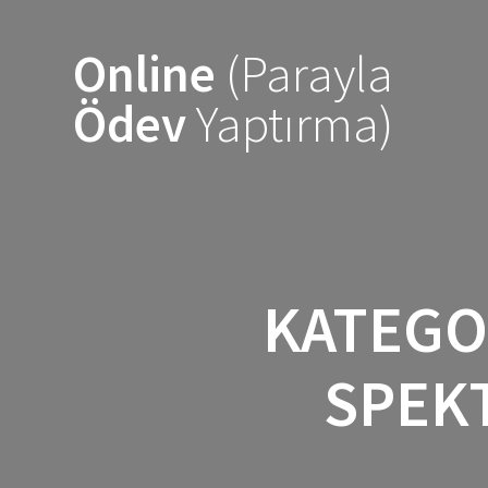
Skip
to
Online
(Parayla
content
Ödev
Yaptırma)
KATEGO
SPEK