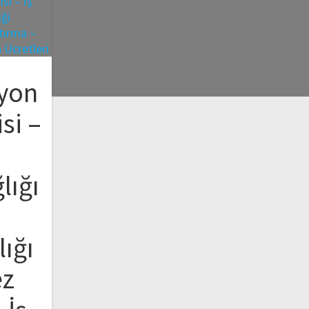
yon
si –
lığı
lığı
ez