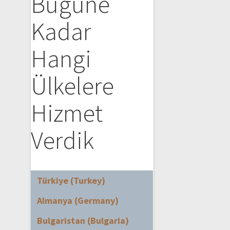
Bugüne
Kadar
Hangi
Ülkelere
Hizmet
Verdik
Türkiye (Turkey)
Almanya (Germany)
Bulgaristan (Bulgaria)