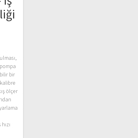
 İş
liği
ulması,
m pompa
lir bir
 kalibre
ış ölçer
ından
ayarlama
hızı