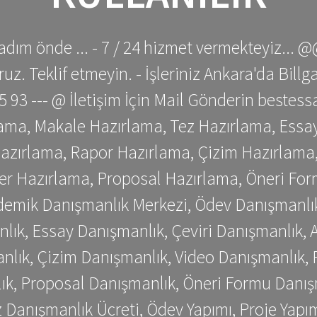
adım önde ... - 7 / 24 hizmet vermekteyiz... @
z. Teklif etmeyin. - İşleriniz Ankara'da Bill
 75 93 --- @ İletişim İçin Mail Gönderin be
ama, Makale Hazırlama, Tez Hazırlama, Essay
azırlama, Rapor Hazırlama, Çizim Hazırlama,
er Hazırlama, Proposal Hazırlama, Öneri For
emik Danışmanlık Merkezi, Ödev Danışmanlık
lık, Essay Danışmanlık, Çeviri Danışmanlık,
nlık, Çizim Danışmanlık, Video Danışmanlık, 
k, Proposal Danışmanlık, Öneri Formu Danış
Danışmanlık Ücreti, Ödev Yapımı, Proje Yapımı