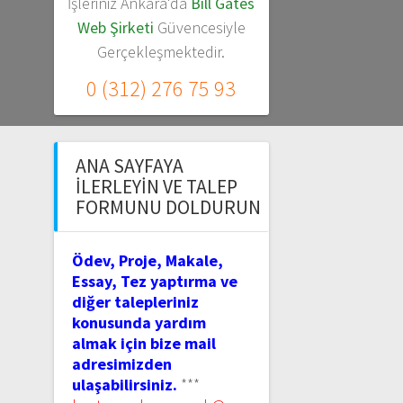
İşleriniz Ankara'da
Bill Gates
Web Şirketi
Güvencesiyle
Gerçekleşmektedir.
0 (312) 276 75 93
ANA SAYFAYA
İLERLEYIN VE TALEP
FORMUNU DOLDURUN
Ödev, Proje, Makale,
Essay, Tez yaptırma ve
diğer talepleriniz
konusunda yardım
almak için bize mail
adresimizden
ulaşabilirsiniz.
***