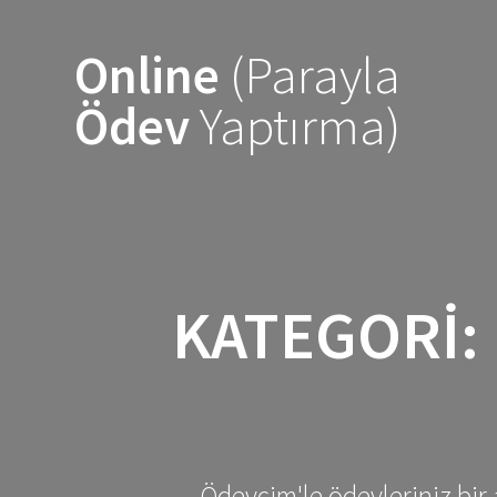
Skip
to
Online
(Parayla
content
Ödev
Yaptırma)
KATEGORI:
Ödevcim'le ödevleriniz bir 