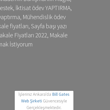
estek, İktisat ödev YAPTIRMA,
yaptırma, Mühendislik ödev
 fiyatları, Sayfa başı yazı
kale Fiyatları 2022, Makale
mak İstiyorum
İşleriniz Ankara'da
Bill Gates
Web Şirketi
Güvencesiyle
Gerçekleşmektedir.