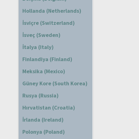
Hollanda (Netherlands)
İsviçre (Switzerland)
İsveç (Sweden)
İtalya (Italy)
Finlandiya (Finland)
Meksika (Mexico)
Güney Kore (South Korea)
Rusya (Russia)
Hırvatistan (Croatia)
İrlanda (Ireland)
Polonya (Poland)