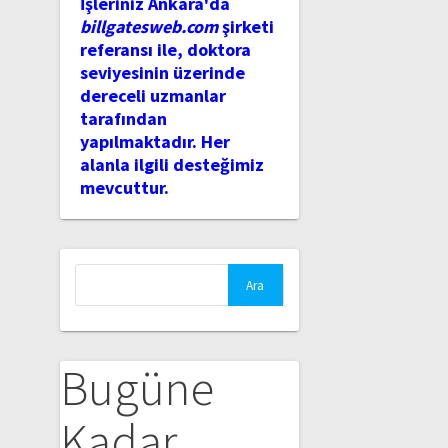
İşleriniz Ankara'da
billgatesweb.com
şirketi
referansı ile, doktora
seviyesinin üzerinde
dereceli uzmanlar
tarafından
yapılmaktadır. Her
alanla ilgili desteğimiz
mevcuttur.
Arama:
Bugüne
Kadar