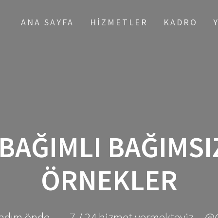
ANA SAYFA
HIZMETLER
KADRO
BAĞIMLI BAĞIMSI
ÖRNEKLER
adım önde ... - 7 / 24 hizmet vermekteyiz... @