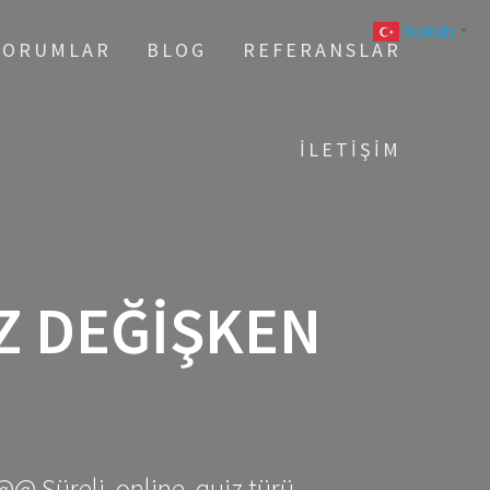
Turkish
▼
YORUMLAR
BLOG
REFERANSLAR
İLETIŞIM
Z DEĞIŞKEN
@@ Süreli, online, quiz türü