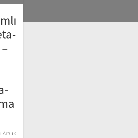
ımlı
ta-
 –
a-
rma
 Aralık