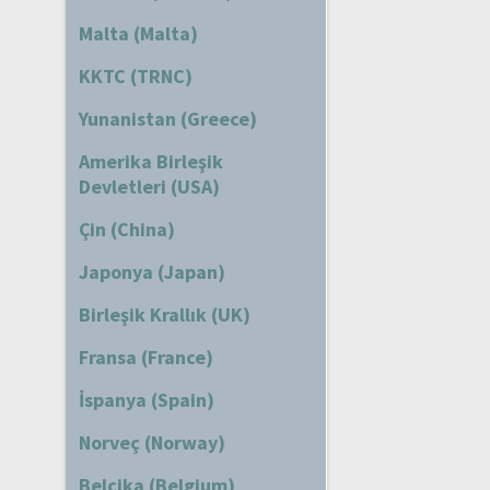
Malta (Malta)
KKTC (TRNC)
Yunanistan (Greece)
Amerika Birleşik
Devletleri (USA)
Çin (China)
Japonya (Japan)
Birleşik Krallık (UK)
Fransa (France)
İspanya (Spain)
Norveç (Norway)
Belçika (Belgium)