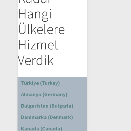
Hangi
Ülkelere
Hizmet
Verdik
Türkiye (Turkey)
Almanya (Germany)
Bulgaristan (Bulgaria)
Danimarka (Denmark)
Kanada (Canada)