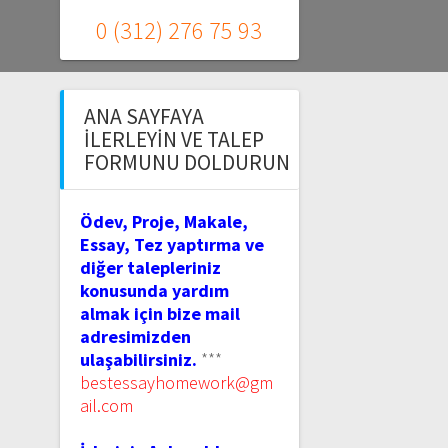
0 (312) 276 75 93
ANA SAYFAYA
İLERLEYIN VE TALEP
FORMUNU DOLDURUN
Ödev, Proje, Makale,
Essay, Tez yaptırma ve
diğer talepleriniz
konusunda yardım
almak için bize mail
adresimizden
ulaşabilirsiniz.
***
bestessayhomework@gm
ail.com