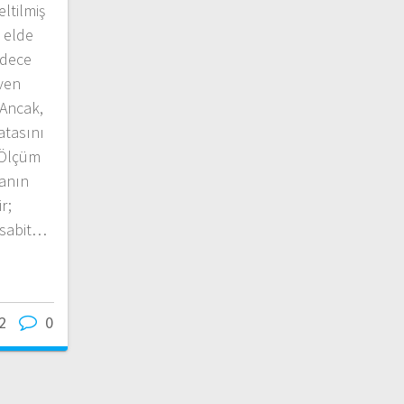
ltilmiş
ı elde
adece
ven
 Ancak,
atasını
 Ölçüm
anın
r;
 sabit…
2
0