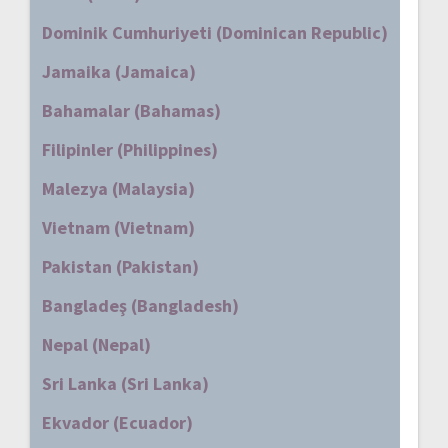
Dominik Cumhuriyeti (Dominican Republic)
Jamaika (Jamaica)
Bahamalar (Bahamas)
Filipinler (Philippines)
Malezya (Malaysia)
Vietnam (Vietnam)
Pakistan (Pakistan)
Bangladeş (Bangladesh)
Nepal (Nepal)
Sri Lanka (Sri Lanka)
Ekvador (Ecuador)