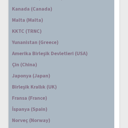
Kanada (Canada)
Malta (Malta)
KKTC (TRNC)
Yunanistan (Greece)
Amerika Birleşik Devletleri (USA)
Çin (China)
Japonya (Japan)
Birleşik Krallık (UK)
Fransa (France)
İspanya (Spain)
Norveç (Norway)