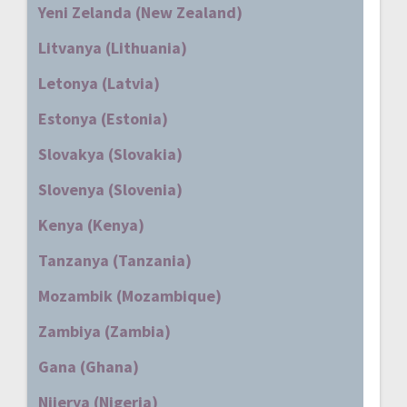
Yeni Zelanda (New Zealand)
Litvanya (Lithuania)
Letonya (Latvia)
Estonya (Estonia)
Slovakya (Slovakia)
Slovenya (Slovenia)
Kenya (Kenya)
Tanzanya (Tanzania)
Mozambik (Mozambique)
Zambiya (Zambia)
Gana (Ghana)
Nijerya (Nigeria)