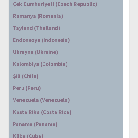
Çek Cumhuriyeti (Czech Republic)
Romanya (Romania)
Tayland (Thailand)
Endonezya (Indonesia)
Ukrayna (Ukraine)
Kolombiya (Colombia)
Şili (Chile)
Peru (Peru)
Venezuela (Venezuela)
Kosta Rika (Costa Rica)
Panama (Panama)
Küba (Cuba)