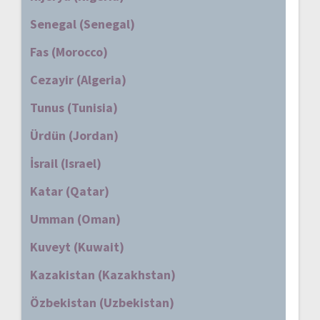
Senegal (Senegal)
Fas (Morocco)
Cezayir (Algeria)
Tunus (Tunisia)
Ürdün (Jordan)
İsrail (Israel)
Katar (Qatar)
Umman (Oman)
Kuveyt (Kuwait)
Kazakistan (Kazakhstan)
Özbekistan (Uzbekistan)