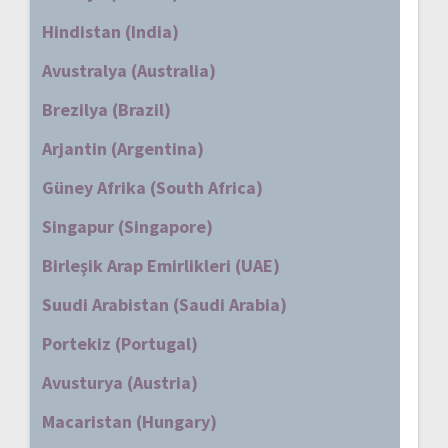
Hindistan (India)
Avustralya (Australia)
Brezilya (Brazil)
Arjantin (Argentina)
Güney Afrika (South Africa)
Singapur (Singapore)
Birleşik Arap Emirlikleri (UAE)
Suudi Arabistan (Saudi Arabia)
Portekiz (Portugal)
Avusturya (Austria)
Macaristan (Hungary)