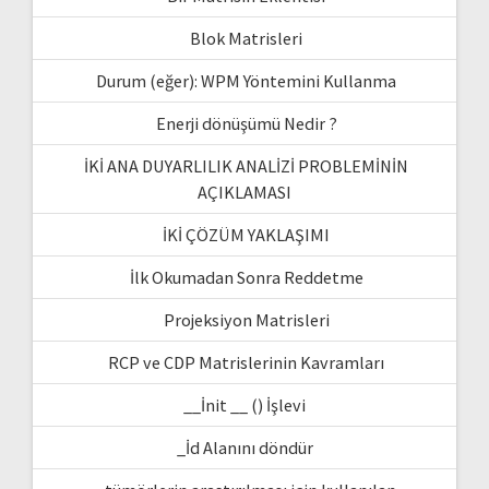
Blok Matrisleri
Durum (eğer): WPM Yöntemini Kullanma
Enerji dönüşümü Nedir ?
İKİ ANA DUYARLILIK ANALİZİ PROBLEMİNİN
AÇIKLAMASI
İKİ ÇÖZÜM YAKLAŞIMI
İlk Okumadan Sonra Reddetme
Projeksiyon Matrisleri
RCP ve CDP Matrislerinin Kavramları
__İnit __ () İşlevi
_İd Alanını döndür