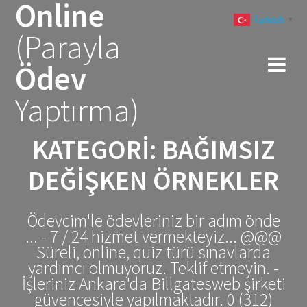
Online
Skip
Turkish
to
▼
(Parayla
content
Ödev
Yaptırma)
KATEGORI:
BAĞIMSIZ
DEĞIŞKEN ÖRNEKLER
Ödevcim'le ödevleriniz bir adım önde
... - 7 / 24 hizmet vermekteyiz... @@@
Süreli, online, quiz türü sınavlarda
yardımcı olmuyoruz. Teklif etmeyin. -
İşleriniz Ankara'da Billgatesweb şirketi
güvencesiyle yapılmaktadır. 0 (312)