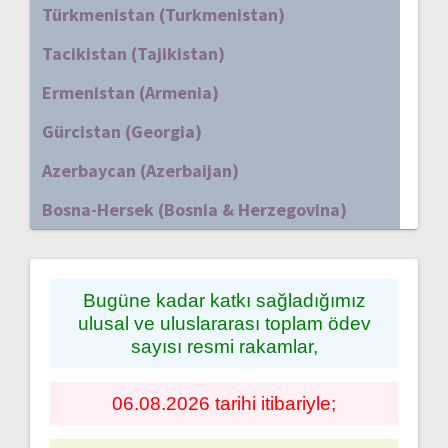
Türkmenistan (Turkmenistan)
Tacikistan (Tajikistan)
Ermenistan (Armenia)
Gürcistan (Georgia)
Azerbaycan (Azerbaijan)
Bosna-Hersek (Bosnia & Herzegovina)
Bugüne kadar katkı sağladığımız
ulusal ve uluslararası toplam ödev
sayısı resmi rakamlar,
06.08.2026 tarihi itibariyle;