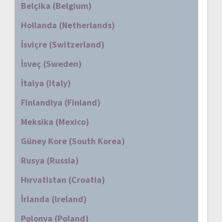
Belçika (Belgium)
Hollanda (Netherlands)
İsviçre (Switzerland)
İsveç (Sweden)
İtalya (Italy)
Finlandiya (Finland)
Meksika (Mexico)
Güney Kore (South Korea)
Rusya (Russia)
Hırvatistan (Croatia)
İrlanda (Ireland)
Polonya (Poland)