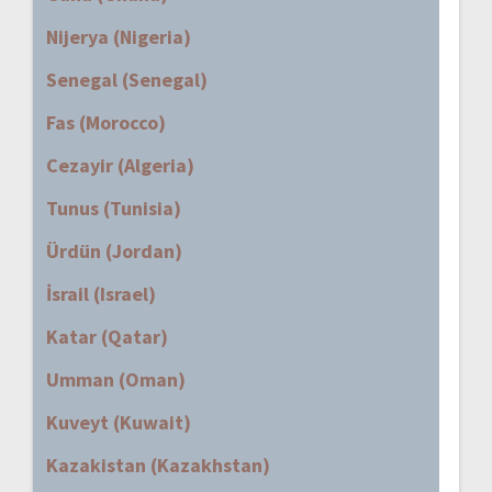
Nijerya (Nigeria)
Senegal (Senegal)
Fas (Morocco)
Cezayir (Algeria)
Tunus (Tunisia)
Ürdün (Jordan)
İsrail (Israel)
Katar (Qatar)
Umman (Oman)
Kuveyt (Kuwait)
Kazakistan (Kazakhstan)