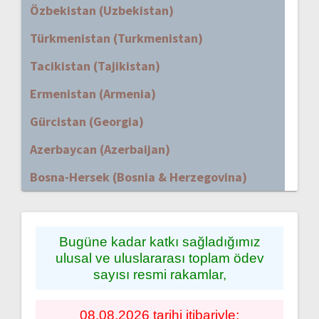
Özbekistan (Uzbekistan)
Türkmenistan (Turkmenistan)
Tacikistan (Tajikistan)
Ermenistan (Armenia)
Gürcistan (Georgia)
Azerbaycan (Azerbaijan)
Bosna-Hersek (Bosnia & Herzegovina)
Bugüne kadar katkı sağladığımız
ulusal ve uluslararası toplam ödev
sayısı resmi rakamlar,
08.08.2026 tarihi itibariyle;