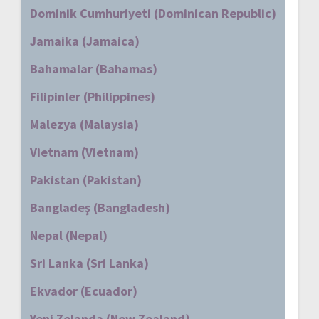
Dominik Cumhuriyeti (Dominican Republic)
Jamaika (Jamaica)
Bahamalar (Bahamas)
Filipinler (Philippines)
Malezya (Malaysia)
Vietnam (Vietnam)
Pakistan (Pakistan)
Bangladeş (Bangladesh)
Nepal (Nepal)
Sri Lanka (Sri Lanka)
Ekvador (Ecuador)
Yeni Zelanda (New Zealand)