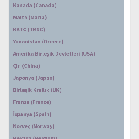
Kanada (Canada)
Malta (Malta)
KKTC (TRNC)
Yunanistan (Greece)
Amerika Birleşik Devletleri (USA)
Çin (China)
Japonya (Japan)
Birleşik Krallık (UK)
Fransa (France)
İspanya (Spain)
Norveç (Norway)
Belçika (Belgium)