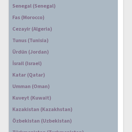
Senegal (Senegal)
Fas (Morocco)
Cezayir (Algeria)
Tunus (Tunisia)
Ürdün (Jordan)
İsrail (Israel)
Katar (Qatar)
Umman (Oman)
Kuveyt (Kuwait)
Kazakistan (Kazakhstan)
Özbekistan (Uzbekistan)