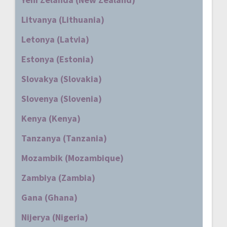
Litvanya (Lithuania)
Letonya (Latvia)
Estonya (Estonia)
Slovakya (Slovakia)
Slovenya (Slovenia)
Kenya (Kenya)
Tanzanya (Tanzania)
Mozambik (Mozambique)
Zambiya (Zambia)
Gana (Ghana)
Nijerya (Nigeria)