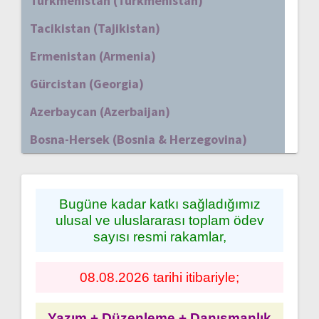
Türkmenistan (Turkmenistan)
Tacikistan (Tajikistan)
Ermenistan (Armenia)
Gürcistan (Georgia)
Azerbaycan (Azerbaijan)
Bosna-Hersek (Bosnia & Herzegovina)
Bugüne kadar katkı sağladığımız
ulusal ve uluslararası toplam ödev
sayısı resmi rakamlar,
08.08.2026 tarihi itibariyle;
Yazım + Düzenleme + Danışmanlık