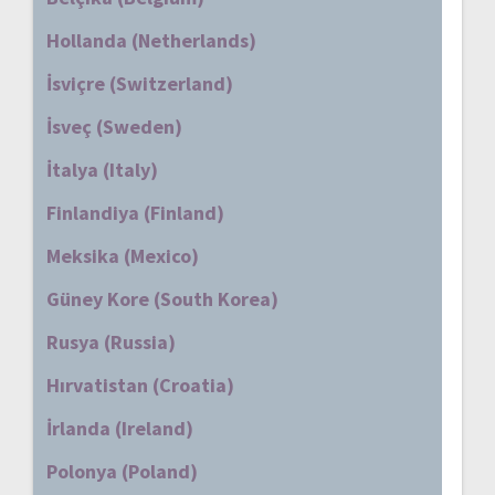
Hollanda (Netherlands)
İsviçre (Switzerland)
İsveç (Sweden)
İtalya (Italy)
Finlandiya (Finland)
Meksika (Mexico)
Güney Kore (South Korea)
Rusya (Russia)
Hırvatistan (Croatia)
İrlanda (Ireland)
Polonya (Poland)