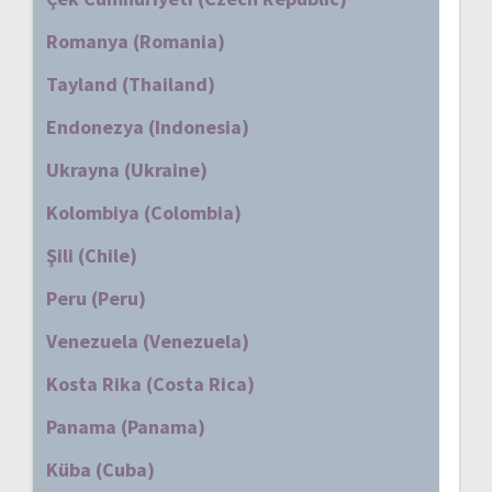
Romanya (Romania)
Tayland (Thailand)
Endonezya (Indonesia)
Ukrayna (Ukraine)
Kolombiya (Colombia)
Şili (Chile)
Peru (Peru)
Venezuela (Venezuela)
Kosta Rika (Costa Rica)
Panama (Panama)
Küba (Cuba)