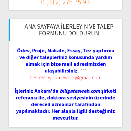
0 (312) 276 75 93
ANA SAYFAYA İLERLEYIN VE TALEP
FORMUNU DOLDURUN
Ödev, Proje, Makale, Essay, Tez yaptırma
ve diğer talepleriniz konusunda yardım
almak için bize mail adresimizden
ulaşabilirsiniz.
***
bestessayhomework@gmail.com
İşleriniz Ankara'da
billgatesweb.com
şirketi
referansı ile, doktora seviyesinin üzerinde
dereceli uzmanlar tarafından
yapılmaktadır. Her alanla ilgili desteğimiz
mevcuttur.