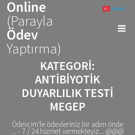
Online
Skip
Turkish
to
▼
(Parayla
content
Ödev
Yaptırma)
KATEGORI:
ANTIBIYOTIK
DUYARLILIK TESTI
MEGEP
Ödevcim'le ödevleriniz bir adım önde
... - 7 / 24 hizmet vermekteyiz... @@@