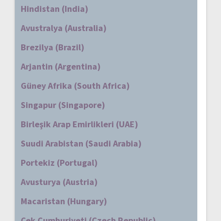
Hindistan (India)
Avustralya (Australia)
Brezilya (Brazil)
Arjantin (Argentina)
Güney Afrika (South Africa)
Singapur (Singapore)
Birleşik Arap Emirlikleri (UAE)
Suudi Arabistan (Saudi Arabia)
Portekiz (Portugal)
Avusturya (Austria)
Macaristan (Hungary)
Çek Cumhuriyeti (Czech Republic)