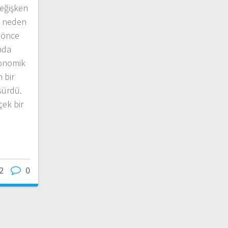
değişken
a neden
a önce
nda
konomik
n bir
sürdü.
ek bir
2
0