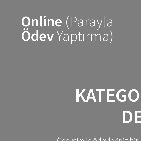
Skip
to
Online
(Parayla
content
Ödev
Yaptırma)
KATEGO
D
Ödevcim'le ödevleriniz bir 