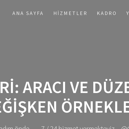
ANA SAYFA
HIZMETLER
KADRO
RI:
ARACI VE DÜZ
EĞIŞKEN ÖRNEKLE
adım önde ... - 7 / 24 hizmet vermekteyiz... @