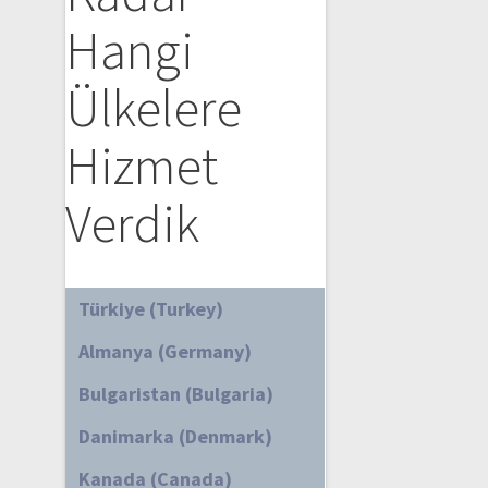
Hangi
Ülkelere
Hizmet
Verdik
Türkiye (Turkey)
Almanya (Germany)
Bulgaristan (Bulgaria)
Danimarka (Denmark)
Kanada (Canada)