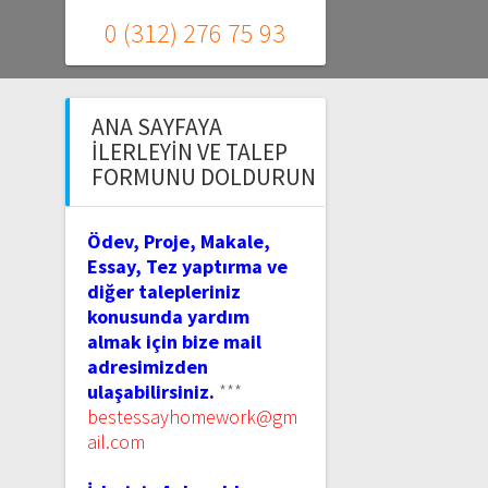
0 (312) 276 75 93
ANA SAYFAYA
İLERLEYIN VE TALEP
FORMUNU DOLDURUN
Ödev, Proje, Makale,
Essay, Tez yaptırma ve
diğer talepleriniz
konusunda yardım
almak için bize mail
adresimizden
ulaşabilirsiniz.
***
bestessayhomework@gm
ail.com