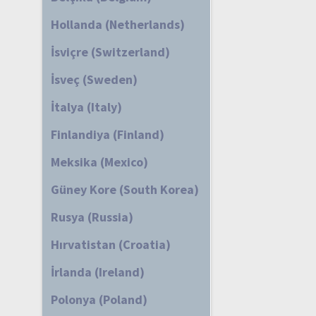
Hollanda (Netherlands)
İsviçre (Switzerland)
İsveç (Sweden)
İtalya (Italy)
Finlandiya (Finland)
Meksika (Mexico)
Güney Kore (South Korea)
Rusya (Russia)
Hırvatistan (Croatia)
İrlanda (Ireland)
Polonya (Poland)