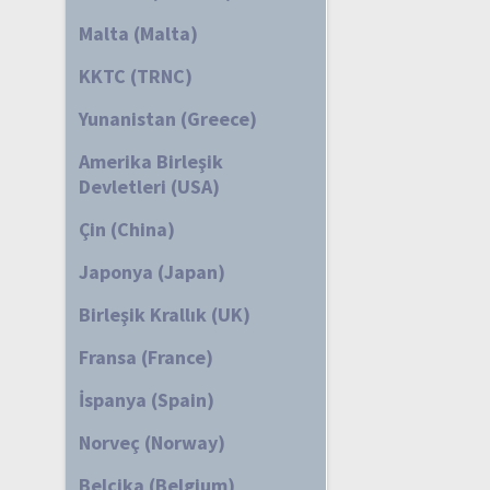
Malta (Malta)
KKTC (TRNC)
Yunanistan (Greece)
Amerika Birleşik
Devletleri (USA)
Çin (China)
Japonya (Japan)
Birleşik Krallık (UK)
Fransa (France)
İspanya (Spain)
Norveç (Norway)
Belçika (Belgium)