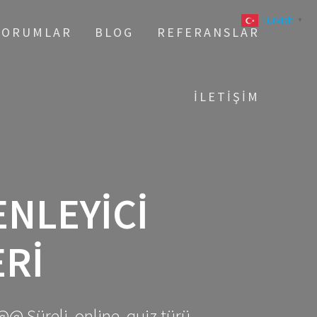
Turkish
▼
YORUMLAR
BLOG
REFERANSLAR
İLETIŞIM
ENLEYICI
RI
@@ Süreli, online, quiz türü