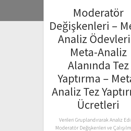
Moderatör
Değişkenleri – M
Analiz Ödevleri
Meta-Analiz
Alanında Tez
Yaptırma – Met
Analiz Tez Yaptı
Ücretleri
Verileri Gruplandırarak Analiz Ed
Moderatör Değişkenleri ve Çalışılmı