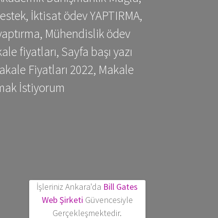
estek, İktisat ödev YAPTIRMA,
yaptırma, Mühendislik ödev
 fiyatları, Sayfa başı yazı
kale Fiyatları 2022, Makale
mak İstiyorum
İşleriniz Ankara'da
Bill Gates
Web Şirketi
Güvencesiyle
Gerçekleşmektedir.