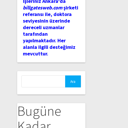
İşleriniz Ankara'da
billgatesweb.com
şirketi
referansı ile, doktora
seviyesinin üzerinde
dereceli uzmanlar
tarafından
yapılmaktadır. Her
alanla ilgili desteğimiz
mevcuttur.
Arama:
Bugüne
Kadar