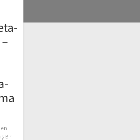
eta-
 –
a-
rma
ilen
ş Bir