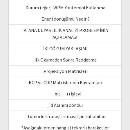
Durum (eğer): WPM Yöntemini Kullanma
Enerji dönüşümü Nedir ?
İKİ ANA DUYARLILIK ANALİZİ PROBLEMİNİN
AÇIKLAMASI
İKİ ÇÖZÜM YAKLAŞIMI
İlk Okumadan Sonra Reddetme
Projeksiyon Matrisleri
RCP ve CDP Matrislerinin Kavramları
__İnit __ () İşlevi
_İd Alanını döndür
– tümörlerin araştırılması için kullanılan
?Aşağıdakilerden hangisi tekrarlı hareketler