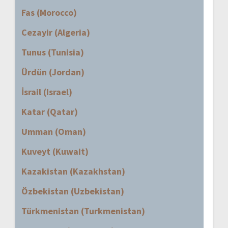
Fas (Morocco)
Cezayir (Algeria)
Tunus (Tunisia)
Ürdün (Jordan)
İsrail (Israel)
Katar (Qatar)
Umman (Oman)
Kuveyt (Kuwait)
Kazakistan (Kazakhstan)
Özbekistan (Uzbekistan)
Türkmenistan (Turkmenistan)