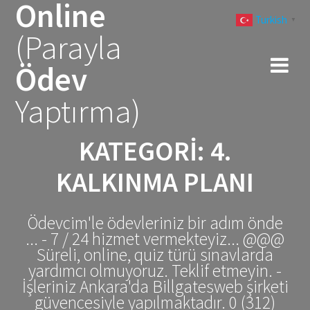
Online
Skip
Turkish
to
▼
(Parayla
content
Ödev
Yaptırma)
KATEGORI:
4.
KALKINMA PLANI
Ödevcim'le ödevleriniz bir adım önde
... - 7 / 24 hizmet vermekteyiz... @@@
Süreli, online, quiz türü sınavlarda
yardımcı olmuyoruz. Teklif etmeyin. -
İşleriniz Ankara'da Billgatesweb şirketi
güvencesiyle yapılmaktadır. 0 (312)