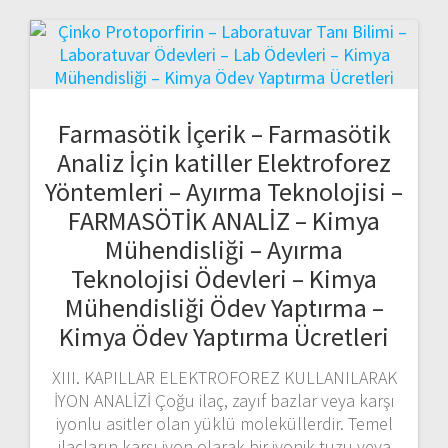
Farmasötik İçerik – Farmasötik
Analiz İçin katiller Elektroforez
Yöntemleri – Ayırma Teknolojisi –
FARMASÖTİK ANALİZ – Kimya
Mühendisliği – Ayırma
Teknolojisi Ödevleri – Kimya
Mühendisliği Ödev Yaptırma –
Kimya Ödev Yaptırma Ücretleri
XIII. KAPILLAR ELEKTROFOREZ KULLANILARAK
İYON ANALİZİ Çoğu ilaç, zayıf bazlar veya karşı
iyonlu asitler olan yüklü moleküllerdir. Temel
ilaçların karşı iyon olarak bir iyonik tuzu veya