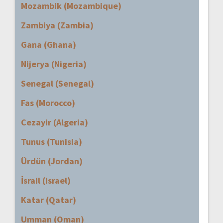
Mozambik (Mozambique)
Zambiya (Zambia)
Gana (Ghana)
Nijerya (Nigeria)
Senegal (Senegal)
Fas (Morocco)
Cezayir (Algeria)
Tunus (Tunisia)
Ürdün (Jordan)
İsrail (Israel)
Katar (Qatar)
Umman (Oman)