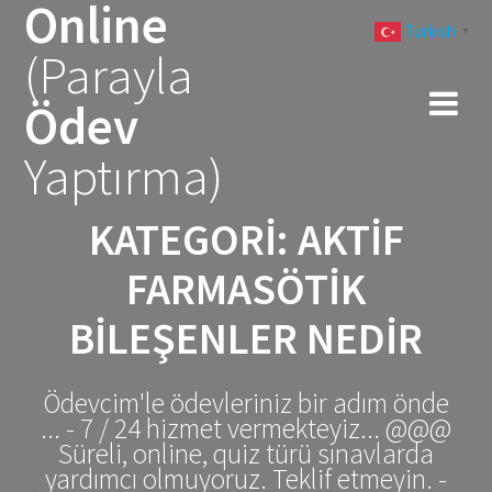
Online
Skip
Turkish
to
▼
(Parayla
content
Ödev
Yaptırma)
KATEGORI:
AKTIF
FARMASÖTIK
BILEŞENLER NEDIR
Ödevcim'le ödevleriniz bir adım önde
... - 7 / 24 hizmet vermekteyiz... @@@
Süreli, online, quiz türü sınavlarda
yardımcı olmuyoruz. Teklif etmeyin. -