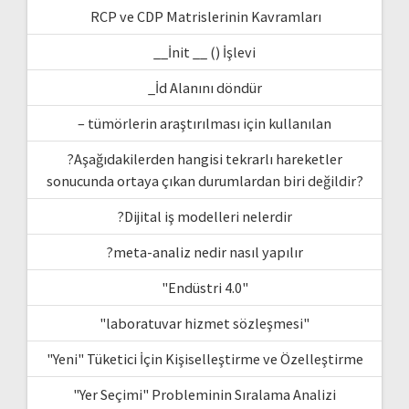
RCP ve CDP Matrislerinin Kavramları
__İnit __ () İşlevi
_İd Alanını döndür
– tümörlerin araştırılması için kullanılan
?Aşağıdakilerden hangisi tekrarlı hareketler
sonucunda ortaya çıkan durumlardan biri değildir?
?Dijital iş modelleri nelerdir
?meta-analiz nedir nasıl yapılır
"Endüstri 4.0"
"laboratuvar hizmet sözleşmesi"
"Yeni" Tüketici İçin Kişiselleştirme ve Özelleştirme
"Yer Seçimi" Probleminin Sıralama Analizi