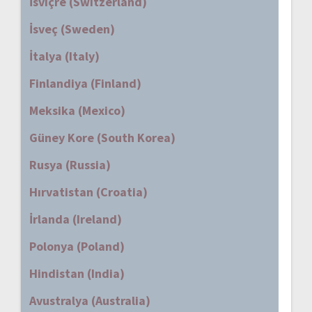
İsviçre (Switzerland)
İsveç (Sweden)
İtalya (Italy)
Finlandiya (Finland)
Meksika (Mexico)
Güney Kore (South Korea)
Rusya (Russia)
Hırvatistan (Croatia)
İrlanda (Ireland)
Polonya (Poland)
Hindistan (India)
Avustralya (Australia)