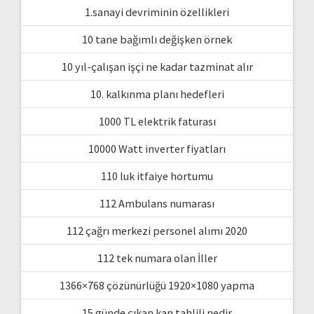
1.sanayi devriminin özellikleri
10 tane bağımlı değişken örnek
10 yıl-çalışan işçi ne kadar tazminat alır
10. kalkınma planı hedefleri
1000 TL elektrik faturası
10000 Watt inverter fiyatları
110 luk itfaiye hortumu
112 Ambulans numarası
112 çağrı merkezi personel alımı 2020
112 tek numara olan İller
1366×768 çözünürlüğü 1920×1080 yapma
15 günde çıkan kan tahlili nedir