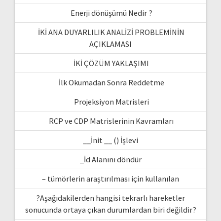
Enerji dönüşümü Nedir ?
İKİ ANA DUYARLILIK ANALİZİ PROBLEMİNİN
AÇIKLAMASI
İKİ ÇÖZÜM YAKLAŞIMI
İlk Okumadan Sonra Reddetme
Projeksiyon Matrisleri
RCP ve CDP Matrislerinin Kavramları
__İnit __ () İşlevi
_İd Alanını döndür
– tümörlerin araştırılması için kullanılan
?Aşağıdakilerden hangisi tekrarlı hareketler
sonucunda ortaya çıkan durumlardan biri değildir?