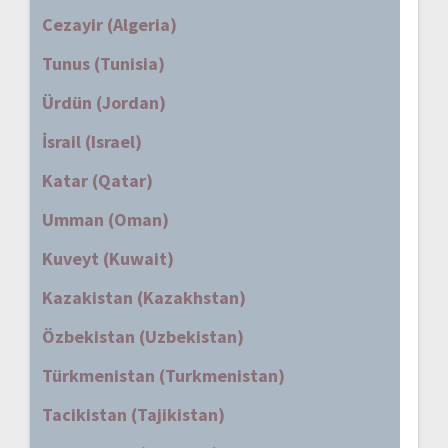
Cezayir (Algeria)
Tunus (Tunisia)
Ürdün (Jordan)
İsrail (Israel)
Katar (Qatar)
Umman (Oman)
Kuveyt (Kuwait)
Kazakistan (Kazakhstan)
Özbekistan (Uzbekistan)
Türkmenistan (Turkmenistan)
Tacikistan (Tajikistan)