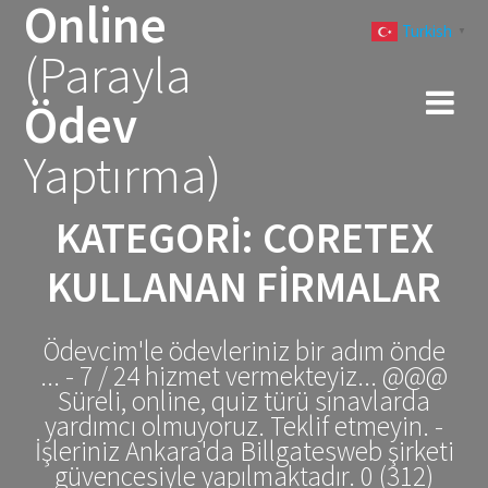
Online
Skip
Turkish
to
▼
(Parayla
content
Ödev
Yaptırma)
KATEGORI:
CORETEX
KULLANAN FIRMALAR
Ödevcim'le ödevleriniz bir adım önde
... - 7 / 24 hizmet vermekteyiz... @@@
Süreli, online, quiz türü sınavlarda
yardımcı olmuyoruz. Teklif etmeyin. -
İşleriniz Ankara'da Billgatesweb şirketi
güvencesiyle yapılmaktadır. 0 (312)