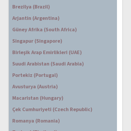
Brezilya (Brazil)
Arjantin (Argentina)
Güney Afrika (South Africa)
Singapur (Singapore)
Birleşik Arap Emirlikleri (UAE)
Suudi Arabistan (Saudi Arabia)
Portekiz (Portugal)
Avusturya (Austria)
Macaristan (Hungary)
Çek Cumhuriyeti (Czech Republic)
Romanya (Romania)