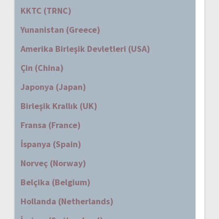
KKTC (TRNC)
Yunanistan (Greece)
Amerika Birleşik Devletleri (USA)
Çin (China)
Japonya (Japan)
Birleşik Krallık (UK)
Fransa (France)
İspanya (Spain)
Norveç (Norway)
Belçika (Belgium)
Hollanda (Netherlands)