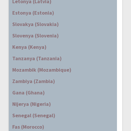
Letonya (Latvia)
Estonya (Estonia)
Slovakya (Slovakia)
Slovenya (Slovenia)
Kenya (Kenya)
Tanzanya (Tanzania)
Mozambik (Mozambique)
Zambiya (Zambia)
Gana (Ghana)
Nijerya (Nigeria)
Senegal (Senegal)
Fas (Morocco)