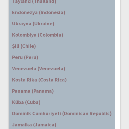
Tayland (Thailand)
Endonezya (Indonesia)
Ukrayna (Ukraine)
Kolombiya (Colombia)
Şili (Chile)
Peru (Peru)
Venezuela (Venezuela)
Kosta Rika (Costa Rica)
Panama (Panama)
Küba (Cuba)
Dominik Cumhuriyeti (Dominican Republic)
Jamaika (Jamaica)