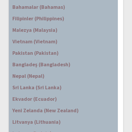
Bahamalar (Bahamas)
Filipinler (Philippines)
Malezya (Malaysia)
Vietnam (Vietnam)
Pakistan (Pakistan)
Bangladeş (Bangladesh)
Nepal (Nepal)
Sri Lanka (Sri Lanka)
Ekvador (Ecuador)
Yeni Zelanda (New Zealand)
Litvanya (Lithuania)