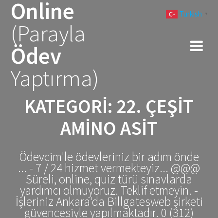
Online
Skip
Turkish
to
▼
(Parayla
content
Ödev
Yaptırma)
KATEGORI:
22. ÇEŞIT
AMINO ASIT
Ödevcim'le ödevleriniz bir adım önde
... - 7 / 24 hizmet vermekteyiz... @@@
Süreli, online, quiz türü sınavlarda
yardımcı olmuyoruz. Teklif etmeyin. -
İşleriniz Ankara'da Billgatesweb şirketi
güvencesiyle yapılmaktadır. 0 (312)