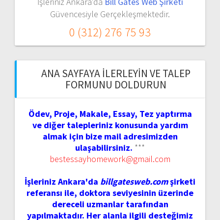
İşleriniz Ankara'da
Bill Gates Web Şirketi
Güvencesiyle Gerçekleşmektedir.
0 (312) 276 75 93
ANA SAYFAYA İLERLEYIN VE TALEP
FORMUNU DOLDURUN
Ödev, Proje, Makale, Essay, Tez yaptırma
ve diğer talepleriniz konusunda yardım
almak için bize mail adresimizden
ulaşabilirsiniz.
***
bestessayhomework@gmail.com
İşleriniz Ankara'da
billgatesweb.com
şirketi
referansı ile, doktora seviyesinin üzerinde
dereceli uzmanlar tarafından
yapılmaktadır. Her alanla ilgili desteğimiz