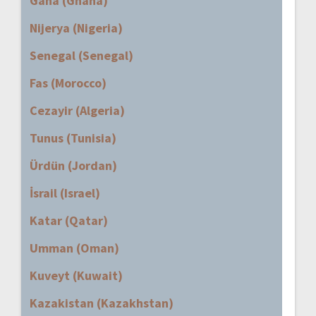
Gana (Ghana)
Nijerya (Nigeria)
Senegal (Senegal)
Fas (Morocco)
Cezayir (Algeria)
Tunus (Tunisia)
Ürdün (Jordan)
İsrail (Israel)
Katar (Qatar)
Umman (Oman)
Kuveyt (Kuwait)
Kazakistan (Kazakhstan)