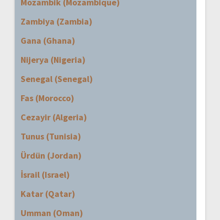
Mozambik (Mozambique)
Zambiya (Zambia)
Gana (Ghana)
Nijerya (Nigeria)
Senegal (Senegal)
Fas (Morocco)
Cezayir (Algeria)
Tunus (Tunisia)
Ürdün (Jordan)
İsrail (Israel)
Katar (Qatar)
Umman (Oman)