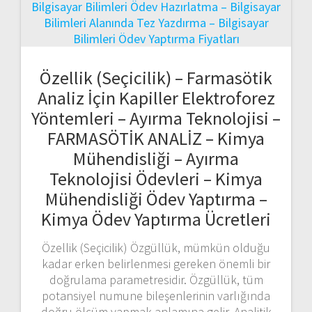
Özellik (Seçicilik) – Farmasötik
Analiz İçin Kapiller Elektroforez
Yöntemleri – Ayırma Teknolojisi –
FARMASÖTİK ANALİZ – Kimya
Mühendisliği – Ayırma
Teknolojisi Ödevleri – Kimya
Mühendisliği Ödev Yaptırma –
Kimya Ödev Yaptırma Ücretleri
Özellik (Seçicilik) Özgüllük, mümkün olduğu
kadar erken belirlenmesi gereken önemli bir
doğrulama parametresidir. Özgüllük, tüm
potansiyel numune bileşenlerinin varlığında
doğru ölçüm yapmak anlamına gelir. Analitik