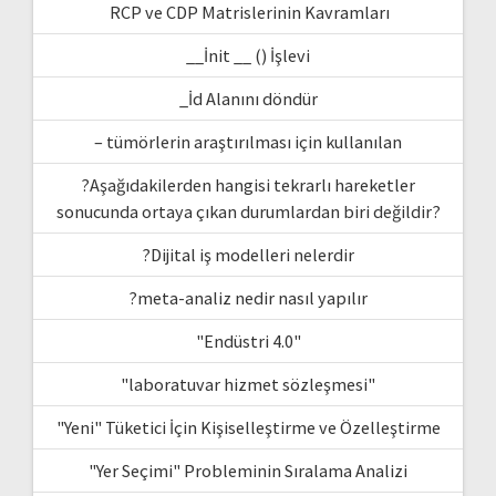
RCP ve CDP Matrislerinin Kavramları
__İnit __ () İşlevi
_İd Alanını döndür
– tümörlerin araştırılması için kullanılan
?Aşağıdakilerden hangisi tekrarlı hareketler
sonucunda ortaya çıkan durumlardan biri değildir?
?Dijital iş modelleri nelerdir
?meta-analiz nedir nasıl yapılır
"Endüstri 4.0"
"laboratuvar hizmet sözleşmesi"
"Yeni" Tüketici İçin Kişiselleştirme ve Özelleştirme
"Yer Seçimi" Probleminin Sıralama Analizi