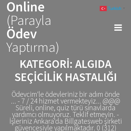
Online
Skip
Turkish
to
▼
(Parayla
content
Ödev
Yaptırma)
KATEGORI:
ALGIDA
SEÇİCİLİK HASTALIĞI
Ödevcim'le ödevleriniz bir adım önde
... - 7 / 24 hizmet vermekteyiz... @@@
Süreli, online, quiz türü sınavlarda
yardımcı olmuyoruz. Teklif etmeyin. -
İşleriniz Ankara'da Billgatesweb şirketi
güvencesiyle yapılmaktadır. 0 (312)