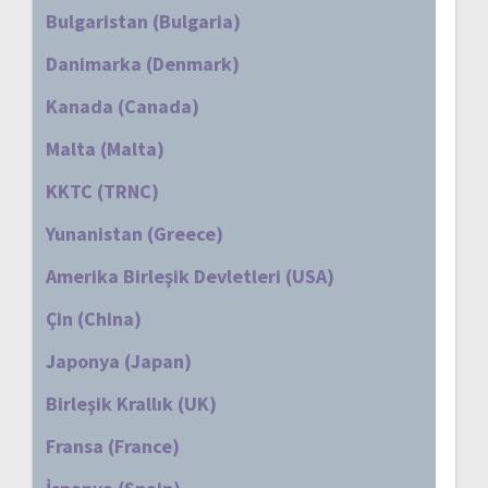
Bulgaristan (Bulgaria)
Danimarka (Denmark)
Kanada (Canada)
Malta (Malta)
KKTC (TRNC)
Yunanistan (Greece)
Amerika Birleşik Devletleri (USA)
Çin (China)
Japonya (Japan)
Birleşik Krallık (UK)
Fransa (France)