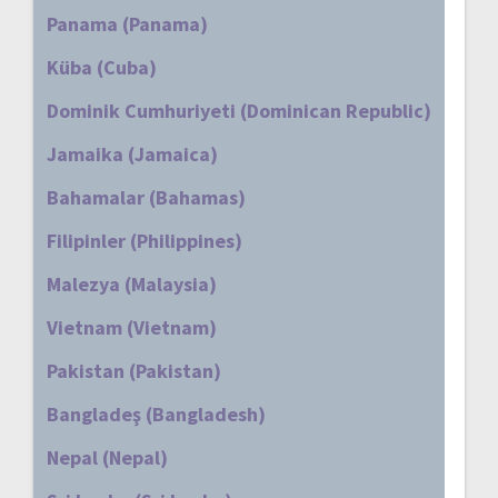
Panama (Panama)
Küba (Cuba)
Dominik Cumhuriyeti (Dominican Republic)
Jamaika (Jamaica)
Bahamalar (Bahamas)
Filipinler (Philippines)
Malezya (Malaysia)
Vietnam (Vietnam)
Pakistan (Pakistan)
Bangladeş (Bangladesh)
Nepal (Nepal)