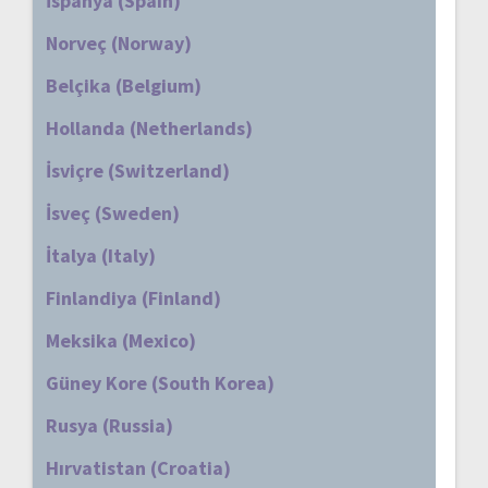
İspanya (Spain)
Norveç (Norway)
Belçika (Belgium)
Hollanda (Netherlands)
İsviçre (Switzerland)
İsveç (Sweden)
İtalya (Italy)
Finlandiya (Finland)
Meksika (Mexico)
Güney Kore (South Korea)
Rusya (Russia)
Hırvatistan (Croatia)