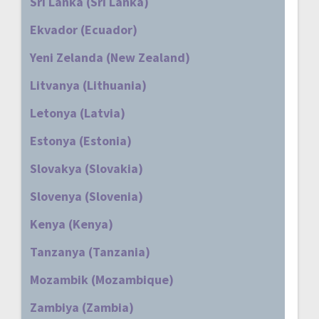
Sri Lanka (Sri Lanka)
Ekvador (Ecuador)
Yeni Zelanda (New Zealand)
Litvanya (Lithuania)
Letonya (Latvia)
Estonya (Estonia)
Slovakya (Slovakia)
Slovenya (Slovenia)
Kenya (Kenya)
Tanzanya (Tanzania)
Mozambik (Mozambique)
Zambiya (Zambia)