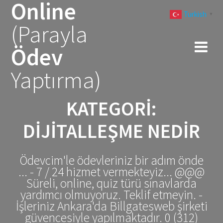
Online
Skip
Turkish
to
▼
(Parayla
content
Ödev
Yaptırma)
KATEGORI:
DIJITALLEŞME NEDIR
Ödevcim'le ödevleriniz bir adım önde
... - 7 / 24 hizmet vermekteyiz... @@@
Süreli, online, quiz türü sınavlarda
yardımcı olmuyoruz. Teklif etmeyin. -
İşleriniz Ankara'da Billgatesweb şirketi
güvencesiyle yapılmaktadır. 0 (312)