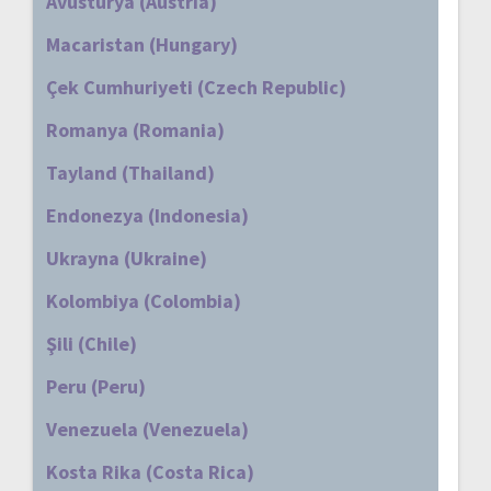
Avusturya (Austria)
Macaristan (Hungary)
Çek Cumhuriyeti (Czech Republic)
Romanya (Romania)
Tayland (Thailand)
Endonezya (Indonesia)
Ukrayna (Ukraine)
Kolombiya (Colombia)
Şili (Chile)
Peru (Peru)
Venezuela (Venezuela)
Kosta Rika (Costa Rica)