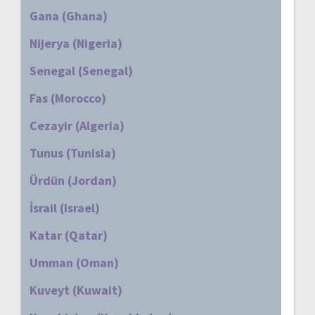
Gana (Ghana)
Nijerya (Nigeria)
Senegal (Senegal)
Fas (Morocco)
Cezayir (Algeria)
Tunus (Tunisia)
Ürdün (Jordan)
İsrail (Israel)
Katar (Qatar)
Umman (Oman)
Kuveyt (Kuwait)