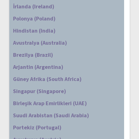
İrlanda (Ireland)
Polonya (Poland)
Hindistan (India)
Avustralya (Australia)
Brezilya (Brazil)
Arjantin (Argentina)
Güney Afrika (South Africa)
Singapur (Singapore)
Birleşik Arap Emirlikleri (UAE)
Suudi Arabistan (Saudi Arabia)
Portekiz (Portugal)