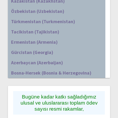
Kazakistan (Kazakhstan)
Özbekistan (Uzbekistan)
Türkmenistan (Turkmenistan)
Tacikistan (Tajikistan)
Ermenistan (Armenia)
Gürcistan (Georgia)
Azerbaycan (Azerbaijan)
Bosna-Hersek (Bosnia & Herzegovina)
Bugüne kadar katkı sağladığımız
ulusal ve uluslararası toplam ödev
sayısı resmi rakamlar,