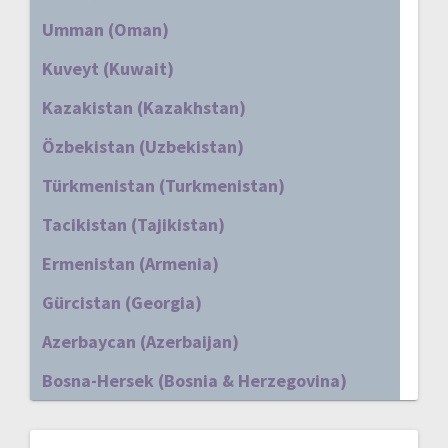
Umman (Oman)
Kuveyt (Kuwait)
Kazakistan (Kazakhstan)
Özbekistan (Uzbekistan)
Türkmenistan (Turkmenistan)
Tacikistan (Tajikistan)
Ermenistan (Armenia)
Gürcistan (Georgia)
Azerbaycan (Azerbaijan)
Bosna-Hersek (Bosnia & Herzegovina)