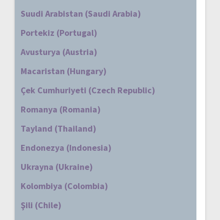
Suudi Arabistan (Saudi Arabia)
Portekiz (Portugal)
Avusturya (Austria)
Macaristan (Hungary)
Çek Cumhuriyeti (Czech Republic)
Romanya (Romania)
Tayland (Thailand)
Endonezya (Indonesia)
Ukrayna (Ukraine)
Kolombiya (Colombia)
Şili (Chile)