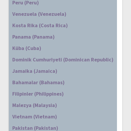
Peru (Peru)
Venezuela (Venezuela)
Kosta Rika (Costa Rica)
Panama (Panama)
Küba (Cuba)
Dominik Cumhuriyeti (Dominican Republic)
Jamaika (Jamaica)
Bahamalar (Bahamas)
Filipinler (Philippines)
Malezya (Malaysia)
Vietnam (Vietnam)
Pakistan (Pakistan)