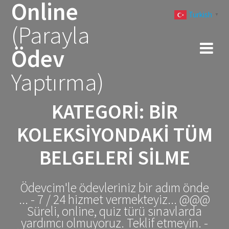
Online
Skip
Turkish
to
▼
(Parayla
content
Ödev
Yaptırma)
KATEGORI:
BIR
KOLEKSIYONDAKI TÜM
BELGELERI SILME
Ödevcim'le ödevleriniz bir adım önde
... - 7 / 24 hizmet vermekteyiz... @@@
Süreli, online, quiz türü sınavlarda
yardımcı olmuyoruz. Teklif etmeyin. -