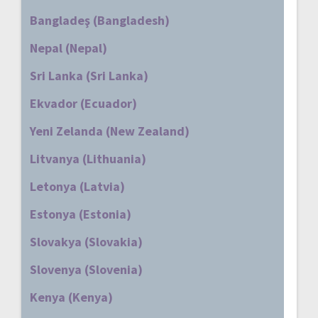
Bangladeş (Bangladesh)
Nepal (Nepal)
Sri Lanka (Sri Lanka)
Ekvador (Ecuador)
Yeni Zelanda (New Zealand)
Litvanya (Lithuania)
Letonya (Latvia)
Estonya (Estonia)
Slovakya (Slovakia)
Slovenya (Slovenia)
Kenya (Kenya)