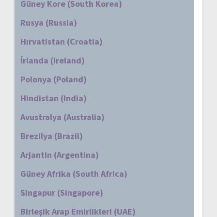
Güney Kore (South Korea)
Rusya (Russia)
Hırvatistan (Croatia)
İrlanda (Ireland)
Polonya (Poland)
Hindistan (India)
Avustralya (Australia)
Brezilya (Brazil)
Arjantin (Argentina)
Güney Afrika (South Africa)
Singapur (Singapore)
Birleşik Arap Emirlikleri (UAE)