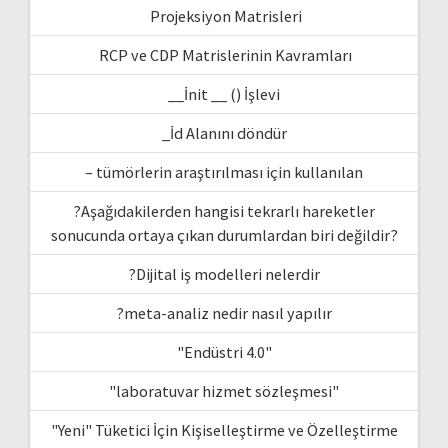
Projeksiyon Matrisleri
RCP ve CDP Matrislerinin Kavramları
__İnit __ () İşlevi
_İd Alanını döndür
– tümörlerin araştırılması için kullanılan
?Aşağıdakilerden hangisi tekrarlı hareketler
sonucunda ortaya çıkan durumlardan biri değildir?
?Dijital iş modelleri nelerdir
?meta-analiz nedir nasıl yapılır
"Endüstri 4.0"
"laboratuvar hizmet sözleşmesi"
"Yeni" Tüketici İçin Kişiselleştirme ve Özelleştirme