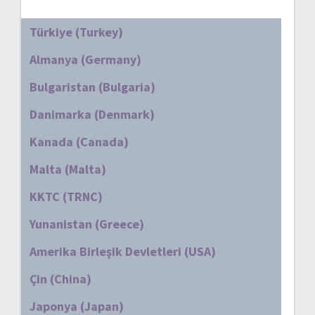
Türkiye (Turkey)
Almanya (Germany)
Bulgaristan (Bulgaria)
Danimarka (Denmark)
Kanada (Canada)
Malta (Malta)
KKTC (TRNC)
Yunanistan (Greece)
Amerika Birleşik Devletleri (USA)
Çin (China)
Japonya (Japan)