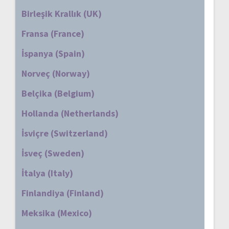
Birleşik Krallık (UK)
Fransa (France)
İspanya (Spain)
Norveç (Norway)
Belçika (Belgium)
Hollanda (Netherlands)
İsviçre (Switzerland)
İsveç (Sweden)
İtalya (Italy)
Finlandiya (Finland)
Meksika (Mexico)