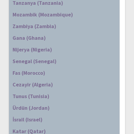
Tanzanya (Tanzania)
Mozambik (Mozambique)
Zambiya (Zambia)
Gana (Ghana)
Nijerya (Nigeria)
Senegal (Senegal)
Fas (Morocco)
Cezayir (Algeria)
Tunus (Tunisia)
Ürdün (Jordan)
İsrail (Israel)
Katar (Qatar)