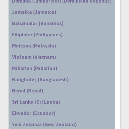
Dominik Cumhuriyeti (Dominican Republic)
Jamaika (Jamaica)
Bahamalar (Bahamas)
Filipinler (Philippines)
Malezya (Malaysia)
Vietnam (Vietnam)
Pakistan (Pakistan)
Bangladeş (Bangladesh)
Nepal (Nepal)
Sri Lanka (Sri Lanka)
Ekvador (Ecuador)
Yeni Zelanda (New Zealand)