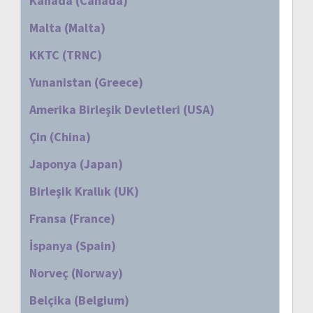
Kanada (Canada)
Malta (Malta)
KKTC (TRNC)
Yunanistan (Greece)
Amerika Birleşik Devletleri (USA)
Çin (China)
Japonya (Japan)
Birleşik Krallık (UK)
Fransa (France)
İspanya (Spain)
Norveç (Norway)
Belçika (Belgium)