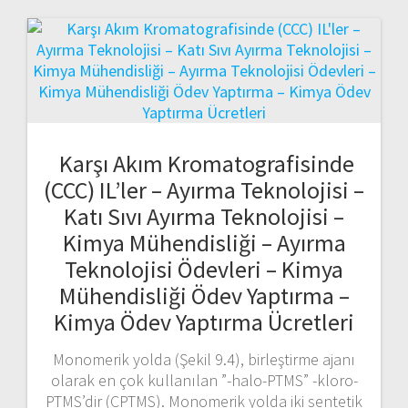
Karşı Akım Kromatografisinde
(CCC) IL’ler – Ayırma Teknolojisi –
Katı Sıvı Ayırma Teknolojisi –
Kimya Mühendisliği – Ayırma
Teknolojisi Ödevleri – Kimya
Mühendisliği Ödev Yaptırma –
Kimya Ödev Yaptırma Ücretleri
Monomerik yolda (Şekil 9.4), birleştirme ajanı
olarak en çok kullanılan ”-halo-PTMS” -kloro-
PTMS’dir (CPTMS). Monomerik yolda iki sentetik