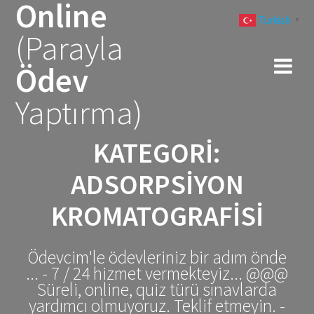
Online
Skip
Turkish
to
▼
(Parayla
content
Ödev
Yaptırma)
KATEGORI:
ADSORPSIYON
KROMATOGRAFISI
Ödevcim'le ödevleriniz bir adım önde
... - 7 / 24 hizmet vermekteyiz... @@@
Süreli, online, quiz türü sınavlarda
yardımcı olmuyoruz. Teklif etmeyin. -