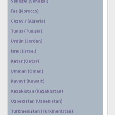
Senegal (Senegal)
Fas (Morocco)
Cezayir (Algeria)
Tunus (Tunisia)
Ürdün (Jordan)
İsrail (Israel)
Katar (Qatar)
Umman (Oman)
Kuveyt (Kuwait)
Kazakistan (Kazakhstan)
Özbekistan (Uzbekistan)
Türkmenistan (Turkmenistan)