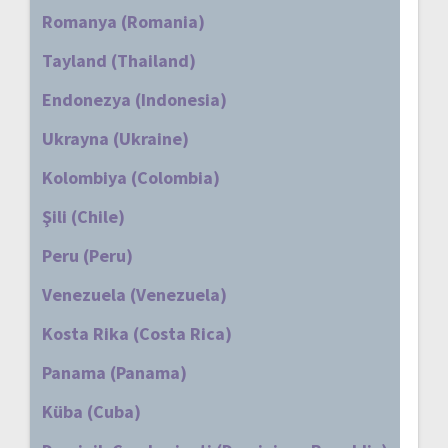
Romanya (Romania)
Tayland (Thailand)
Endonezya (Indonesia)
Ukrayna (Ukraine)
Kolombiya (Colombia)
Şili (Chile)
Peru (Peru)
Venezuela (Venezuela)
Kosta Rika (Costa Rica)
Panama (Panama)
Küba (Cuba)