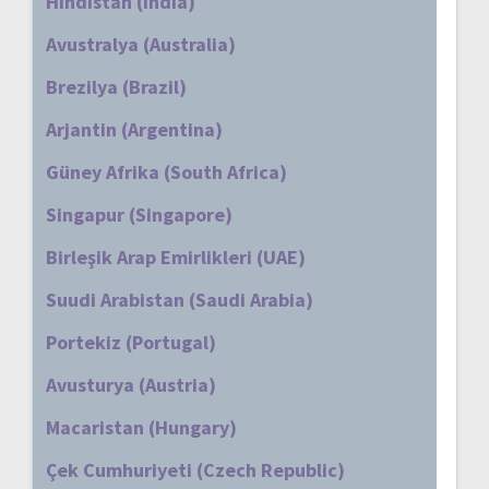
Hindistan (India)
Avustralya (Australia)
Brezilya (Brazil)
Arjantin (Argentina)
Güney Afrika (South Africa)
Singapur (Singapore)
Birleşik Arap Emirlikleri (UAE)
Suudi Arabistan (Saudi Arabia)
Portekiz (Portugal)
Avusturya (Austria)
Macaristan (Hungary)
Çek Cumhuriyeti (Czech Republic)