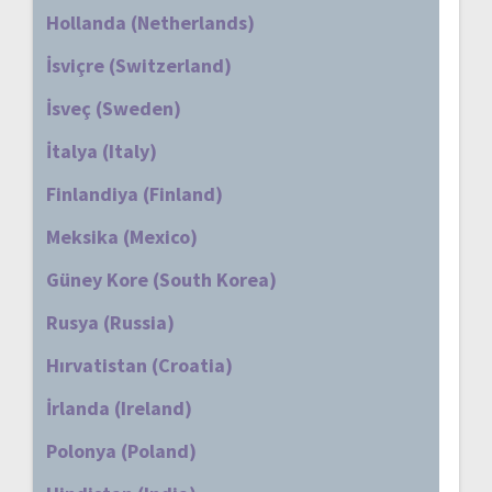
Hollanda (Netherlands)
İsviçre (Switzerland)
İsveç (Sweden)
İtalya (Italy)
Finlandiya (Finland)
Meksika (Mexico)
Güney Kore (South Korea)
Rusya (Russia)
Hırvatistan (Croatia)
İrlanda (Ireland)
Polonya (Poland)