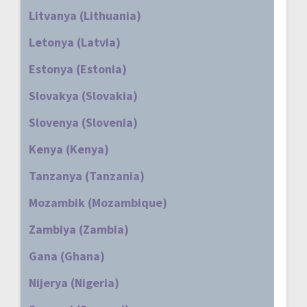
Litvanya (Lithuania)
Letonya (Latvia)
Estonya (Estonia)
Slovakya (Slovakia)
Slovenya (Slovenia)
Kenya (Kenya)
Tanzanya (Tanzania)
Mozambik (Mozambique)
Zambiya (Zambia)
Gana (Ghana)
Nijerya (Nigeria)