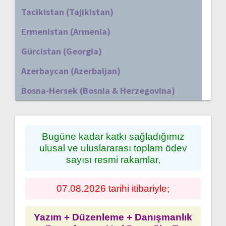
Tacikistan (Tajikistan)
Ermenistan (Armenia)
Gürcistan (Georgia)
Azerbaycan (Azerbaijan)
Bosna-Hersek (Bosnia & Herzegovina)
Bugüne kadar katkı sağladığımız
ulusal ve uluslararası toplam ödev
sayısı resmi rakamlar,
07.08.2026 tarihi itibariyle;
Yazım + Düzenleme + Danışmanlık