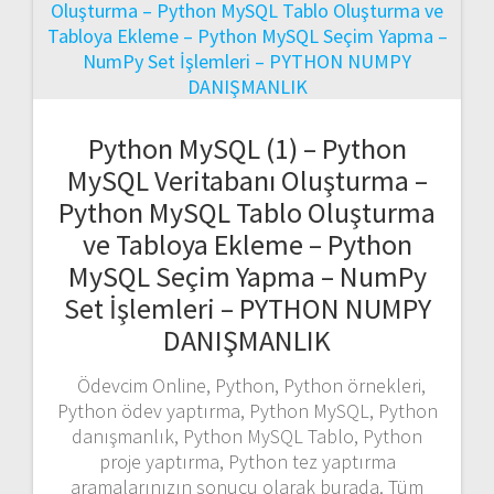
Python MySQL (1) – Python
MySQL Veritabanı Oluşturma –
Python MySQL Tablo Oluşturma
ve Tabloya Ekleme – Python
MySQL Seçim Yapma – NumPy
Set İşlemleri – PYTHON NUMPY
DANIŞMANLIK
Ödevcim Online, Python, Python örnekleri,
Python ödev yaptırma, Python MySQL, Python
danışmanlık, Python MySQL Tablo, Python
proje yaptırma, Python tez yaptırma
aramalarınızın sonucu olarak burada. Tüm