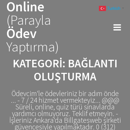
Online
Skip
Turkish
to
▼
(Parayla
content
Ödev
Yaptırma)
KATEGORI:
BAĞLANTI
OLUŞTURMA
Ödevcim'le ödevleriniz bir adım önde
... - 7 / 24 hizmet vermekteyiz... @@@
Süreli, online, quiz türü sınavlarda
yardımcı olmuyoruz. Teklif etmeyin. -
İşleriniz Ankara'da Billgatesweb şirketi
güvencesiyle yapılmaktadır. 0 (312)