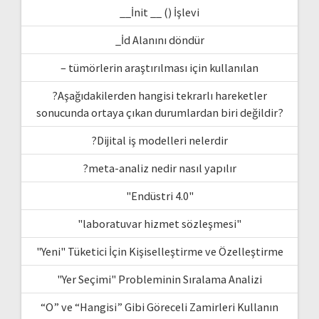
__İnit __ () İşlevi
_İd Alanını döndür
– tümörlerin araştırılması için kullanılan
?Aşağıdakilerden hangisi tekrarlı hareketler
sonucunda ortaya çıkan durumlardan biri değildir?
?Dijital iş modelleri nelerdir
?meta-analiz nedir nasıl yapılır
"Endüstri 4.0"
"laboratuvar hizmet sözleşmesi"
"Yeni" Tüketici İçin Kişiselleştirme ve Özelleştirme
"Yer Seçimi" Probleminin Sıralama Analizi
“O” ve “Hangisi” Gibi Göreceli Zamirleri Kullanın