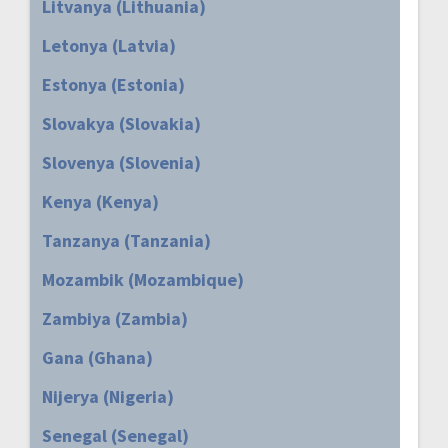
Litvanya (Lithuania)
Letonya (Latvia)
Estonya (Estonia)
Slovakya (Slovakia)
Slovenya (Slovenia)
Kenya (Kenya)
Tanzanya (Tanzania)
Mozambik (Mozambique)
Zambiya (Zambia)
Gana (Ghana)
Nijerya (Nigeria)
Senegal (Senegal)