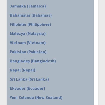
Jamaika (Jamaica)
Bahamalar (Bahamas)
Filipinler (Philippines)
Malezya (Malaysia)
Vietnam (Vietnam)
Pakistan (Pakistan)
Bangladeş (Bangladesh)
Nepal (Nepal)
Sri Lanka (Sri Lanka)
Ekvador (Ecuador)
Yeni Zelanda (New Zealand)