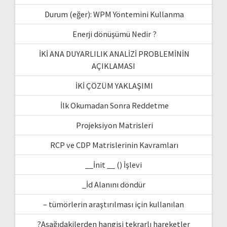
Durum (eğer): WPM Yöntemini Kullanma
Enerji dönüşümü Nedir ?
İKİ ANA DUYARLILIK ANALİZİ PROBLEMİNİN
AÇIKLAMASI
İKİ ÇÖZÜM YAKLAŞIMI
İlk Okumadan Sonra Reddetme
Projeksiyon Matrisleri
RCP ve CDP Matrislerinin Kavramları
__İnit __ () İşlevi
_İd Alanını döndür
– tümörlerin araştırılması için kullanılan
?Aşağıdakilerden hangisi tekrarlı hareketler