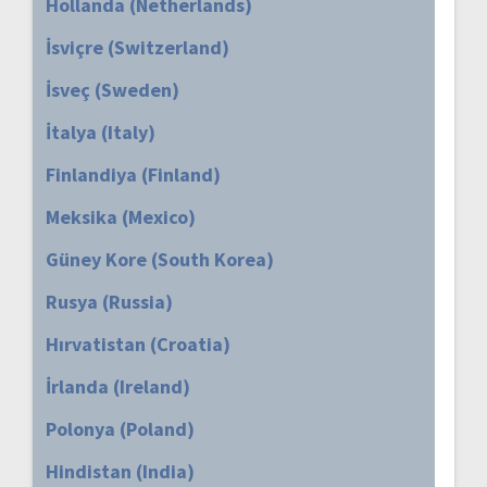
Hollanda (Netherlands)
İsviçre (Switzerland)
İsveç (Sweden)
İtalya (Italy)
Finlandiya (Finland)
Meksika (Mexico)
Güney Kore (South Korea)
Rusya (Russia)
Hırvatistan (Croatia)
İrlanda (Ireland)
Polonya (Poland)
Hindistan (India)