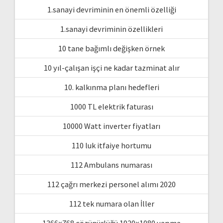
1.sanayi devriminin en önemli özelliği
1.sanayi devriminin özellikleri
10 tane bağımlı değişken örnek
10 yıl-çalışan işçi ne kadar tazminat alır
10. kalkınma planı hedefleri
1000 TL elektrik faturası
10000 Watt inverter fiyatları
110 luk itfaiye hortumu
112 Ambulans numarası
112 çağrı merkezi personel alımı 2020
112 tek numara olan İller
1366×768 çözünürlüğü 1920×1080 yapma