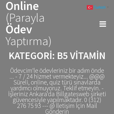
Online
Skip
Turkish
to
▼
(Parayla
content
Ödev
Yaptırma)
KATEGORI:
B5 VITAMIN
Ödevcim'le ödevleriniz bir adım önde
... - 7 / 24 hizmet vermekteyiz... @@@
Süreli, online, quiz türü sınavlarda
yardımcı olmuyoruz. Teklif etmeyin. -
İşleriniz Ankara'da Billgatesweb şirketi
güvencesiyle yapılmaktadır. 0 (312)
276 75 93 --- @ İletişim İçin Mail
Gönderin