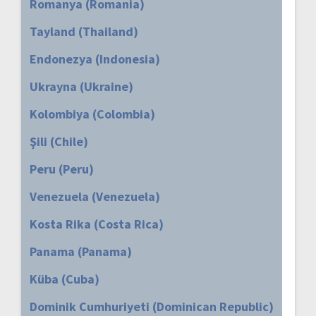
Romanya (Romania)
Tayland (Thailand)
Endonezya (Indonesia)
Ukrayna (Ukraine)
Kolombiya (Colombia)
Şili (Chile)
Peru (Peru)
Venezuela (Venezuela)
Kosta Rika (Costa Rica)
Panama (Panama)
Küba (Cuba)
Dominik Cumhuriyeti (Dominican Republic)