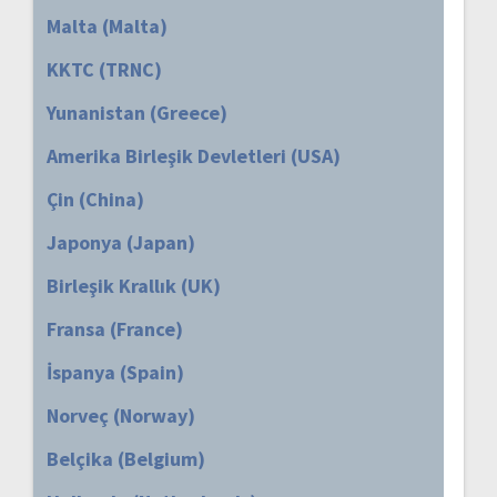
Malta (Malta)
KKTC (TRNC)
Yunanistan (Greece)
Amerika Birleşik Devletleri (USA)
Çin (China)
Japonya (Japan)
Birleşik Krallık (UK)
Fransa (France)
İspanya (Spain)
Norveç (Norway)
Belçika (Belgium)