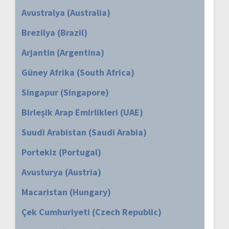
Avustralya (Australia)
Brezilya (Brazil)
Arjantin (Argentina)
Güney Afrika (South Africa)
Singapur (Singapore)
Birleşik Arap Emirlikleri (UAE)
Suudi Arabistan (Saudi Arabia)
Portekiz (Portugal)
Avusturya (Austria)
Macaristan (Hungary)
Çek Cumhuriyeti (Czech Republic)