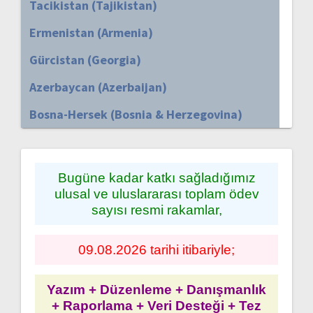
Tacikistan (Tajikistan)
Ermenistan (Armenia)
Gürcistan (Georgia)
Azerbaycan (Azerbaijan)
Bosna-Hersek (Bosnia & Herzegovina)
Bugüne kadar katkı sağladığımız
ulusal ve uluslararası toplam ödev
sayısı resmi rakamlar,
09.08.2026 tarihi itibariyle;
Yazım + Düzenleme + Danışmanlık
+ Raporlama + Veri Desteği + Tez