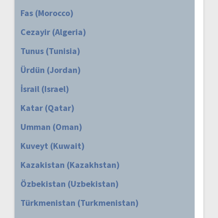
Fas (Morocco)
Cezayir (Algeria)
Tunus (Tunisia)
Ürdün (Jordan)
İsrail (Israel)
Katar (Qatar)
Umman (Oman)
Kuveyt (Kuwait)
Kazakistan (Kazakhstan)
Özbekistan (Uzbekistan)
Türkmenistan (Turkmenistan)