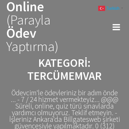
Online
Skip
Turkish
to
▼
(Parayla
content
Ödev
Yaptırma)
KATEGORI:
TERCÜMEMVAR
Ödevcim'le ödevleriniz bir adım önde
... - 7 / 24 hizmet vermekteyiz... @@@
Süreli, online, quiz türü sınavlarda
yardımcı olmuyoruz. Teklif etmeyin. -
İşleriniz Ankara'da Billgatesweb şirketi
güvencesiyle yapılmaktadır. 0 (312)