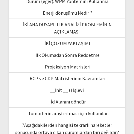
Durum (eğer): WPM Yöntemini Kullanma
Enerji dönüşümü Nedir ?
İKİ ANA DUYARLILIK ANALİZİ PROBLEMİNİN
AÇIKLAMASI
İKİ ÇÖZÜM YAKLAŞIMI
İlk Okumadan Sonra Reddetme
Projeksiyon Matrisleri
RCP ve CDP Matrislerinin Kavramları
__İnit __ () İşlevi
_İd Alanını döndür
– tümörlerin araştırılması için kullanılan
?Aşağıdakilerden hangisi tekrarlı hareketler
sonucunda ortaya çıkan durumlardan biri değildir?