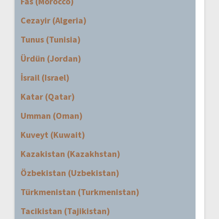
Fas (Morocco)
Cezayir (Algeria)
Tunus (Tunisia)
Ürdün (Jordan)
İsrail (Israel)
Katar (Qatar)
Umman (Oman)
Kuveyt (Kuwait)
Kazakistan (Kazakhstan)
Özbekistan (Uzbekistan)
Türkmenistan (Turkmenistan)
Tacikistan (Tajikistan)