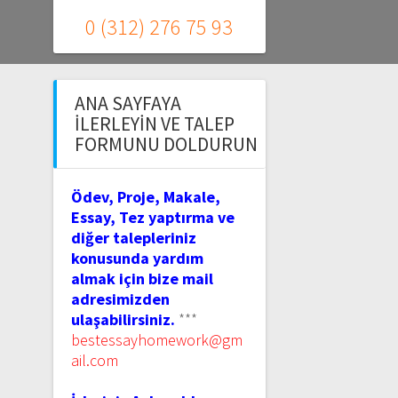
0 (312) 276 75 93
ANA SAYFAYA
İLERLEYIN VE TALEP
FORMUNU DOLDURUN
Ödev, Proje, Makale,
Essay, Tez yaptırma ve
diğer talepleriniz
konusunda yardım
almak için bize mail
adresimizden
ulaşabilirsiniz.
***
bestessayhomework@gm
ail.com