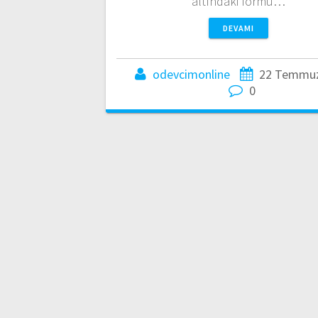
altındaki formu…
DEVAMI
odevcimonline
22 Temmuz
0