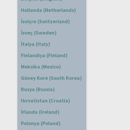
Hollanda (Netherlands)
İsviçre (Switzerland)
İsveç (Sweden)
İtalya (Italy)
Finlandiya (Finland)
Meksika (Mexico)
Güney Kore (South Korea)
Rusya (Russia)
Hırvatistan (Croatia)
İrlanda (Ireland)
Polonya (Poland)