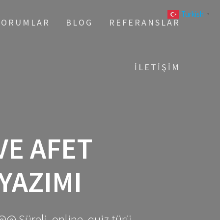
Turkish
▼
YORUMLAR
BLOG
REFERANSLAR
İLETIŞIM
VE AFET
YAZIMI
@@ Süreli, online, quiz türü