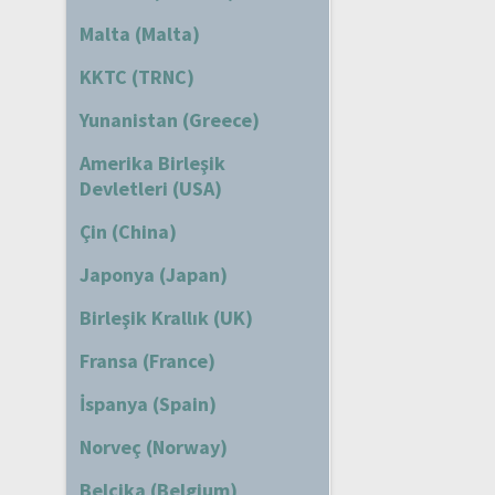
Malta (Malta)
KKTC (TRNC)
Yunanistan (Greece)
Amerika Birleşik
Devletleri (USA)
Çin (China)
Japonya (Japan)
Birleşik Krallık (UK)
Fransa (France)
İspanya (Spain)
Norveç (Norway)
Belçika (Belgium)