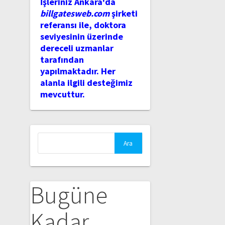
İşleriniz Ankara'da
billgatesweb.com
şirketi
referansı ile, doktora
seviyesinin üzerinde
dereceli uzmanlar
tarafından
yapılmaktadır. Her
alanla ilgili desteğimiz
mevcuttur.
Arama:
Bugüne
Kadar