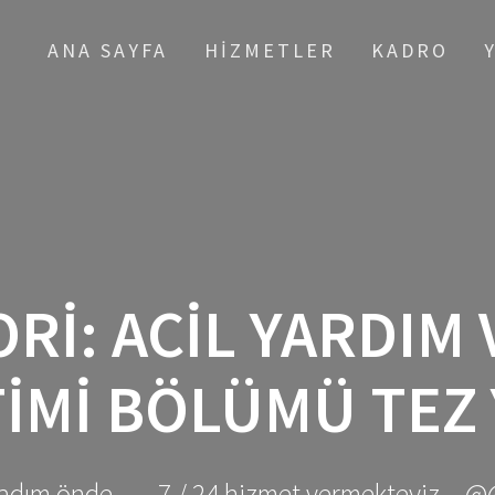
ANA SAYFA
HIZMETLER
KADRO
ORI:
ACIL YARDIM 
IMI BÖLÜMÜ TEZ 
adım önde ... - 7 / 24 hizmet vermekteyiz... @