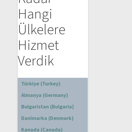
Hangi
Ülkelere
Hizmet
Verdik
Türkiye (Turkey)
Almanya (Germany)
Bulgaristan (Bulgaria)
Danimarka (Denmark)
Kanada (Canada)