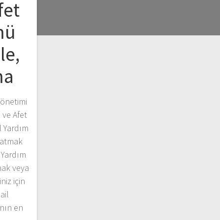
fet
mü
le,
ma
Yönetimi
 ve Afet
l Yardım
latmak
l Yardım
mak veya
iz için
ail
anın en