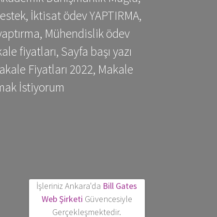
estek, İktisat ödev YAPTIRMA,
yaptırma, Mühendislik ödev
 fiyatları, Sayfa başı yazı
kale Fiyatları 2022, Makale
mak İstiyorum
İşleriniz Ankara'da
Bill Gates
Web Şirketi
Güvencesiyle
Gerçekleşmektedir.