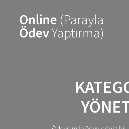
Skip
to
Online
(Parayla
content
Ödev
Yaptırma)
KATEG
YÖNET
Ödevcim'le ödevleriniz bir 