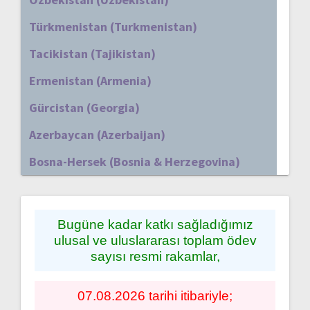
Türkmenistan (Turkmenistan)
Tacikistan (Tajikistan)
Ermenistan (Armenia)
Gürcistan (Georgia)
Azerbaycan (Azerbaijan)
Bosna-Hersek (Bosnia & Herzegovina)
Bugüne kadar katkı sağladığımız
ulusal ve uluslararası toplam ödev
sayısı resmi rakamlar,
07.08.2026 tarihi itibariyle;