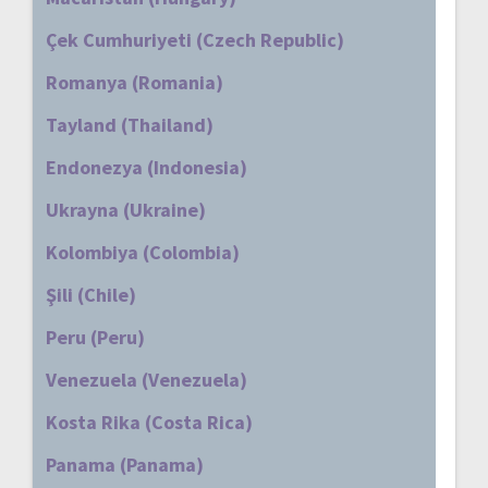
Çek Cumhuriyeti (Czech Republic)
Romanya (Romania)
Tayland (Thailand)
Endonezya (Indonesia)
Ukrayna (Ukraine)
Kolombiya (Colombia)
Şili (Chile)
Peru (Peru)
Venezuela (Venezuela)
Kosta Rika (Costa Rica)
Panama (Panama)