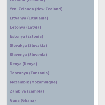
Yeni Zelanda (New Zealand)
Litvanya (Lithuania)
Letonya (Latvia)
Estonya (Estonia)
Slovakya (Slovakia)
Slovenya (Slovenia)
Kenya (Kenya)
Tanzanya (Tanzania)
Mozambik (Mozambique)
Zambiya (Zambia)
Gana (Ghana)