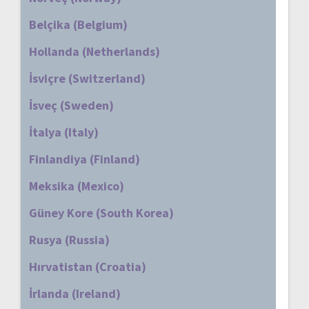
Belçika (Belgium)
Hollanda (Netherlands)
İsviçre (Switzerland)
İsveç (Sweden)
İtalya (Italy)
Finlandiya (Finland)
Meksika (Mexico)
Güney Kore (South Korea)
Rusya (Russia)
Hırvatistan (Croatia)
İrlanda (Ireland)