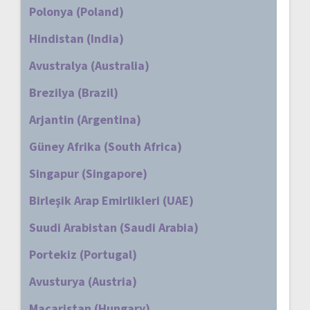
Polonya (Poland)
Hindistan (India)
Avustralya (Australia)
Brezilya (Brazil)
Arjantin (Argentina)
Güney Afrika (South Africa)
Singapur (Singapore)
Birleşik Arap Emirlikleri (UAE)
Suudi Arabistan (Saudi Arabia)
Portekiz (Portugal)
Avusturya (Austria)
Macaristan (Hungary)