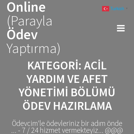
Online
Skip
Turkish
to
▼
(Parayla
content
Ödev
Yaptırma)
KATEGORI:
ACIL
YARDIM VE AFET
YÖNETIMI BÖLÜMÜ
ÖDEV HAZIRLAMA
Ödevcim'le ödevleriniz bir adım önde
... - 7 / 24 hizmet vermekteyiz... @@@