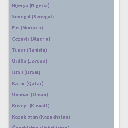
Nijerya (Nigeria)
Senegal (Senegal)
Fas (Morocco)
Cezayir (Algeria)
Tunus (Tunisia)
Ürdün (Jordan)
İsrail (Israel)
Katar (Qatar)
Umman (Oman)
Kuveyt (Kuwait)
Kazakistan (Kazakhstan)
Özbekistan (Uzbekistan)