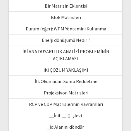
Bir Matrisin Eklentisi
Blok Matrisleri
Durum (eğer): WPM Yöntemini Kullanma
Enerji dönüşümü Nedir ?
İKİ ANA DUYARLILIK ANALİZİ PROBLEMİNİN
AÇIKLAMASI
İKİ ÇÖZÜM YAKLAŞIMI
İlk Okumadan Sonra Reddetme
Projeksiyon Matrisleri
RCP ve CDP Matrislerinin Kavramları
__İnit __ () İşlevi
_İd Alanını döndür