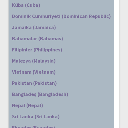
Küba (Cuba)
Dominik Cumhuriyeti (Dominican Republic)
Jamaika (Jamaica)
Bahamalar (Bahamas)
Filipinler (Philippines)
Malezya (Malaysia)
Vietnam (Vietnam)
Pakistan (Pakistan)
Bangladeş (Bangladesh)
Nepal (Nepal)
Sri Lanka (Sri Lanka)
Ekvador (Ecuador)