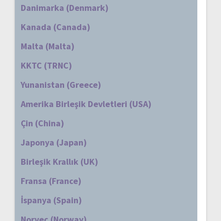
Danimarka (Denmark)
Kanada (Canada)
Malta (Malta)
KKTC (TRNC)
Yunanistan (Greece)
Amerika Birleşik Devletleri (USA)
Çin (China)
Japonya (Japan)
Birleşik Krallık (UK)
Fransa (France)
İspanya (Spain)
Norveç (Norway)