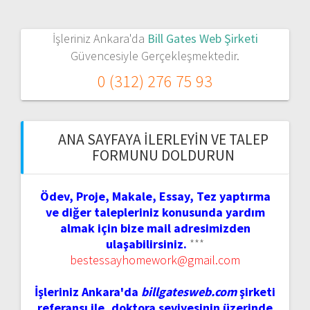
İşleriniz Ankara'da
Bill Gates Web Şirketi
Güvencesiyle Gerçekleşmektedir.
0 (312) 276 75 93
ANA SAYFAYA İLERLEYIN VE TALEP
FORMUNU DOLDURUN
Ödev, Proje, Makale, Essay, Tez yaptırma
ve diğer talepleriniz konusunda yardım
almak için bize mail adresimizden
ulaşabilirsiniz.
***
bestessayhomework@gmail.com
İşleriniz Ankara'da
billgatesweb.com
şirketi
referansı ile, doktora seviyesinin üzerinde