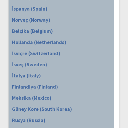
İspanya (Spain)
Norveç (Norway)
Belçika (Belgium)
Hollanda (Netherlands)
İsviçre (Switzerland)
İsveç (Sweden)
İtalya (Italy)
Finlandiya (Finland)
Meksika (Mexico)
Güney Kore (South Korea)
Rusya (Russia)