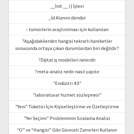
__İnit __ () İşlevi
_İd Alanını döndür
– tümörlerin araştırılması için kullanılan
?Aşağıdakilerden hangisi tekrarlı hareketler
sonucunda ortaya çıkan durumlardan biri değildir?
?Dijital iş modelleri nelerdir
?meta-analiz nedir nasıl yapılır
"Endüstri 4.0"
"laboratuvar hizmet sözleşmesi"
"Yeni" Tüketici İçin Kişiselleştirme ve Özelleştirme
"Yer Seçimi" Probleminin Sıralama Analizi
“O” ve “Hangisi” Gibi Göreceli Zamirleri Kullanın