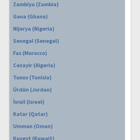
Zambiya (Zambia)
Gana (Ghana)
Nijerya (Nigeria)
Senegal (Senegal)
Fas (Morocco)
Cezayir (Algeria)
Tunus (Tunisia)
Ürdün (Jordan)
İsrail (Israel)
Katar (Qatar)
Umman (Oman)
Kuveyt (Kuwait)