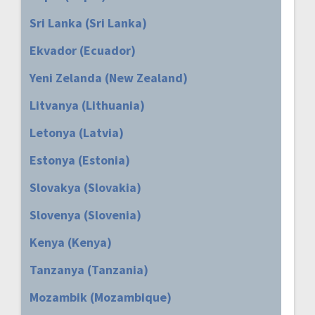
Sri Lanka (Sri Lanka)
Ekvador (Ecuador)
Yeni Zelanda (New Zealand)
Litvanya (Lithuania)
Letonya (Latvia)
Estonya (Estonia)
Slovakya (Slovakia)
Slovenya (Slovenia)
Kenya (Kenya)
Tanzanya (Tanzania)
Mozambik (Mozambique)