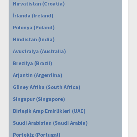
Hırvatistan (Croatia)
İrlanda (Ireland)
Polonya (Poland)
Hindistan (India)
Avustralya (Australia)
Brezilya (Brazil)
Arjantin (Argentina)
Güney Afrika (South Africa)
Singapur (Singapore)
Birleşik Arap Emirlikleri (UAE)
Suudi Arabistan (Saudi Arabia)
Portekiz (Portugal)