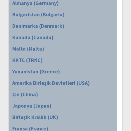
Almanya (Germany)
Bulgaristan (Bulgaria)
Danimarka (Denmark)
Kanada (Canada)
Malta (Malta)
KKTC (TRNC)
Yunanistan (Greece)
Amerika Birleşik Devletleri (USA)
Çin (China)
Japonya (Japan)
Birleşik Krallık (UK)
Fransa (France)