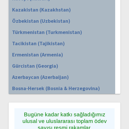
Kazakistan (Kazakhstan)
Özbekistan (Uzbekistan)
Türkmenistan (Turkmenistan)
Tacikistan (Tajikistan)
Ermenistan (Armenia)
Gürcistan (Georgia)
Azerbaycan (Azerbaijan)
Bosna-Hersek (Bosnia & Herzegovina)
Bugüne kadar katkı sağladığımız
ulusal ve uluslararası toplam ödev
sayısı resmi rakamlar,