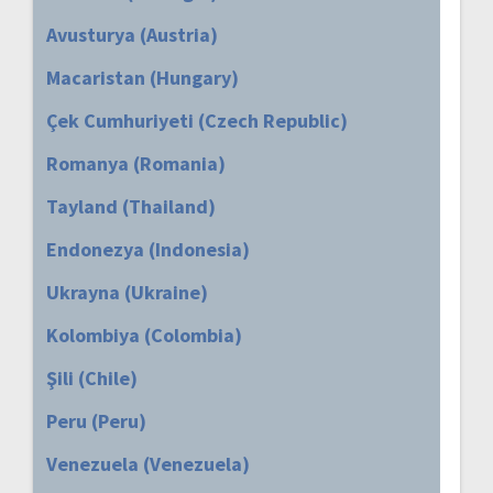
Avusturya (Austria)
Macaristan (Hungary)
Çek Cumhuriyeti (Czech Republic)
Romanya (Romania)
Tayland (Thailand)
Endonezya (Indonesia)
Ukrayna (Ukraine)
Kolombiya (Colombia)
Şili (Chile)
Peru (Peru)
Venezuela (Venezuela)