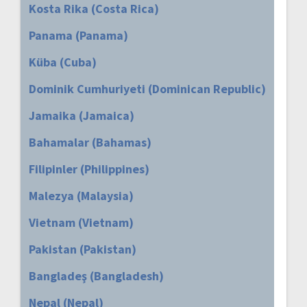
Kosta Rika (Costa Rica)
Panama (Panama)
Küba (Cuba)
Dominik Cumhuriyeti (Dominican Republic)
Jamaika (Jamaica)
Bahamalar (Bahamas)
Filipinler (Philippines)
Malezya (Malaysia)
Vietnam (Vietnam)
Pakistan (Pakistan)
Bangladeş (Bangladesh)
Nepal (Nepal)