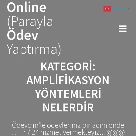
Online
Skip
Turkish
to
▼
(Parayla
content
Ödev
Yaptırma)
KATEGORI:
AMPLIFIKASYON
YÖNTEMLERI
NELERDIR
Ödevcim'le ödevleriniz bir adım önde
... - 7 / 24 hizmet vermekteyiz... @@@