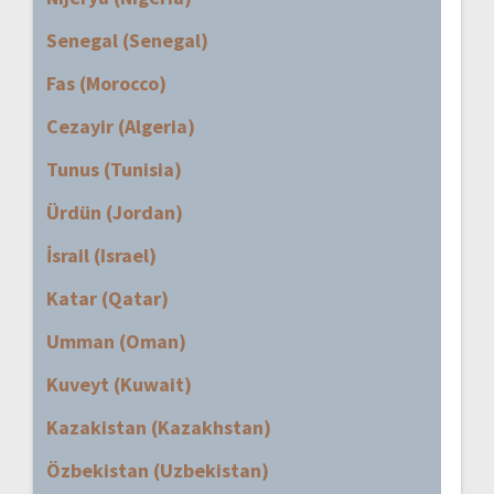
Senegal (Senegal)
Fas (Morocco)
Cezayir (Algeria)
Tunus (Tunisia)
Ürdün (Jordan)
İsrail (Israel)
Katar (Qatar)
Umman (Oman)
Kuveyt (Kuwait)
Kazakistan (Kazakhstan)
Özbekistan (Uzbekistan)