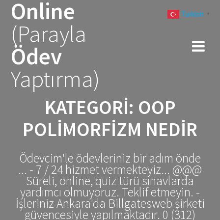
Online
Skip
Turkish
to
▼
(Parayla
content
Ödev
Yaptırma)
KATEGORI:
OOP
POLIMORFIZM NEDIR
Ödevcim'le ödevleriniz bir adım önde
... - 7 / 24 hizmet vermekteyiz... @@@
Süreli, online, quiz türü sınavlarda
yardımcı olmuyoruz. Teklif etmeyin. -
İşleriniz Ankara'da Billgatesweb şirketi
güvencesiyle yapılmaktadır. 0 (312)