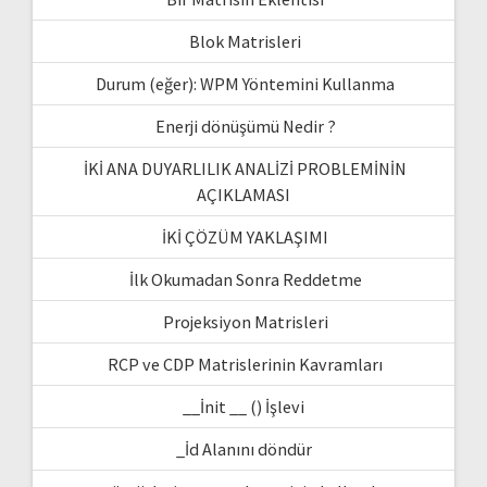
Blok Matrisleri
Durum (eğer): WPM Yöntemini Kullanma
Enerji dönüşümü Nedir ?
İKİ ANA DUYARLILIK ANALİZİ PROBLEMİNİN
AÇIKLAMASI
İKİ ÇÖZÜM YAKLAŞIMI
İlk Okumadan Sonra Reddetme
Projeksiyon Matrisleri
RCP ve CDP Matrislerinin Kavramları
__İnit __ () İşlevi
_İd Alanını döndür