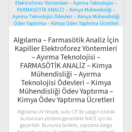
Algılama – Farmasötik Analiz İçin
Kapiller Elektroforez Yöntemleri
– Ayırma Teknolojisi –
FARMASÖTİK ANALİZ – Kimya
Mühendisliği – Ayırma
Teknolojisi Ödevleri – Kimya
Mühendisliği Ödev Yaptırma –
Kimya Ödev Yaptırma Ücretleri
Algılama UV tespiti, sulu CE’de yaygın olarak
kullanılan yöntem genellikle NACE için de
geçerlidir. Bununla birlikte, saptama dalga
boyunda güçlü UV emilimi sergileyen organik