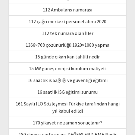
112 Ambulans numarası
112 çağrı merkezi personel alımı 2020
112 tek numara olan İller
1366×768 çözünürlüğü 1920×1080 yapma
15 günde çıkan kan tahlili nedir
15 kW güneş enerjisi kurulum maliyeti
16 saatlik is Sağlığı ve güvenliği eğitimi
16 saatlik İSG eğitimi sunumu
161 Sayılı ILO Sözleşmesi Türkiye tarafından hangi
yıl kabul edildi
170 şikayet ne zaman sonuçlanır?
180 derece performans DEĞERLENDİRME Nedir