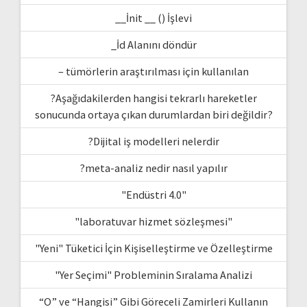
__İnit __ () İşlevi
_İd Alanını döndür
– tümörlerin araştırılması için kullanılan
?Aşağıdakilerden hangisi tekrarlı hareketler
sonucunda ortaya çıkan durumlardan biri değildir?
?Dijital iş modelleri nelerdir
?meta-analiz nedir nasıl yapılır
"Endüstri 4.0"
"laboratuvar hizmet sözleşmesi"
"Yeni" Tüketici İçin Kişiselleştirme ve Özelleştirme
"Yer Seçimi" Probleminin Sıralama Analizi
“O” ve “Hangisi” Gibi Göreceli Zamirleri Kullanın