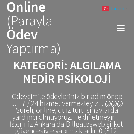
Online
Skip
Turkish
to
▼
(Parayla
content
Ödev
Yaptırma)
KATEGORI:
ALGILAMA
NEDIR PSIKOLOJI
Ödevcim'le ödevleriniz bir adım önde
... - 7 / 24 hizmet vermekteyiz... @@@
Süreli, online, quiz türü sınavlarda
yardımcı olmuyoruz. Teklif etmeyin. -
İşleriniz Ankara'da Billgatesweb şirketi
güvencesiyle yapılmaktadır. 0 (312)