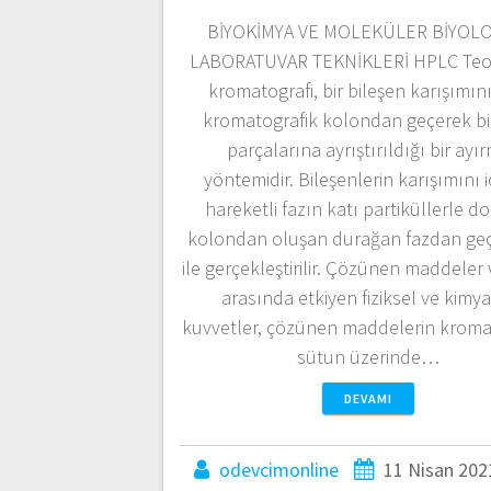
BİYOKİMYA VE MOLEKÜLER BİYOLO
LABORATUVAR TEKNİKLERİ HPLC Teori
kromatografi, bir bileşen karışımını
kromatografik kolondan geçerek bi
parçalarına ayrıştırıldığı bir ayı
yöntemidir. Bileşenlerin karışımını 
hareketli fazın katı partiküllerle do
kolondan oluşan durağan fazdan geçi
ile gerçekleştirilir. Çözünen maddeler v
arasında etkiyen fiziksel ve kimy
kuvvetler, çözünen maddelerin kroma
sütun üzerinde…
DEVAMI
odevcimonline
11 Nisan 202