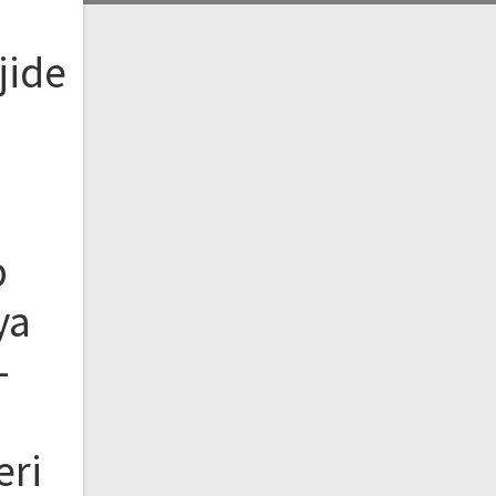
jide
b
ya
–
eri