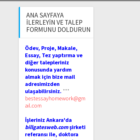
ANA SAYFAYA
İLERLEYIN VE TALEP
FORMUNU DOLDURUN
Ödev, Proje, Makale,
Essay, Tez yaptırma ve
diğer talepleriniz
konusunda yardım
almak için bize mail
adresimizden
ulaşabilirsiniz.
***
bestessayhomework@gm
ail.com
İşleriniz Ankara'da
billgatesweb.com
şirketi
referansı ile, doktora