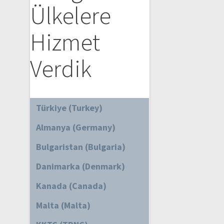
Ülkelere
Hizmet
Verdik
Türkiye (Turkey)
Almanya (Germany)
Bulgaristan (Bulgaria)
Danimarka (Denmark)
Kanada (Canada)
Malta (Malta)