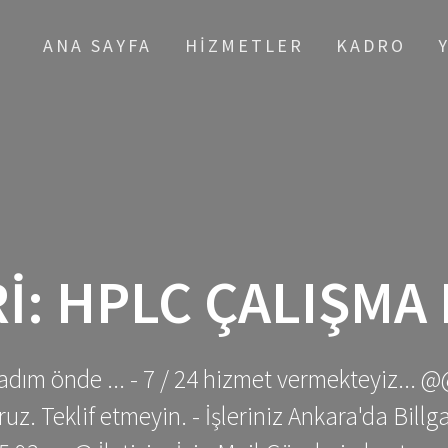
ANA SAYFA
HIZMETLER
KADRO
I:
HPLC ÇALIŞMA 
adım önde ... - 7 / 24 hizmet vermekteyiz... @
z. Teklif etmeyin. - İşleriniz Ankara'da Bill