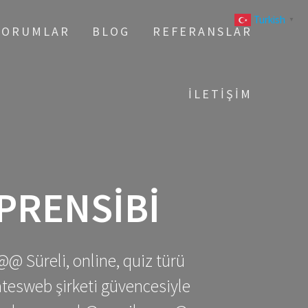
Turkish
▼
YORUMLAR
BLOG
REFERANSLAR
İLETIŞIM
PRENSIBI
@@ Süreli, online, quiz türü
gatesweb şirketi güvencesiyle