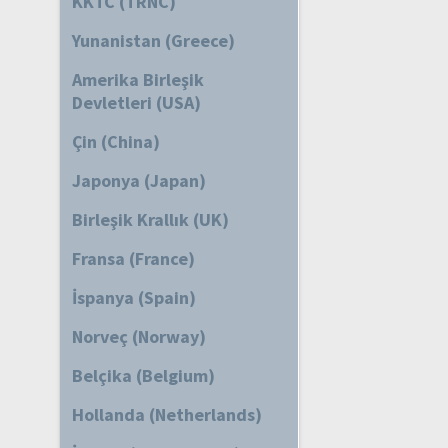
KKTC (TRNC)
Yunanistan (Greece)
Amerika Birleşik
Devletleri (USA)
Çin (China)
Japonya (Japan)
Birleşik Krallık (UK)
Fransa (France)
İspanya (Spain)
Norveç (Norway)
Belçika (Belgium)
Hollanda (Netherlands)