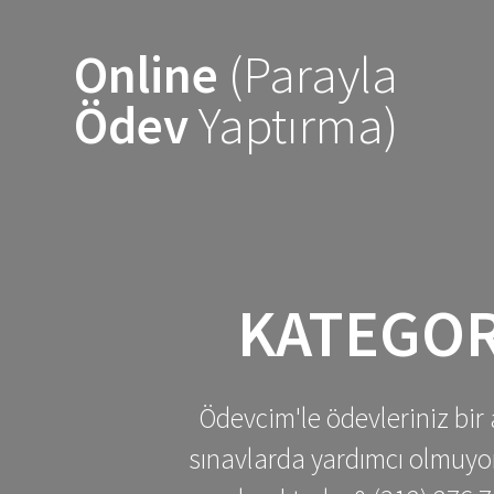
Skip
to
Online
(Parayla
content
Ödev
Yaptırma)
KATEGOR
Ödevcim'le ödevleriniz bir 
sınavlarda yardımcı olmuyoru