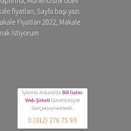
yaptırma, Mühendislik ödev
 fiyatları, Sayfa başı yazı
kale Fiyatları 2022, Makale
mak İstiyorum
İşleriniz Ankara'da
Bill Gates
Web Şirketi
Güvencesiyle
Gerçekleşmektedir.
0 (312) 276 75 93