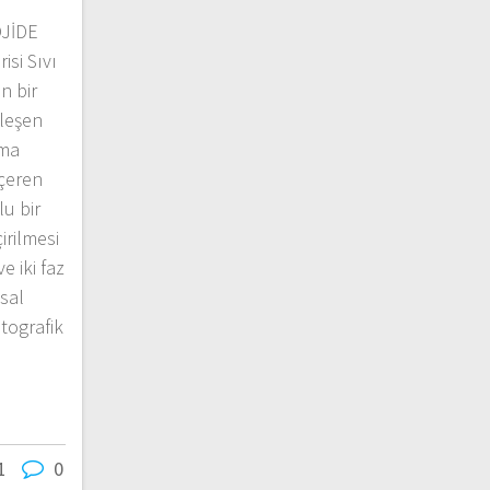
JİDE
si Sıvı
n bir
leşen
rma
içeren
lu bir
rilmesi
e iki faz
asal
tografik
1
0