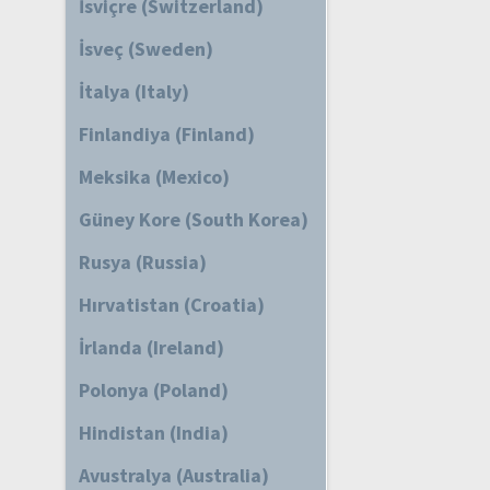
İsviçre (Switzerland)
İsveç (Sweden)
İtalya (Italy)
Finlandiya (Finland)
Meksika (Mexico)
Güney Kore (South Korea)
Rusya (Russia)
Hırvatistan (Croatia)
İrlanda (Ireland)
Polonya (Poland)
Hindistan (India)
Avustralya (Australia)