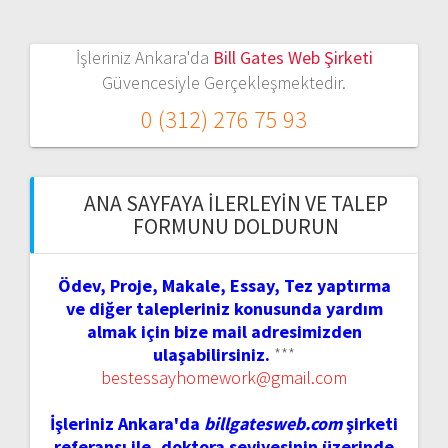
İşleriniz Ankara'da
Bill Gates Web Şirketi
Güvencesiyle Gerçekleşmektedir.
0 (312) 276 75 93
ANA SAYFAYA İLERLEYIN VE TALEP
FORMUNU DOLDURUN
Ödev, Proje, Makale, Essay, Tez yaptırma
ve diğer talepleriniz konusunda yardım
almak için bize mail adresimizden
ulaşabilirsiniz.
***
bestessayhomework@gmail.com
İşleriniz Ankara'da
billgatesweb.com
şirketi
referansı ile, doktora seviyesinin üzerinde