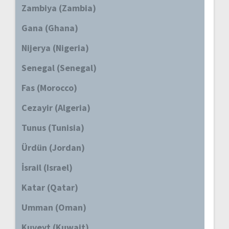
Zambiya (Zambia)
Gana (Ghana)
Nijerya (Nigeria)
Senegal (Senegal)
Fas (Morocco)
Cezayir (Algeria)
Tunus (Tunisia)
Ürdün (Jordan)
İsrail (Israel)
Katar (Qatar)
Umman (Oman)
Kuveyt (Kuwait)