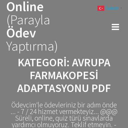
Online
Skip
Turkish
to
▼
(Parayla
content
Ödev
Yaptırma)
KATEGORI:
AVRUPA
FARMAKOPESI
ADAPTASYONU PDF
Ödevcim'le ödevleriniz bir adım önde
... - 7 / 24 hizmet vermekteyiz... @@@
Süreli, online, quiz türü sınavlarda
yardımcı olmuyoruz. Teklif etmeyin. -