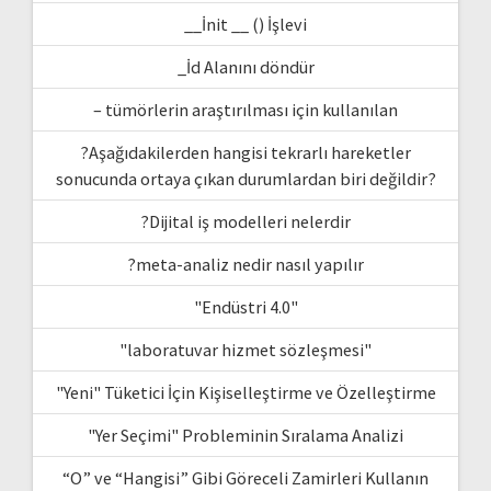
__İnit __ () İşlevi
_İd Alanını döndür
– tümörlerin araştırılması için kullanılan
?Aşağıdakilerden hangisi tekrarlı hareketler
sonucunda ortaya çıkan durumlardan biri değildir?
?Dijital iş modelleri nelerdir
?meta-analiz nedir nasıl yapılır
"Endüstri 4.0"
"laboratuvar hizmet sözleşmesi"
"Yeni" Tüketici İçin Kişiselleştirme ve Özelleştirme
"Yer Seçimi" Probleminin Sıralama Analizi
“O” ve “Hangisi” Gibi Göreceli Zamirleri Kullanın