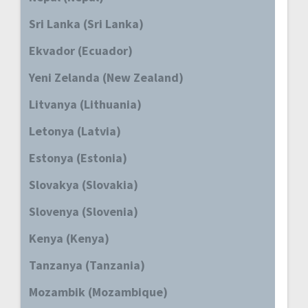
Sri Lanka (Sri Lanka)
Ekvador (Ecuador)
Yeni Zelanda (New Zealand)
Litvanya (Lithuania)
Letonya (Latvia)
Estonya (Estonia)
Slovakya (Slovakia)
Slovenya (Slovenia)
Kenya (Kenya)
Tanzanya (Tanzania)
Mozambik (Mozambique)