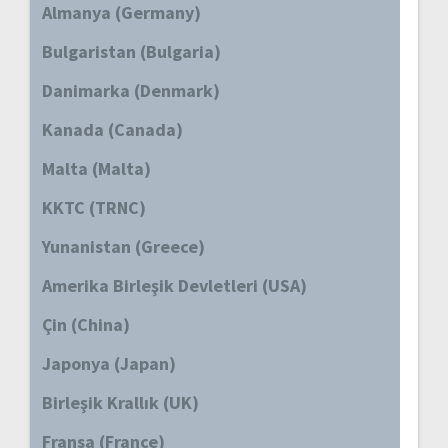
Almanya (Germany)
Bulgaristan (Bulgaria)
Danimarka (Denmark)
Kanada (Canada)
Malta (Malta)
KKTC (TRNC)
Yunanistan (Greece)
Amerika Birleşik Devletleri (USA)
Çin (China)
Japonya (Japan)
Birleşik Krallık (UK)
Fransa (France)