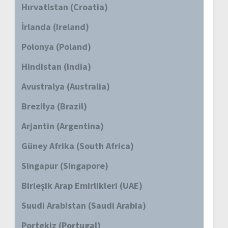
Hırvatistan (Croatia)
İrlanda (Ireland)
Polonya (Poland)
Hindistan (India)
Avustralya (Australia)
Brezilya (Brazil)
Arjantin (Argentina)
Güney Afrika (South Africa)
Singapur (Singapore)
Birleşik Arap Emirlikleri (UAE)
Suudi Arabistan (Saudi Arabia)
Portekiz (Portugal)