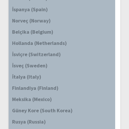
İspanya (Spain)
Norveç (Norway)
Belçika (Belgium)
Hollanda (Netherlands)
İsviçre (Switzerland)
İsveç (Sweden)
İtalya (Italy)
Finlandiya (Finland)
Meksika (Mexico)
Güney Kore (South Korea)
Rusya (Russia)