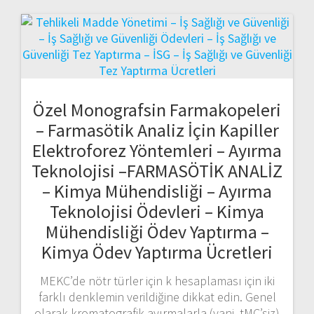
Özel Monografsin Farmakopeleri
– Farmasötik Analiz İçin Kapiller
Elektroforez Yöntemleri – Ayırma
Teknolojisi –FARMASÖTİK ANALİZ
– Kimya Mühendisliği – Ayırma
Teknolojisi Ödevleri – Kimya
Mühendisliği Ödev Yaptırma –
Kimya Ödev Yaptırma Ücretleri
MEKC’de nötr türler için k hesaplaması için iki
farklı denklemin verildiğine dikkat edin. Genel
olarak kromatografik ayırmalarla (yani, tMC’siz)