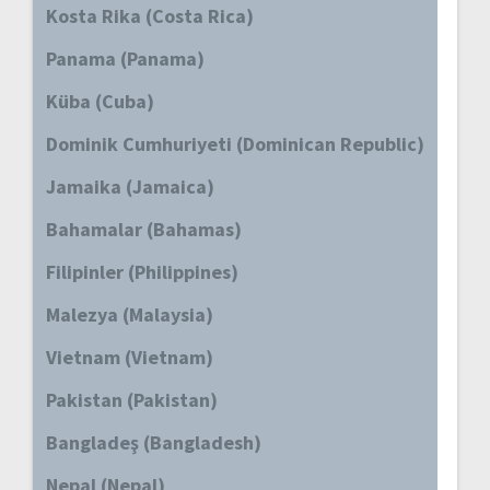
Kosta Rika (Costa Rica)
Panama (Panama)
Küba (Cuba)
Dominik Cumhuriyeti (Dominican Republic)
Jamaika (Jamaica)
Bahamalar (Bahamas)
Filipinler (Philippines)
Malezya (Malaysia)
Vietnam (Vietnam)
Pakistan (Pakistan)
Bangladeş (Bangladesh)
Nepal (Nepal)