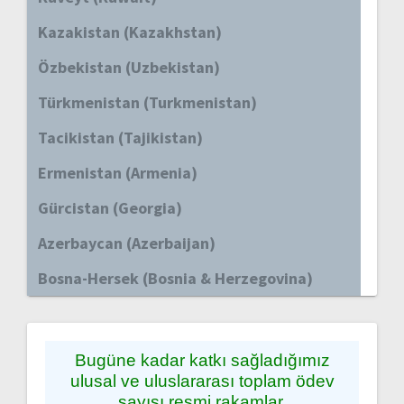
Kazakistan (Kazakhstan)
Özbekistan (Uzbekistan)
Türkmenistan (Turkmenistan)
Tacikistan (Tajikistan)
Ermenistan (Armenia)
Gürcistan (Georgia)
Azerbaycan (Azerbaijan)
Bosna-Hersek (Bosnia & Herzegovina)
Bugüne kadar katkı sağladığımız
ulusal ve uluslararası toplam ödev
sayısı resmi rakamlar,