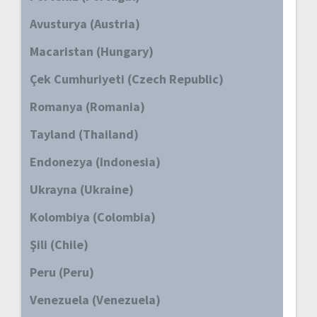
Avusturya (Austria)
Macaristan (Hungary)
Çek Cumhuriyeti (Czech Republic)
Romanya (Romania)
Tayland (Thailand)
Endonezya (Indonesia)
Ukrayna (Ukraine)
Kolombiya (Colombia)
Şili (Chile)
Peru (Peru)
Venezuela (Venezuela)