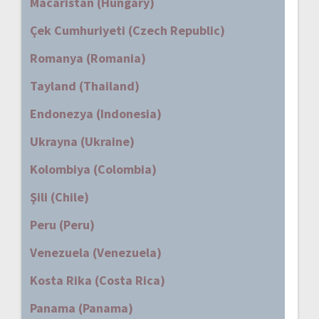
Macaristan (Hungary)
Çek Cumhuriyeti (Czech Republic)
Romanya (Romania)
Tayland (Thailand)
Endonezya (Indonesia)
Ukrayna (Ukraine)
Kolombiya (Colombia)
Şili (Chile)
Peru (Peru)
Venezuela (Venezuela)
Kosta Rika (Costa Rica)
Panama (Panama)