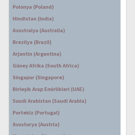
Polonya (Poland)
Hindistan (India)
Avustralya (Australia)
Brezilya (Brazil)
Arjantin (Argentina)
Güney Afrika (South Africa)
Singapur (Singapore)
Birleşik Arap Emirlikleri (UAE)
Suudi Arabistan (Saudi Arabia)
Portekiz (Portugal)
Avusturya (Austria)