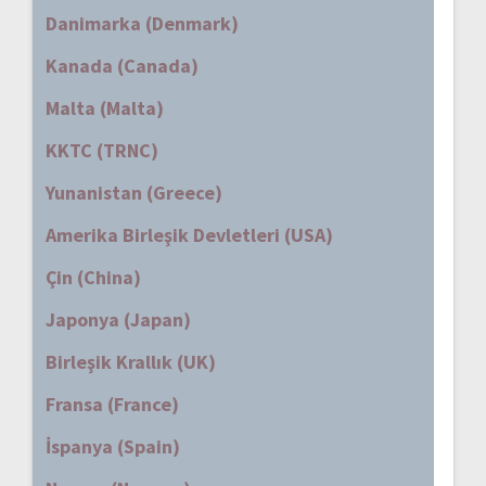
Danimarka (Denmark)
Kanada (Canada)
Malta (Malta)
KKTC (TRNC)
Yunanistan (Greece)
Amerika Birleşik Devletleri (USA)
Çin (China)
Japonya (Japan)
Birleşik Krallık (UK)
Fransa (France)
İspanya (Spain)