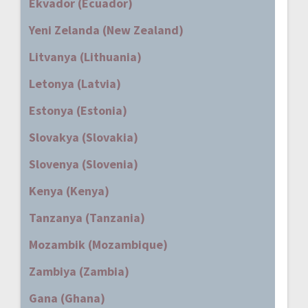
Ekvador (Ecuador)
Yeni Zelanda (New Zealand)
Litvanya (Lithuania)
Letonya (Latvia)
Estonya (Estonia)
Slovakya (Slovakia)
Slovenya (Slovenia)
Kenya (Kenya)
Tanzanya (Tanzania)
Mozambik (Mozambique)
Zambiya (Zambia)
Gana (Ghana)