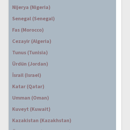
Nijerya (Nigeria)
Senegal (Senegal)
Fas (Morocco)
Cezayir (Algeria)
Tunus (Tunisia)
Ürdün (Jordan)
İsrail (Israel)
Katar (Qatar)
Umman (Oman)
Kuveyt (Kuwait)
Kazakistan (Kazakhstan)