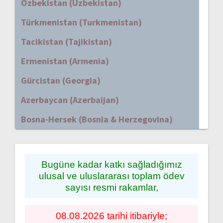
Özbekistan (Uzbekistan)
Türkmenistan (Turkmenistan)
Tacikistan (Tajikistan)
Ermenistan (Armenia)
Gürcistan (Georgia)
Azerbaycan (Azerbaijan)
Bosna-Hersek (Bosnia & Herzegovina)
Bugüne kadar katkı sağladığımız
ulusal ve uluslararası toplam ödev
sayısı resmi rakamlar,
08.08.2026 tarihi itibariyle;