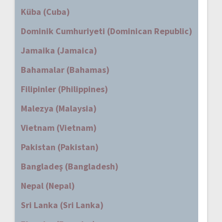
Küba (Cuba)
Dominik Cumhuriyeti (Dominican Republic)
Jamaika (Jamaica)
Bahamalar (Bahamas)
Filipinler (Philippines)
Malezya (Malaysia)
Vietnam (Vietnam)
Pakistan (Pakistan)
Bangladeş (Bangladesh)
Nepal (Nepal)
Sri Lanka (Sri Lanka)