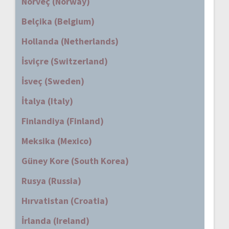
Norveç (Norway)
Belçika (Belgium)
Hollanda (Netherlands)
İsviçre (Switzerland)
İsveç (Sweden)
İtalya (Italy)
Finlandiya (Finland)
Meksika (Mexico)
Güney Kore (South Korea)
Rusya (Russia)
Hırvatistan (Croatia)
İrlanda (Ireland)