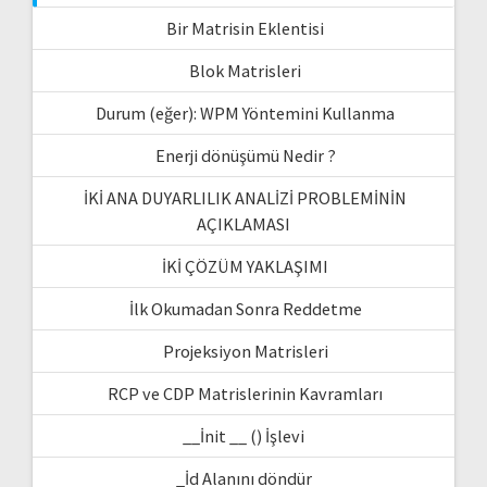
Bir Matrisin Eklentisi
Blok Matrisleri
Durum (eğer): WPM Yöntemini Kullanma
Enerji dönüşümü Nedir ?
İKİ ANA DUYARLILIK ANALİZİ PROBLEMİNİN
AÇIKLAMASI
İKİ ÇÖZÜM YAKLAŞIMI
İlk Okumadan Sonra Reddetme
Projeksiyon Matrisleri
RCP ve CDP Matrislerinin Kavramları
__İnit __ () İşlevi
_İd Alanını döndür