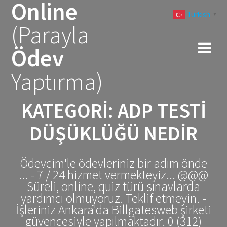
Online
Skip
Turkish
to
▼
(Parayla
content
Ödev
Yaptırma)
KATEGORI:
ADP TESTI
DÜŞÜKLÜĞÜ NEDIR
Ödevcim'le ödevleriniz bir adım önde
... - 7 / 24 hizmet vermekteyiz... @@@
Süreli, online, quiz türü sınavlarda
yardımcı olmuyoruz. Teklif etmeyin. -
İşleriniz Ankara'da Billgatesweb şirketi
güvencesiyle yapılmaktadır. 0 (312)