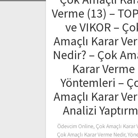
Verme (13) – TO
ve VIKOR – Ço
Amaçlı Karar Ve
Nedir? – Çok Am
Karar Verme
Yöntemleri – Ç
Amaçlı Karar Ve
Analizi Yaptır
Ödevcim Online, Çok Amaçlı Karar 
Çok Amaçlı Karar Verme Nedir, Yön