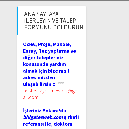
ANA SAYFAYA
İLERLEYIN VE TALEP
FORMUNU DOLDURUN
Ödev, Proje, Makale,
Essay, Tez yaptırma ve
diğer talepleriniz
konusunda yardım
almak için bize mail
adresimizden
ulaşabilirsiniz.
***
bestessayhomework@gm
ail.com
İşleriniz Ankara'da
billgatesweb.com
şirketi
referansı ile, doktora