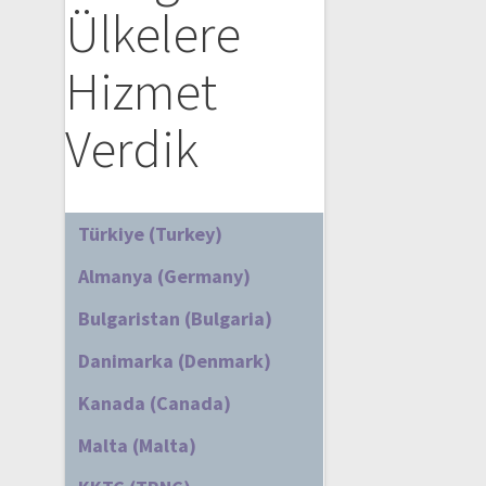
Ülkelere
Hizmet
Verdik
Türkiye (Turkey)
Almanya (Germany)
Bulgaristan (Bulgaria)
Danimarka (Denmark)
Kanada (Canada)
Malta (Malta)