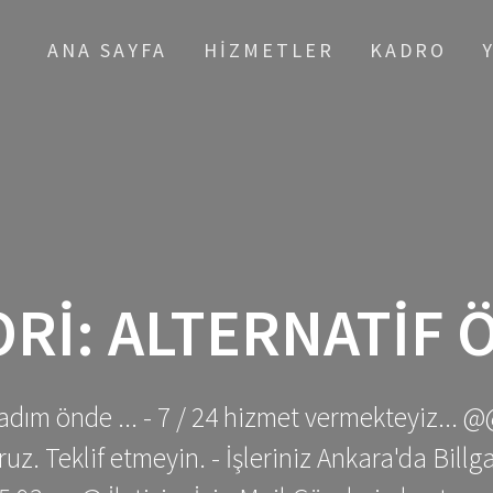
ANA SAYFA
HIZMETLER
KADRO
ORI:
ALTERNATIF
adım önde ... - 7 / 24 hizmet vermekteyiz... @
z. Teklif etmeyin. - İşleriniz Ankara'da Bill