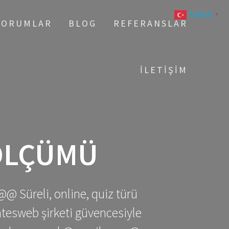
Turkish
▼
YORUMLAR
BLOG
REFERANSLAR
İLETIŞIM
 ÖLÇÜMÜ
@@ Süreli, online, quiz türü
gatesweb şirketi güvencesiyle