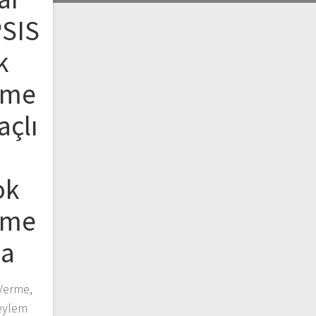
PSIS
k
rme
açlı
ok
rme
ma
Verme,
eylem