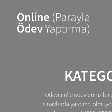
Skip
to
Online
(Parayla
content
Ödev
Yaptırma)
KATEG
Ödevcim'le ödevleriniz bir 
sınavlarda yardımcı olmuyoru