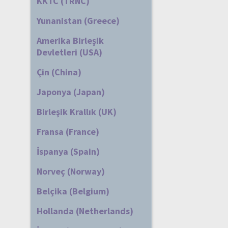
KKTC (TRNC)
Yunanistan (Greece)
Amerika Birleşik
Devletleri (USA)
Çin (China)
Japonya (Japan)
Birleşik Krallık (UK)
Fransa (France)
İspanya (Spain)
Norveç (Norway)
Belçika (Belgium)
Hollanda (Netherlands)