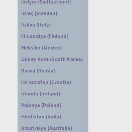
İsviçre (Switzerland)
İsveç (Sweden)
İtalya (Italy)
Finlandiya (Finland)
Meksika (Mexico)
Güney Kore (South Korea)
Rusya (Russia)
Hırvatistan (Croatia)
İrlanda (Ireland)
Polonya (Poland)
Hindistan (India)
Avustralya (Australia)