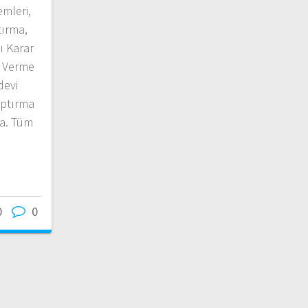
mleri,
tırma,
ı Karar
 Verme
devi
aptırma
a. Tüm
0
0