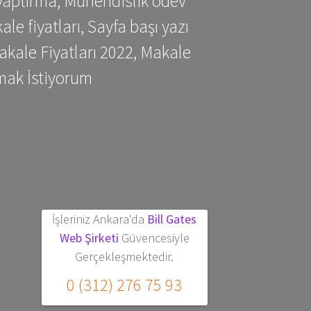
yaptırma, Mühendislik ödev
 fiyatları, Sayfa başı yazı
kale Fiyatları 2022, Makale
mak İstiyorum
İşleriniz Ankara'da
Bill Gates
Web Şirketi
Güvencesiyle
Gerçekleşmektedir.
0 (312) 276 75 93