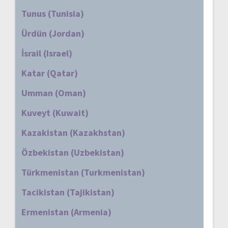
Tunus (Tunisia)
Ürdün (Jordan)
İsrail (Israel)
Katar (Qatar)
Umman (Oman)
Kuveyt (Kuwait)
Kazakistan (Kazakhstan)
Özbekistan (Uzbekistan)
Türkmenistan (Turkmenistan)
Tacikistan (Tajikistan)
Ermenistan (Armenia)