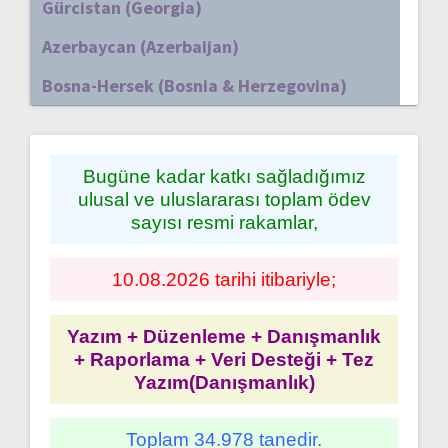
Gürcistan (Georgia)
Azerbaycan (Azerbaijan)
Bosna-Hersek (Bosnia & Herzegovina)
Bugüne kadar katkı sağladığımız
ulusal ve uluslararası toplam ödev
sayısı resmi rakamlar,
10.08.2026 tarihi itibariyle;
Yazım + Düzenleme + Danışmanlık
+ Raporlama + Veri Desteği + Tez
Yazım(Danışmanlık)
Toplam 34.978 tanedir.