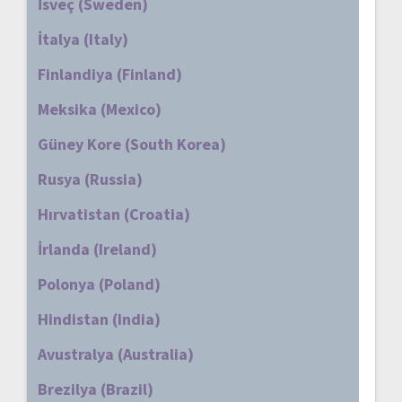
İsveç (Sweden)
İtalya (Italy)
Finlandiya (Finland)
Meksika (Mexico)
Güney Kore (South Korea)
Rusya (Russia)
Hırvatistan (Croatia)
İrlanda (Ireland)
Polonya (Poland)
Hindistan (India)
Avustralya (Australia)
Brezilya (Brazil)