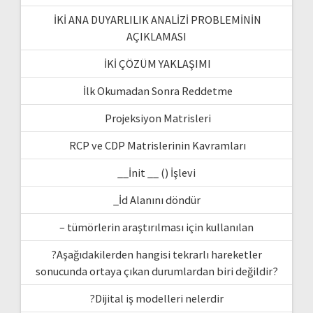
İKİ ANA DUYARLILIK ANALİZİ PROBLEMİNİN
AÇIKLAMASI
İKİ ÇÖZÜM YAKLAŞIMI
İlk Okumadan Sonra Reddetme
Projeksiyon Matrisleri
RCP ve CDP Matrislerinin Kavramları
__İnit __ () İşlevi
_İd Alanını döndür
– tümörlerin araştırılması için kullanılan
?Aşağıdakilerden hangisi tekrarlı hareketler
sonucunda ortaya çıkan durumlardan biri değildir?
?Dijital iş modelleri nelerdir