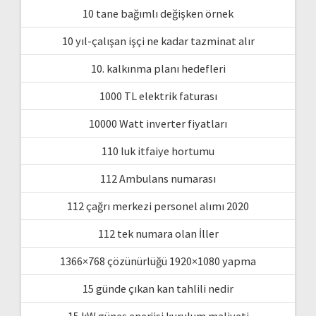
10 tane bağımlı değişken örnek
10 yıl-çalışan işçi ne kadar tazminat alır
10. kalkınma planı hedefleri
1000 TL elektrik faturası
10000 Watt inverter fiyatları
110 luk itfaiye hortumu
112 Ambulans numarası
112 çağrı merkezi personel alımı 2020
112 tek numara olan İller
1366×768 çözünürlüğü 1920×1080 yapma
15 günde çıkan kan tahlili nedir
15 kW güneş enerjisi kurulum maliyeti