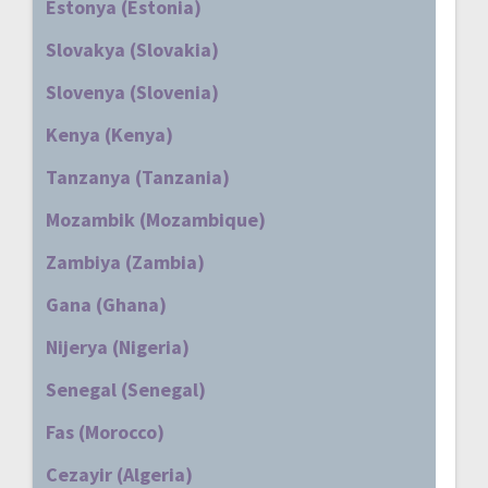
Estonya (Estonia)
Slovakya (Slovakia)
Slovenya (Slovenia)
Kenya (Kenya)
Tanzanya (Tanzania)
Mozambik (Mozambique)
Zambiya (Zambia)
Gana (Ghana)
Nijerya (Nigeria)
Senegal (Senegal)
Fas (Morocco)
Cezayir (Algeria)