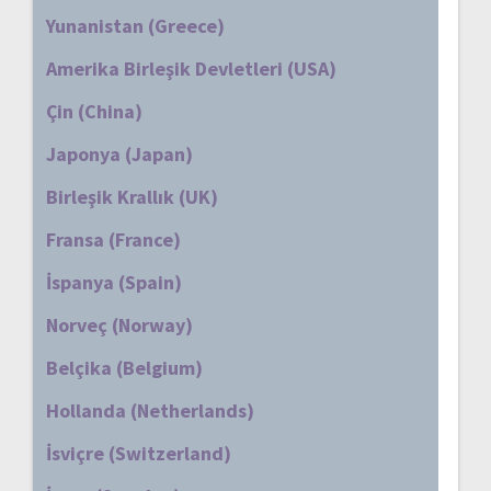
Yunanistan (Greece)
Amerika Birleşik Devletleri (USA)
Çin (China)
Japonya (Japan)
Birleşik Krallık (UK)
Fransa (France)
İspanya (Spain)
Norveç (Norway)
Belçika (Belgium)
Hollanda (Netherlands)
İsviçre (Switzerland)