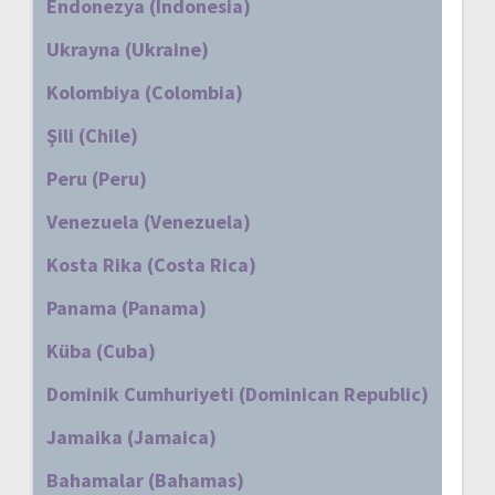
Endonezya (Indonesia)
Ukrayna (Ukraine)
Kolombiya (Colombia)
Şili (Chile)
Peru (Peru)
Venezuela (Venezuela)
Kosta Rika (Costa Rica)
Panama (Panama)
Küba (Cuba)
Dominik Cumhuriyeti (Dominican Republic)
Jamaika (Jamaica)
Bahamalar (Bahamas)