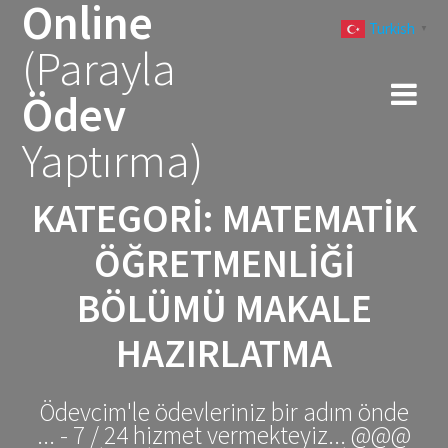
Online
Skip
Turkish
to
▼
(Parayla
content
Ödev
Yaptırma)
KATEGORI:
MATEMATIK
ÖĞRETMENLIĞI
BÖLÜMÜ MAKALE
HAZIRLATMA
Ödevcim'le ödevleriniz bir adım önde
... - 7 / 24 hizmet vermekteyiz... @@@