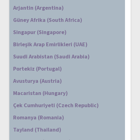
Arjantin (Argentina)
Güney Afrika (South Africa)
Singapur (Singapore)
Birleşik Arap Emirlikleri (UAE)
Suudi Arabistan (Saudi Arabia)
Portekiz (Portugal)
Avusturya (Austria)
Macaristan (Hungary)
Çek Cumhuriyeti (Czech Republic)
Romanya (Romania)
Tayland (Thailand)