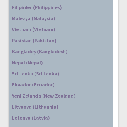
Filipinler (Philippines)
Malezya (Malaysia)
Vietnam (Vietnam)
Pakistan (Pakistan)
Bangladeş (Bangladesh)
Nepal (Nepal)
Sri Lanka (Sri Lanka)
Ekvador (Ecuador)
Yeni Zelanda (New Zealand)
Litvanya (Lithuania)
Letonya (Latvia)