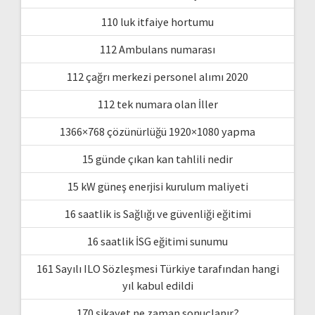
110 luk itfaiye hortumu
112 Ambulans numarası
112 çağrı merkezi personel alımı 2020
112 tek numara olan İller
1366×768 çözünürlüğü 1920×1080 yapma
15 günde çıkan kan tahlili nedir
15 kW güneş enerjisi kurulum maliyeti
16 saatlik is Sağlığı ve güvenliği eğitimi
16 saatlik İSG eğitimi sunumu
161 Sayılı ILO Sözleşmesi Türkiye tarafından hangi
yıl kabul edildi
170 şikayet ne zaman sonuçlanır?