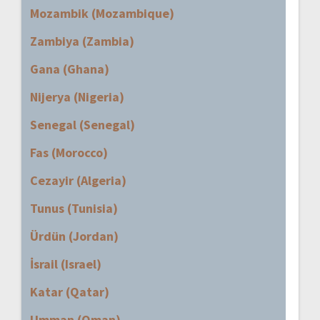
Mozambik (Mozambique)
Zambiya (Zambia)
Gana (Ghana)
Nijerya (Nigeria)
Senegal (Senegal)
Fas (Morocco)
Cezayir (Algeria)
Tunus (Tunisia)
Ürdün (Jordan)
İsrail (Israel)
Katar (Qatar)
Umman (Oman)