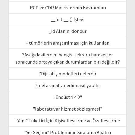
RCP ve CDP Matrislerinin Kavramları
__İnit __ () İşlevi
_İd Alanını döndür
– tümörlerin araştırılması için kullanılan
?Aşağıdakilerden hangisi tekrarlı hareketler
sonucunda ortaya çıkan durumlardan biri değildir?
?Dijital iş modelleri nelerdir
?meta-analiz nedir nasıl yapılır
"Endüstri 4.0"
"laboratuvar hizmet sözleşmesi"
"Yeni" Tüketici İçin Kişiselleştirme ve Özelleştirme
"Yer Seçimi" Probleminin Sıralama Analizi