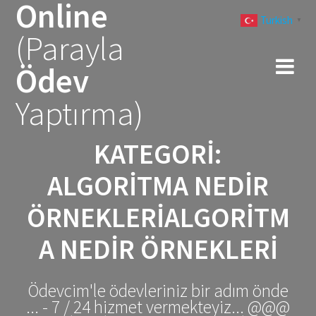
Online
Skip
Turkish
to
▼
(Parayla
content
Ödev
Yaptırma)
KATEGORI:
ALGORITMA NEDIR
ÖRNEKLERIALGORITM
A NEDIR ÖRNEKLERI
Ödevcim'le ödevleriniz bir adım önde
... - 7 / 24 hizmet vermekteyiz... @@@