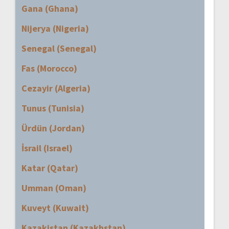
Gana (Ghana)
Nijerya (Nigeria)
Senegal (Senegal)
Fas (Morocco)
Cezayir (Algeria)
Tunus (Tunisia)
Ürdün (Jordan)
İsrail (Israel)
Katar (Qatar)
Umman (Oman)
Kuveyt (Kuwait)
Kazakistan (Kazakhstan)