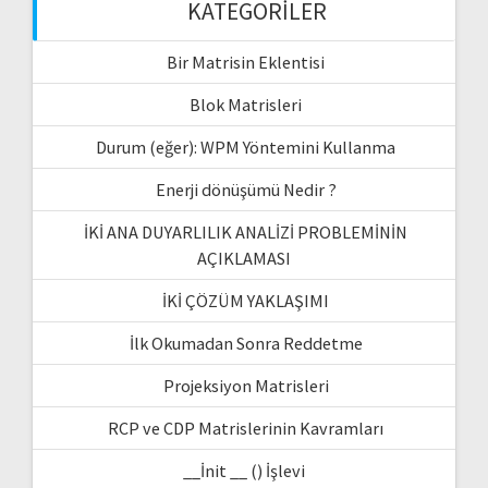
KATEGORILER
Bir Matrisin Eklentisi
Blok Matrisleri
Durum (eğer): WPM Yöntemini Kullanma
Enerji dönüşümü Nedir ?
İKİ ANA DUYARLILIK ANALİZİ PROBLEMİNİN
AÇIKLAMASI
İKİ ÇÖZÜM YAKLAŞIMI
İlk Okumadan Sonra Reddetme
Projeksiyon Matrisleri
RCP ve CDP Matrislerinin Kavramları
__İnit __ () İşlevi