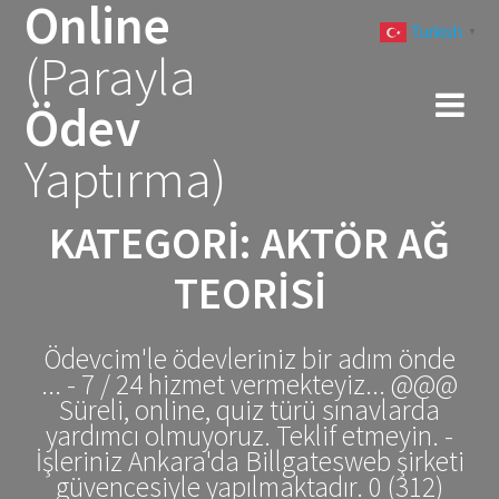
Online
Skip
Turkish
to
▼
(Parayla
content
Ödev
Yaptırma)
KATEGORI:
AKTÖR AĞ
TEORISI
Ödevcim'le ödevleriniz bir adım önde
... - 7 / 24 hizmet vermekteyiz... @@@
Süreli, online, quiz türü sınavlarda
yardımcı olmuyoruz. Teklif etmeyin. -
İşleriniz Ankara'da Billgatesweb şirketi
güvencesiyle yapılmaktadır. 0 (312)