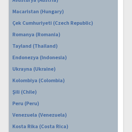
Macaristan (Hungary)
Çek Cumhuriyeti (Czech Republic)
Romanya (Romania)
Tayland (Thailand)
Endonezya (Indonesia)
Ukrayna (Ukraine)
Kolombiya (Colombia)
Şili (Chile)
Peru (Peru)
Venezuela (Venezuela)
Kosta Rika (Costa Rica)