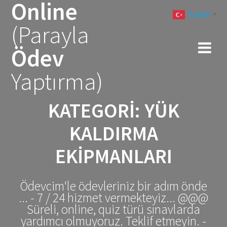
Online
Skip
Turkish
to
▼
(Parayla
content
Ödev
Yaptırma)
KATEGORI:
YÜK
KALDIRMA
EKIPMANLARI
Ödevcim'le ödevleriniz bir adım önde
... - 7 / 24 hizmet vermekteyiz... @@@
Süreli, online, quiz türü sınavlarda
yardımcı olmuyoruz. Teklif etmeyin. -