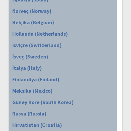
Norveç (Norway)
Belçika (Belgium)
Hollanda (Netherlands)
İsviçre (Switzerland)
İsveç (Sweden)
İtalya (Italy)
Finlandiya (Finland)
Meksika (Mexico)
Güney Kore (South Korea)
Rusya (Russia)
Hırvatistan (Croatia)