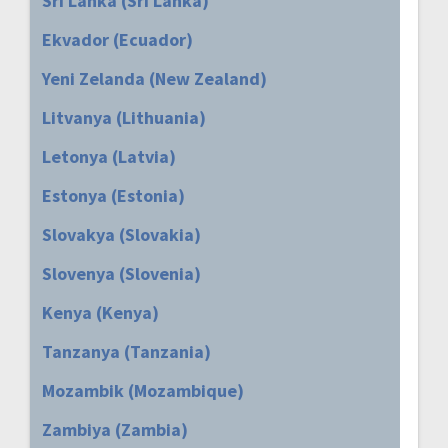
Sri Lanka (Sri Lanka)
Ekvador (Ecuador)
Yeni Zelanda (New Zealand)
Litvanya (Lithuania)
Letonya (Latvia)
Estonya (Estonia)
Slovakya (Slovakia)
Slovenya (Slovenia)
Kenya (Kenya)
Tanzanya (Tanzania)
Mozambik (Mozambique)
Zambiya (Zambia)