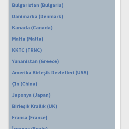
Bulgaristan (Bulgaria)
Danimarka (Denmark)
Kanada (Canada)
Malta (Malta)
KKTC (TRNC)
Yunanistan (Greece)
Amerika Birleşik Devletleri (USA)
Çin (China)
Japonya (Japan)
Birleşik Krallık (UK)
Fransa (France)
İspanya (Spain)