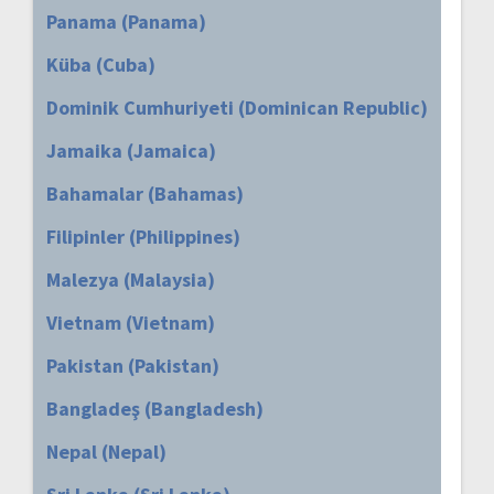
Panama (Panama)
Küba (Cuba)
Dominik Cumhuriyeti (Dominican Republic)
Jamaika (Jamaica)
Bahamalar (Bahamas)
Filipinler (Philippines)
Malezya (Malaysia)
Vietnam (Vietnam)
Pakistan (Pakistan)
Bangladeş (Bangladesh)
Nepal (Nepal)