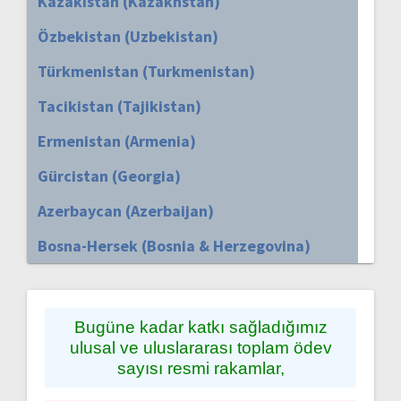
Kazakistan (Kazakhstan)
Özbekistan (Uzbekistan)
Türkmenistan (Turkmenistan)
Tacikistan (Tajikistan)
Ermenistan (Armenia)
Gürcistan (Georgia)
Azerbaycan (Azerbaijan)
Bosna-Hersek (Bosnia & Herzegovina)
Bugüne kadar katkı sağladığımız
ulusal ve uluslararası toplam ödev
sayısı resmi rakamlar,