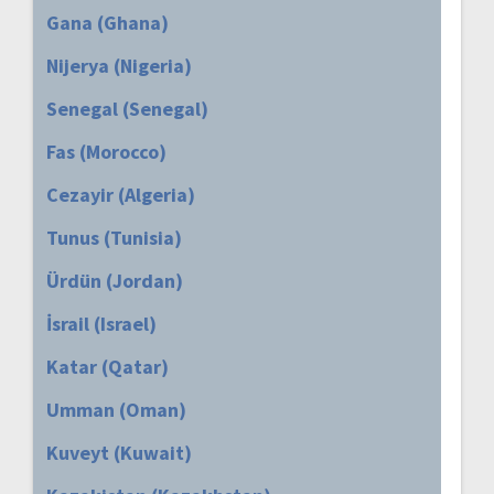
Gana (Ghana)
Nijerya (Nigeria)
Senegal (Senegal)
Fas (Morocco)
Cezayir (Algeria)
Tunus (Tunisia)
Ürdün (Jordan)
İsrail (Israel)
Katar (Qatar)
Umman (Oman)
Kuveyt (Kuwait)