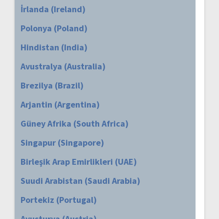
İrlanda (Ireland)
Polonya (Poland)
Hindistan (India)
Avustralya (Australia)
Brezilya (Brazil)
Arjantin (Argentina)
Güney Afrika (South Africa)
Singapur (Singapore)
Birleşik Arap Emirlikleri (UAE)
Suudi Arabistan (Saudi Arabia)
Portekiz (Portugal)
Avusturya (Austria)